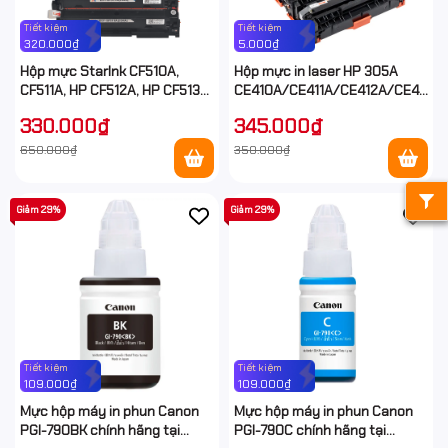
Tiết kiệm
Tiết kiệm
320.000₫
5.000₫
Hộp mực StarInk CF510A,
Hộp mực in laser HP 305A
CF511A, HP CF512A, HP CF513A
CE410A/CE411A/CE412A/CE413A
giá rẻ tại Hancomputer.vn
Dùng cho máy LaserJet
330.000₫
345.000₫
M451/M375/M475)
650.000₫
350.000₫
Giảm 29%
Giảm 29%
Tiết kiệm
Tiết kiệm
109.000₫
109.000₫
Mực hộp máy in phun Canon
Mực hộp máy in phun Canon
PGI-790BK chính hãng tại
PGI-790C chính hãng tại