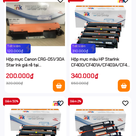
Tiết kiệm
Tiết kiệm
120.000₫
310.000₫
Hộp mực Canon CRG-051/30A
Hộp mực màu HP StarInk
Star Ink giá rẻ tại
CF400/CF401A/CF403A/CF404A
Hancomputer
giá rẻ tại Hancomputer
200.000₫
340.000₫
320.000₫
650.000₫
Giảm 50%
Giảm 2%