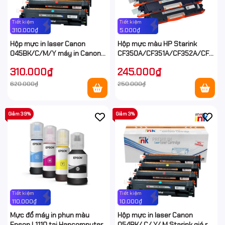
Tiết kiệm
Tiết kiệm
310.000₫
5.000₫
Hộp mực in laser Canon
Hộp mực màu HP Starink
045BK/C/M/Y máy in Canon
CF350A/CF351A/CF352A/CF353
631cn/611cn/635cx tại
329 giá rẻ tại Hancomputer
310.000₫
245.000₫
Hancomputer
620.000₫
250.000₫
Giảm 39%
Giảm 3%
Tiết kiệm
Tiết kiệm
110.000₫
10.000₫
Mực đổ máy in phun màu
Hộp mực in laser Canon
Epson L1110 tại Hancomputer
054BK/ C/ Y/ M Starink giá rẻ