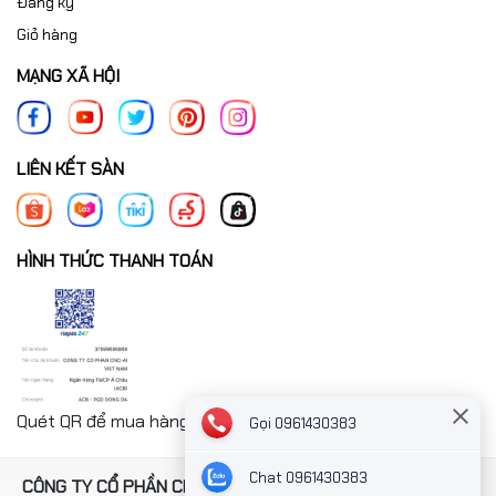
Đăng ký
Giỏ hàng
MẠNG XÃ HỘI
LIÊN KẾT SÀN
HÌNH THỨC THANH TOÁN
Quét QR để mua hàng nhanh chóng thanh toán công ty
Gọi 0961430383
Chat 0961430383
CÔNG TY CỔ PHẦN CNC-AI VIỆT NAM. Địa chỉ: Số 4, ngách