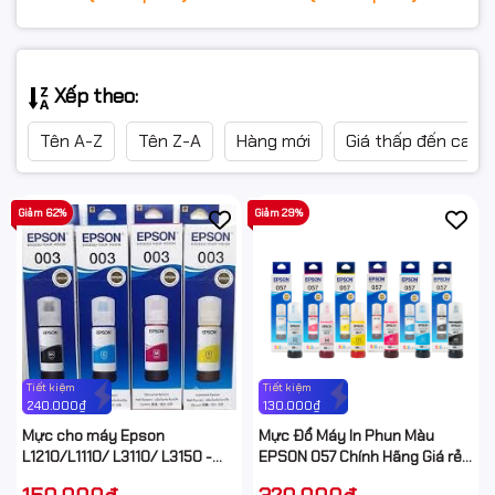
Xếp theo:
Tên A-Z
Tên Z-A
Hàng mới
Giá thấp đến cao
Giảm 62%
Giảm 29%
Tiết kiệm
Tiết kiệm
240.000₫
130.000₫
Mực cho máy Epson
Mực Đổ Máy In Phun Màu
L1210/L1110/ L3110/ L3150 -
EPSON 057 Chính Hãng Giá rẻ
Epson E003 Ecotank
tại Hancomputer