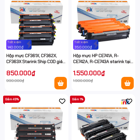
Tiết kiệm
Tiết kiệm
140.000₫
350.000₫
Hộp mực CF361X, CF362X,
Hộp mực HP CE741A, R-
CF363X Starink Ship COD giá
CE742A, R-CE743A starink tại
rẻ tại Hancomputer
Hancomputer
850.000₫
1.550.000₫
990.000₫
1.900.000₫
Giảm 49%
Giảm 1%