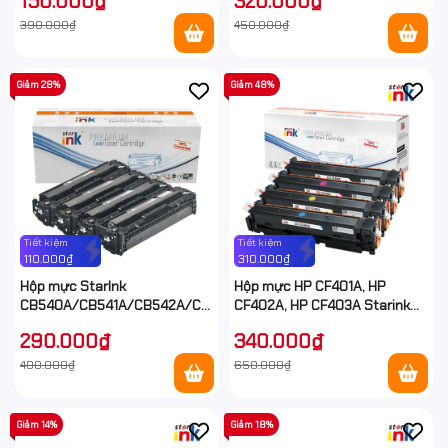
150.000₫
320.000₫
390.000₫
450.000₫
Giảm 28%
Giảm 48%
Tiết kiệm
Tiết kiệm
110.000₫
310.000₫
Hộp mực StarInk
Hộp mực HP CF401A, HP
CB540A/CB541A/CB542A/CB543A/CRG-
CF402A, HP CF403A Starink
331 giá rẻ tại Hancomputer
giá rẻ tại Hancomputer
290.000₫
340.000₫
400.000₫
650.000₫
Giảm 14%
Giảm 18%