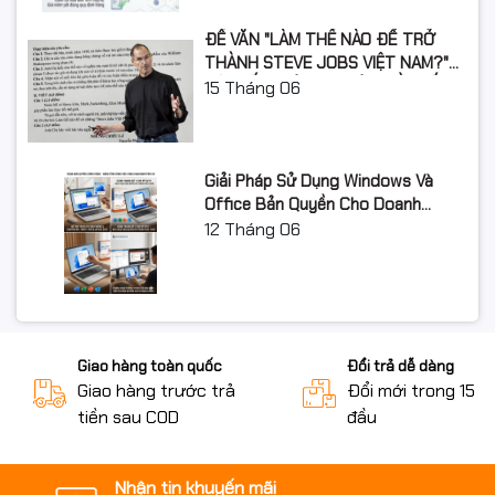
ĐỀ VĂN "LÀM THẾ NÀO ĐỂ TRỞ
THÀNH STEVE JOBS VIỆT NAM?"
GÂY SỐT: ƯỚC MƠ LỚN CẦN BẮT
15
Tháng 06
ĐẦU TỪ ĐÂU?
Giải Pháp Sử Dụng Windows Và
Office Bản Quyền Cho Doanh
Nghiệp Năm 2026
12
Tháng 06
Giao hàng toàn quốc
Đổi trả dễ dàng
Giao hàng trước trả
Đổi mới trong 15 n
tiền sau COD
đầu
Nhận tin khuyến mãi