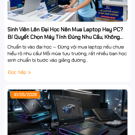
Sinh Viên Lên Đại Học Nên Mua Laptop Hay PC?
Bí Quyết Chọn Máy Tính Đúng Nhu Cầu, Không
Lãng Phí Tiền Của Bố Mẹ
Chuẩn bị vào đại học – Đừng vội mua laptop nếu chưa
hiểu rõ nhu cầu! Mỗi mùa tựu trường, rất nhiều bạn học
sinh chuẩn bị bước vào giảng đường...
Đọc tiếp
31/05/2026