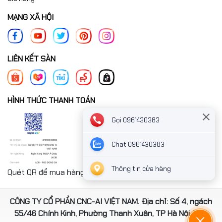
MẠNG XÃ HỘI
LIÊN KẾT SÀN
HÌNH THỨC THANH TOÁN
Gọi 0961430383
Chat 0961430383
Thông tin cửa hàng
Quét QR để mua hàng nhanh chóng thanh toán công ty
CÔNG TY CỔ PHẦN CNC-AI VIỆT NAM. Địa chỉ: Số 4, ngách
55/46 Chính Kinh, Phường Thanh Xuân, TP Hà Nội, Việt