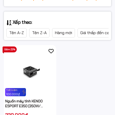
Xếp theo:
Tên A-Z
Tên Z-A
Hàng mới
Giá thấp đến cao
Giảm 23%
Tiết kiệm
100.000₫
Nguồn máy tính KENOO
ESPORT E350 (350W/
Standard/ ATX/ Đen, Bạc)