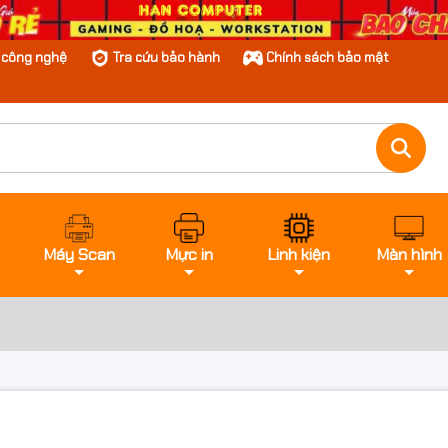
n công nghệ
Tra cứu bảo hành
Chính sách bảo mật
Máy Scan
Mực in
Linh kiện
Màn hình