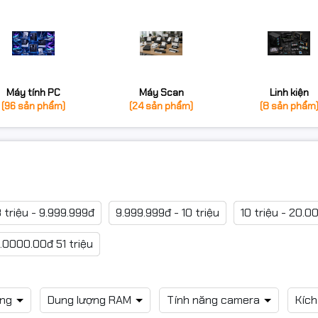
Máy tính PC
Máy Scan
Linh kiện
(96 sản phẩm)
(24 sản phẩm)
(8 sản phẩm
 triệu - 9.999.999đ
9.999.999đ - 10 triệu
10 triệu - 20.0
.0000.00đ 51 triệu
ong
Dung lượng RAM
Tính năng camera
Kíc