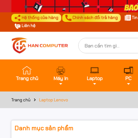
Hệ thống cửa hàng
Chính sách đổi trả hàng
Ti
Liên hệ
Trang chủ
Máy In
Laptop
PC
Trang chủ
Laptop Lenovo
Danh mục sản phẩm