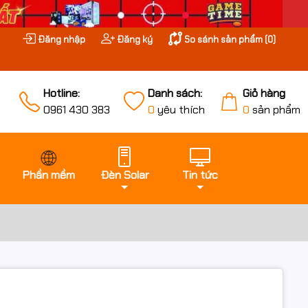
Đăng nhập
Đăng ký
So sánh sản phẩm (
0
)
Hotline:
Danh sách:
Giỏ hàng
0961 430 383
0
yêu thích
0
sản phẩm
Phần mềm
Đèn Solar
Tin tức