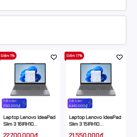
Giảm 1%
Giảm 17%
Tiết kiệm
Tiết kiệm
290.000₫
4.440.000₫
Laptop Lenovo IdeaPad
Laptop Lenovo IdeaPad
Slim 3 16IRH10
Slim 3 15IRH10
83K20001VN (i7 13620H/
83K1000GVN (i5
22.700.000₫
21.550.000₫