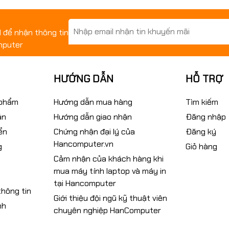
il để nhận thông tin
mputer
HƯỚNG DẪN
HỖ TRỢ
 phẩm
Hướng dẫn mua hàng
Tìm kiếm
án
Hướng dẫn giao nhận
Đăng nhập
ển
Chứng nhận đại lý của
Đăng ký
Hancomputer.vn
g
Giỏ hàng
Cảm nhận của khách hàng khi
mua máy tính laptop và máy in
tại Hancomputer
hông tin
Giới thiệu đội ngũ kỹ thuật viên
nh
chuyên nghiệp HanComputer