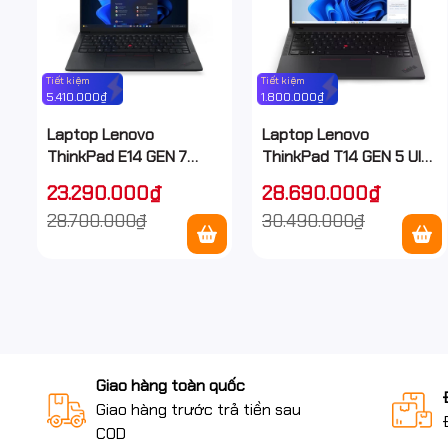
Tiết kiệm
Tiết kiệm
5.410.000₫
1.800.000₫
Laptop Lenovo
Laptop Lenovo
ThinkPad E14 GEN 7
ThinkPad T14 GEN 5 Ult
(Ultra 5 225H/ 32GB/
5 (Ultra 5 125H/ 16GB/
23.290.000₫
28.690.000₫
512GB SSD/ 14 inch
512GB SSD/ 14 inch
28.700.000₫
30.490.000₫
WUXGA/ NoOS/ Black/
WUXGA/ NoOS/ Black/
Vỏ nhôm/ 1Y)
Carbon/ 3Y)
Giao hàng toàn quốc
Giao hàng trước trả tiền sau
COD