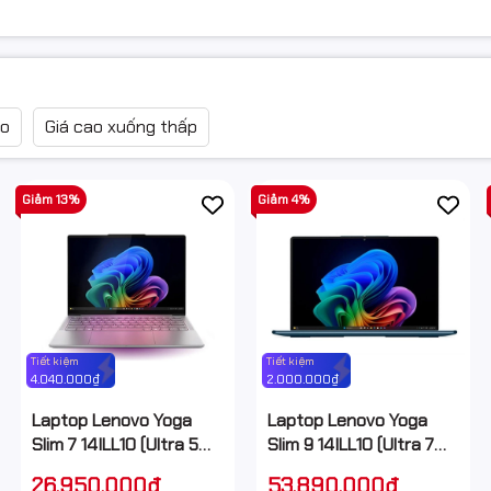
ao
Giá cao xuống thấp
Giảm 13%
Giảm 4%
Tiết kiệm
Tiết kiệm
4.040.000₫
2.000.000₫
Laptop Lenovo Yoga
Laptop Lenovo Yoga
Slim 7 14ILL10 (Ultra 5
Slim 9 14ILL10 (Ultra 7
226V/ 16GB/ 512GB
258V/ 32GB/ 1TB SSD/
26.950.000₫
53.890.000₫