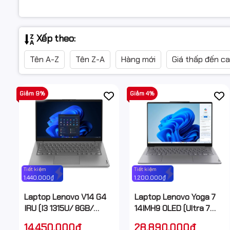
Xếp theo:
Tên A-Z
Tên Z-A
Hàng mới
Giá thấp đến c
Giảm 9%
Giảm 4%
Tiết kiệm
Tiết kiệm
1.440.000₫
1.200.000₫
Laptop Lenovo V14 G4
Laptop Lenovo Yoga 7
IRU (I3 1315U/ 8GB/
14IMH9 OLED (Ultra 7
512GB SSD/ 14 inch
155H/ 32GB/ 1TB SSD/
14.450.000₫
28.890.000₫