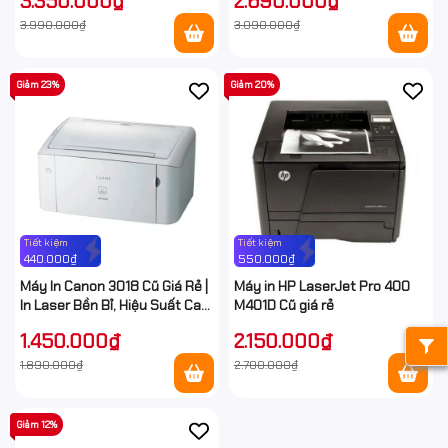
3.350.000₫
2.690.000₫
3.990.000₫
3.090.000₫
Giảm 23%
Giảm 20%
Tiết kiệm
Tiết kiệm
440.000₫
550.000₫
Máy In Canon 3018 Cũ Giá Rẻ |
Máy in HP LaserJet Pro 400
In Laser Bền Bỉ, Hiệu Suất Cao
M401D Cũ giá rẻ
| HanComputer
1.450.000₫
2.150.000₫
1.890.000₫
2.700.000₫
Giảm 12%