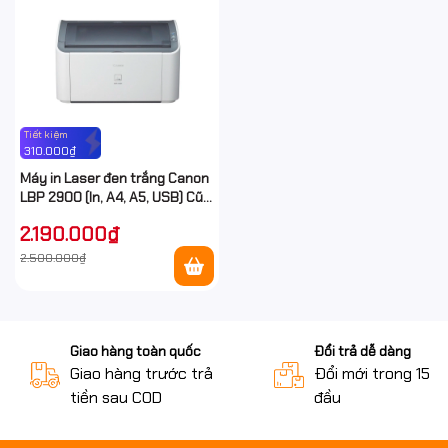
Tiết kiệm
310.000₫
Máy in Laser đen trắng Canon
LBP 2900 (In, A4, A5, USB) Cũ
giá rẻ
2.190.000₫
2.500.000₫
Giao hàng toàn quốc
Đổi trả dễ dàng
Giao hàng trước trả
Đổi mới trong 15 n
tiền sau COD
đầu