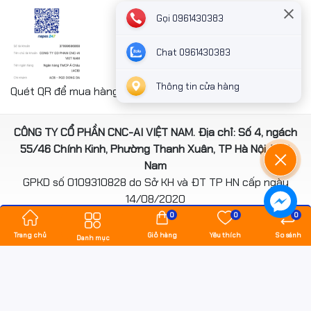
Gọi 0961430383
Chat 0961430383
Thông tin cửa hàng
Quét QR để mua hàng nhanh chóng thanh toán công ty
CÔNG TY CỔ PHẦN CNC-AI VIỆT NAM. Địa chỉ: Số 4, ngách
55/46 Chính Kinh, Phường Thanh Xuân, TP Hà Nội, Việt
Nam
GPKD số 0109310828 do Sở KH và ĐT TP HN cấp ngày
14/08/2020
*** Website đã đươc cấp phép của Bộ Công Thương
0
0
0
Trang chủ
Giỏ hàng
Yêu thích
So sánh
Danh mục
Bản quyền thuộc về
hancomputer.vn
.
Cung cấp bởi
Sapo