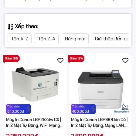
Xếp theo:
Tên A-Z
Tên Z-A
Hàng mới
Giá thấp đến cao
Giảm 16%
Giảm 13%
Tiết kiệm
Tiết kiệm
640.000₫
400.000₫
Máy In Canon LBP252dw Cũ |
Máy In Canon LBP6670dn Cũ |
In 2 Mặt Tự Động, WiFi, Mạng
In 2 Mặt Tự Động, Mạng LAN,
LAN | HanComputer
Công Suất Lớn | HanComputer