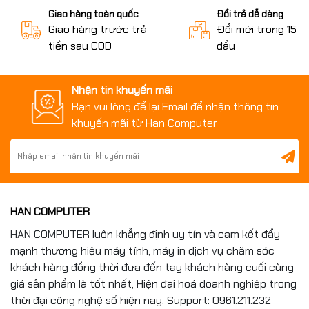
3018
cũ uy tín
Giao hàng toàn quốc
Đổi trả dễ dàng
Giao hàng trước trả
Đổi mới trong 15 n
HanComputer.vn chuyên cung cấp máy in Canon cũ đã
tiền sau COD
đầu
được kiểm tra kỹ thuật trước khi đến tay khách hàng.
Khi mua tại HanComputer.vn, khách hàng được:
Nhận tin khuyến mãi
Bạn vui lòng để lại Email để nhận thông tin
Máy hoạt động ổn định.
khuyến mãi từ Han Computer
Hỗ trợ cài đặt tận nơi hoặc từ xa.
Bảo hành theo chính sách của cửa hàng.
Hỗ trợ nạp mực và sửa chữa sau bán hàng.
Tư vấn lựa chọn máy phù hợp với nhu cầu sử dụng.
Đội ngũ kỹ thuật nhiều kinh nghiệm luôn sẵn sàng hỗ
trợ khách hàng trong suốt quá trình sử dụng.
HAN COMPUTER
HAN COMPUTER luôn khẳng định uy tín và cam kết đẩy
mạnh thương hiệu máy tính, máy in dịch vụ chăm sóc
khách hàng đồng thời đưa đến tay khách hàng cuối cùng
giá sản phẩm là tốt nhất, Hiện đại hoá doanh nghiệp trong
thời đại công nghệ số hiện nay. Support: 0961.211.232