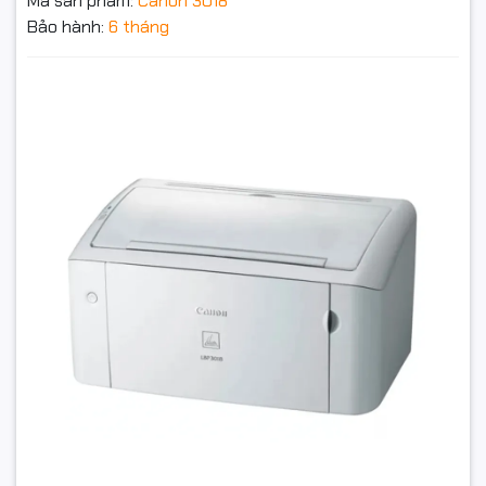
Mã sản phẩm:
Canon 3018
Giao tiếp
USB 2.0 tốc độ cao
Bảo hành:
6 tháng
Khay giấy
150 tờ
Máy In Canon 3018 Cũ Giá Rẻ | In Laser Bền Bỉ, Hiệu
Suất Cao | HanComputer
Bộ nhớ
2 MB
2.190.000₫
Canon Cartridge 303 hoặc
Hộp mực sử dụng
tương thích
Đặt trước sản phẩm để nhận thêm nhiều ưu đãi bạn
nhé
Windows (có thể cần cài đặt
Hệ điều hành hỗ trợ
trình điều khiển phù hợp với
từng phiên bản)
GỬI THÔNG TIN