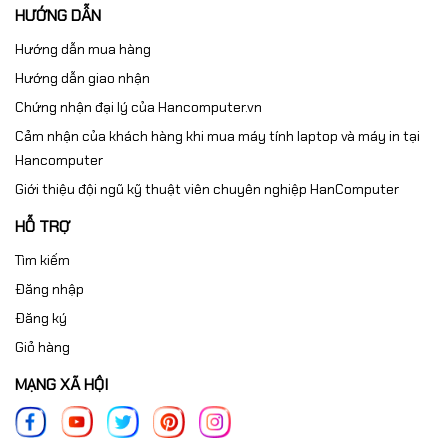
HƯỚNG DẪN
cũ giá tốt
, hãy liên hệ HanComputer.vn để được tư vấn
và lựa chọn sản phẩm phù hợp.
Hướng dẫn mua hàng
Hướng dẫn giao nhận
Thông tin liên hệ
Chứng nhận đại lý của Hancomputer.vn
HanComputer.vn
Cảm nhận của khách hàng khi mua máy tính laptop và máy in tại
Hancomputer
🌐 Website:
https://hancomputer.vn
Giới thiệu đội ngũ kỹ thuật viên chuyên nghiệp HanComputer
📞 Hotline:
0961.430.383
HỖ TRỢ
📍 Chuyên cung cấp máy tính, laptop, máy in, máy in
Tìm kiếm
cũ, dịch vụ sửa chữa và đổ mực máy in tại Hà Nội.
Đăng nhập
Đăng ký
Giỏ hàng
MẠNG XÃ HỘI