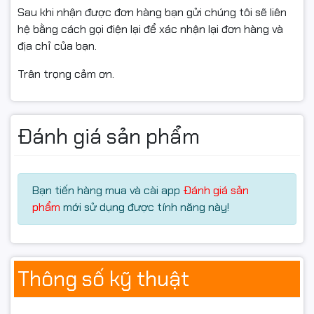
Giáo trình
Sau khi nhận được đơn hàng bạn gửi chúng tôi sẽ liên
Hóa đơn
hệ bằng cách gọi điện lại để xác nhận lại đơn hàng và
Tài liệu văn phòng
địa chỉ của bạn.
Hiệu suất làm việc ổn định
Trân trọng cảm ơn.
Với tốc độ khoảng
18 trang/phút
, Canon 3018 đáp ứng
tốt nhu cầu in ấn hàng ngày của văn phòng nhỏ hoặc
gia đình. Máy khởi động nhanh và thời gian in trang đầu
Đánh giá sản phẩm
ngắn, giúp tiết kiệm thời gian làm việc.
Chi phí sử dụng thấp
Bạn tiến hàng mua và cài app
Đánh giá sản
Một trong những lý do Canon 3018 vẫn được nhiều
phẩm
mới sử dụng được tính năng này!
người lựa chọn là:
Hộp mực dễ nạp lại.
Linh kiện thay thế phổ biến.
Thông số kỹ thuật
Mực in có giá thành thấp.
Tuổi thọ trống và cụm sấy cao.
Tiết kiệm chi phí vận hành lâu dài.