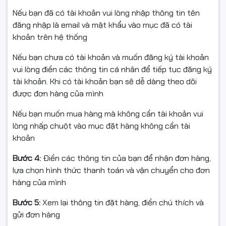
Bộ nhớ
2 MB
Nếu bạn đã có tài khoản vui lòng nhập thông tin tên
Hộp mực
Canon Cartridge 303 hoặc tương thích
đăng nhập là email và mật khẩu vào mục đã có tài
sử dụng
khoản trên hệ thống
Hệ điều
Windows (có thể cần cài đặt trình điều
hành hỗ
Nếu bạn chưa có tài khoản và muốn đăng ký tài khoản
khiển phù hợp với từng phiên bản)
trợ
vui lòng điền các thông tin cá nhân để tiếp tục đăng ký
Ưu điểm nổi bật của Canon
tài khoản. Khi có tài khoản bạn sẽ dễ dàng theo dõi
được đơn hàng của mình
3018 cũ
Nếu bạn muốn mua hàng mà không cần tài khoản vui
lòng nhấp chuột vào mục đặt hàng không cần tài
Chất lượng bản in sắc nét
khoản
Máy sử dụng công nghệ in laser giúp tạo ra văn bản rõ
Bước 4:
Điền các thông tin của bạn để nhận đơn hàng,
ràng, đậm nét và không bị nhòe. Đây là lựa chọn phù
lựa chọn hình thức thanh toán và vận chuyển cho đơn
hợp để in:
hàng của mình
Hợp đồng
Bước 5:
Xem lại thông tin đặt hàng, điền chú thích và
Hồ sơ
gửi đơn hàng
Báo cáo