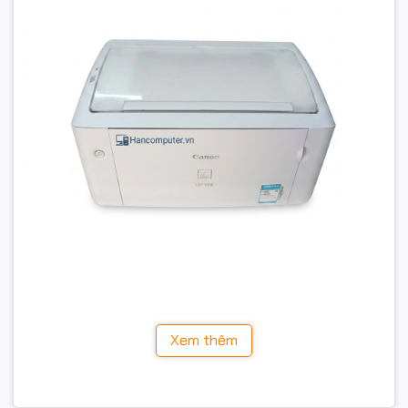
Dù đã ngừng sản xuất, Canon 3018 vẫn được đánh giá
Xem thêm
là một trong những mẫu máy in "nồi đồng cối đá", đáp
ứng tốt nhu cầu in tài liệu, hợp đồng, hóa đơn và giáo
trình với mức đầu tư tiết kiệm.