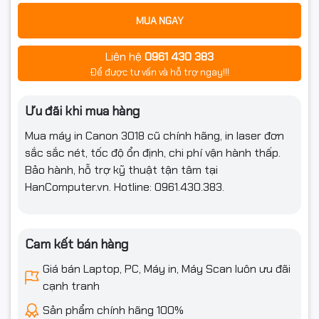
MUA NGAY
Liên hệ
0961 430 383
Để được tư vấn và hỗ trợ ngay!!!
Ưu đãi khi mua hàng
Mua máy in Canon 3018 cũ chính hãng, in laser đơn
sắc sắc nét, tốc độ ổn định, chi phí vận hành thấp.
Bảo hành, hỗ trợ kỹ thuật tận tâm tại
HanComputer.vn. Hotline: 0961.430.383.
Cam kết bán hàng
Giá bán Laptop, PC, Máy in, Máy Scan luôn ưu đãi
cạnh tranh
Sản phẩm chính hãng 100%