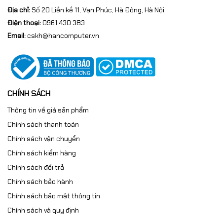
Địa chỉ:
Số 20 Liền kề 11, Vạn Phúc, Hà Đông, Hà Nội.
Điện thoại:
0961 430 383
Email:
cskh@hancomputer.vn
CHÍNH SÁCH
Thông tin về giá sản phẩm
Kết luận
Chính sách thanh toán
Chính sách vận chuyển
Máy in Canon 3018 cũ
là lựa chọn đáng cân nhắc cho
những ai cần một chiếc máy in laser đơn sắc bền bỉ,
Chính sách kiểm hàng
chất lượng tốt và chi phí vận hành thấp. Với hiệu suất
Chính sách đổi trả
ổn định, khả năng in sắc nét và linh kiện phổ biến, sản
Chính sách bảo hành
phẩm vẫn đáp ứng tốt nhu cầu in ấn trong gia đình,
Chính sách bảo mật thông tin
trường học và doanh nghiệp nhỏ.
Chính sách và quy định
Nếu bạn đang tìm kiếm một chiếc
máy in Canon 3018