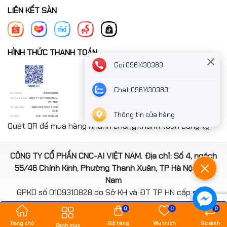
LIÊN KẾT SÀN
HÌNH THỨC THANH TOÁN
Gọi 0961430383
Chat 0961430383
Thông tin cửa hàng
Quét QR để mua hàng nhanh chóng thanh toán công ty
CÔNG TY CỔ PHẦN CNC-AI VIỆT NAM. Địa chỉ: Số 4, ngách
55/46 Chính Kinh, Phường Thanh Xuân, TP Hà Nội, Việt
Nam
GPKD số 0109310828 do Sở KH và ĐT TP HN cấp ngày
14/08/2020
0
0
0
*** Website đã đươc cấp phép của Bộ Công Thương
Trang chủ
Giỏ hàng
Yêu thích
So sánh
Danh mục