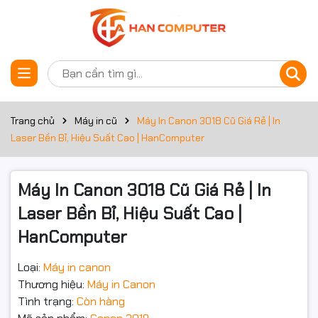
Thông số kỹ thuật
Đặt trước sản phẩm
Thông số
Chi tiết
Hãng sản xuất
Canon
Trang chủ
Máy in cũ
Máy In Canon 3018 Cũ Giá Rẻ | In
Laser Bền Bỉ, Hiệu Suất Cao | HanComputer
Công nghệ in
Laser đơn sắc
Chức năng
In
Máy In Canon 3018 Cũ Giá Rẻ | In
Laser Bền Bỉ, Hiệu Suất Cao |
Khổ giấy hỗ trợ
A4, A5, Letter
HanComputer
Tốc độ in
Khoảng 18 trang/phút
Loại:
Máy in canon
600 x 600 dpi (tương đương
Thương hiệu:
Máy in Canon
Độ phân giải
2400 x 600 dpi với công nghệ
làm mịn ảnh)
Tình trạng:
Còn hàng