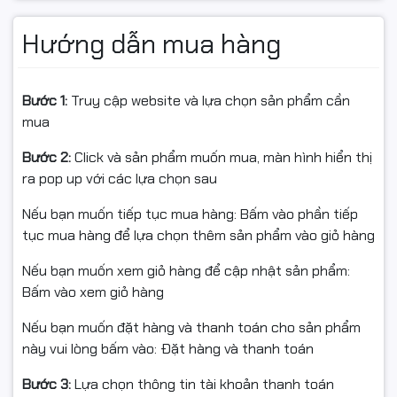
Thông số kỹ thuật máy in
Hướng dẫn mua hàng
Canon 3018 cũ
Bước 1:
Truy cập website và lựa chọn sản phẩm cần
Thông số
Chi tiết
mua
Hãng sản
Canon
xuất
Bước 2:
Click và sản phẩm muốn mua, màn hình hiển thị
Công nghệ
ra pop up với các lựa chọn sau
Laser đơn sắc
in
Nếu bạn muốn tiếp tục mua hàng: Bấm vào phần tiếp
Chức năng
In
tục mua hàng để lựa chọn thêm sản phẩm vào giỏ hàng
Khổ giấy hỗ
A4, A5, Letter
trợ
Nếu bạn muốn xem giỏ hàng để cập nhật sản phẩm:
Tốc độ in
Khoảng 18 trang/phút
Bấm vào xem giỏ hàng
Độ phân
600 x 600 dpi (tương đương 2400 x 600
Nếu bạn muốn đặt hàng và thanh toán cho sản phẩm
giải
dpi với công nghệ làm mịn ảnh)
này vui lòng bấm vào: Đặt hàng và thanh toán
Giao tiếp
USB 2.0 tốc độ cao
Khay giấy
150 tờ
Bước 3:
Lựa chọn thông tin tài khoản thanh toán