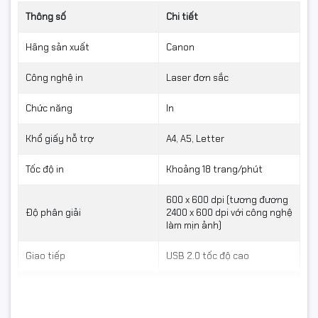
Độ bền vượt trội
Thông số
Chi tiết
Hãng sản xuất
Canon
Canon 3018 nổi tiếng với khả năng hoạt động bền bỉ
trong nhiều năm nếu được bảo dưỡng đúng cách.
Công nghệ in
Laser đơn sắc
Khung máy chắc chắn, ít hỏng vặt và dễ sửa chữa, phù
hợp với các đơn vị có nhu cầu in thường xuyên.
Chức năng
In
Khổ giấy hỗ trợ
A4, A5, Letter
Tốc độ in
Khoảng 18 trang/phút
600 x 600 dpi (tương đương
Độ phân giải
2400 x 600 dpi với công nghệ
làm mịn ảnh)
Giao tiếp
USB 2.0 tốc độ cao
Khay giấy
150 tờ
Bộ nhớ
2 MB