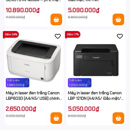
scan 2 mặt, photo 2 mặt, Wifi)
10.890.000₫
5.090.000₫
11.399.000₫
6.890.000₫
Giảm 34%
Giảm 17%
Tiết kiệm
Tiết kiệm
1.340.000₫
1.050.000₫
Máy in laser đen trắng Canon
Máy in laser đen trắng Canon
LBP6030 (A4/A5/ USB) chính
LBP 121DN (A4/A5/ Đảo mặt/
hãng giá rẻ
USB/ LAN)
2.650.000₫
5.050.000₫
3.990.000₫
6.100.000₫