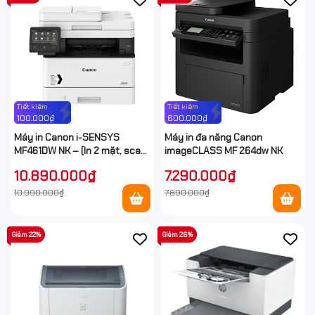
Tiết kiệm
Tiết kiệm
100.000₫
600.000₫
Máy in Canon i-SENSYS
Máy in đa năng Canon
MF461DW NK – (In 2 mặt, scan
imageCLASS MF 264dw NK
2 mặt, photo 2 mặt, Wifi)
10.890.000₫
7.290.000₫
10.990.000₫
7.890.000₫
Giảm 22%
Giảm 26%