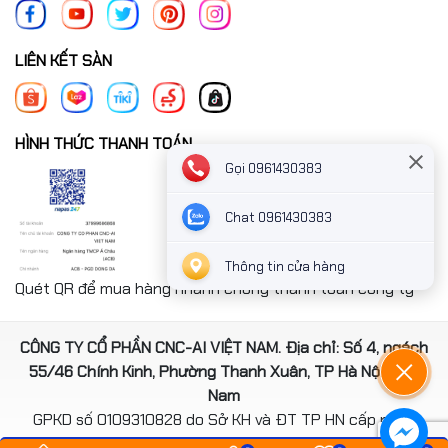
LIÊN KẾT SÀN
HÌNH THỨC THANH TOÁN
Gọi 0961430383
Chat 0961430383
Thông tin cửa hàng
Quét QR để mua hàng nhanh chóng thanh toán công ty
CÔNG TY CỔ PHẦN CNC-AI VIỆT NAM. Địa chỉ: Số 4, ngách
55/46 Chính Kinh, Phường Thanh Xuân, TP Hà Nội, Việt
Nam
GPKD số 0109310828 do Sở KH và ĐT TP HN cấp ngày
14/08/2020