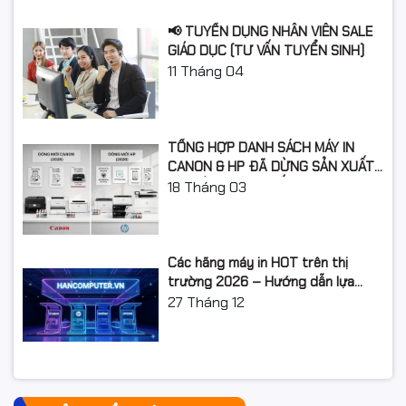
hoạt hiện nay.
📢 TUYỂN DỤNG NHÂN VIÊN SALE
Chuẩn Ethernet 100BASE-TX / 10BASE-
GIÁO DỤC (TƯ VẤN TUYỂN SINH)
Kết nối:
T, USB2.0 Tùy chọn LAN không dây
11
Tháng 04
(IEEE 802.11 b / g / n)
Đem trắng∕ Màu : 600x600dpi,
Độ phân giải
400x400dpi, 300x300dpi, 200x200 dpi
TỔNG HỢP DANH SÁCH MÁY IN
CANON & HP ĐÃ DỪNG SẢN XUẤT:
Trọng lượng
28kg
LỘ TRÌNH NÂNG CẤP 2026
18
Tháng 03
Các hãng máy in HOT trên thị
trường 2026 – Hướng dẫn lựa
chọn và so sánh chi tiết
27
Tháng 12