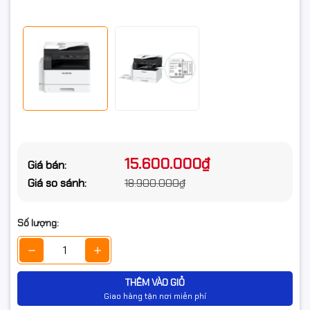
Trắng đen: 40 trang/phút, Màu:38 trang/
Tốc độ quét 2 mặt
phút(200dpi)
Chuẩn Ethernet 100BASE-TX / 10BASE-T,
Kết nối:
USB2.0 Tùy chọn LAN không dây (IEEE
802.11 b / g / n)
Đem trắng∕ Màu : 600x600dpi, 400x400dpi,
Độ phân giải
300x300dpi, 200x200 dpi
Trọng lượng
28kg
15.600.000₫
Giá bán:
Giá so sánh:
18.900.000₫
Số lượng:
THÊM VÀO GIỎ
Giao hàng tận nơi miễn phí