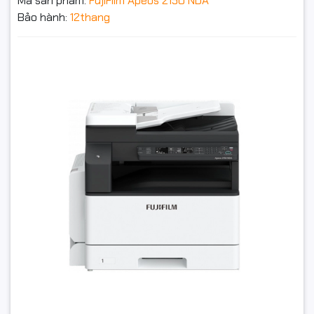
Mã sản phẩm:
FujiFilm Apeos 2150 NDA
Thời gian khởi động
18 giây hoặc ít hơn
Bảo hành:
12thang
Thời gian chụp bản
7.4 giây
Máy photocopy FujiFilm Apeos 2150 NDA (In đảo mặt |
đầu tiên
Copy | Scan| ADF| A3| A4| USB| LAN)
Định lượng giấy:
Chuẩn khay 1: 250 tờ , Khay tay: 100 tờ
13.139.000₫
Sức chứa khay giấy
250 tờ
Đặt trước sản phẩm để nhận thêm nhiều ưu đãi bạn
ra
nhé
Chức năng in
Độ phân giải in
600 x 600 dpi
Chuẩn : HBPL ( Ngôn ngữ in tùy thuộc vào
Ngôn ngữ in
máy chủ )
Chuẩn: USB 2.0 ,Ethenrnet 100 BASE-TX/ 10
Kế nối:
BASE – T
GỬI THÔNG TIN
Chức năng quét