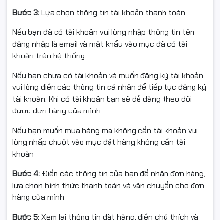
Bước 3:
Lựa chọn thông tin tài khoản thanh toán
Nếu bạn đã có tài khoản vui lòng nhập thông tin tên
đăng nhập là email và mật khẩu vào mục đã có tài
khoản trên hệ thống
2. Linh hoạt trong xử lý khổ
Nếu bạn chưa có tài khoản và muốn đăng ký tài khoản
vui lòng điền các thông tin cá nhân để tiếp tục đăng ký
giấy
tài khoản. Khi có tài khoản bạn sẽ dễ dàng theo dõi
được đơn hàng của mình
Máy cho phép tùy chỉnh nhiều loại khổ giấy, đáp ứng đa
Nếu bạn muốn mua hàng mà không cần tài khoản vui
dạng yêu cầu in ấn trong văn phòng như: tài liệu, hợp
lòng nhấp chuột vào mục đặt hàng không cần tài
đồng, phiếu giao việc, bản vẽ...
khoản
Tính năng xử lý thông minh như
xoay chiều bản in
,
chia
Bước 4:
Điền các thông tin của bạn để nhận đơn hàng,
bộ tài liệu
, giúp người dùng dễ dàng phân phối và sắp
lựa chọn hình thức thanh toán và vận chuyển cho đơn
xếp tài liệu sau khi in.
hàng của mình
Bước 5:
Xem lại thông tin đặt hàng, điền chú thích và