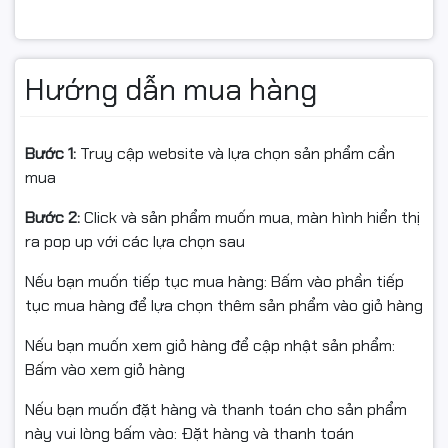
liệu lớn.
Chế độ
sao chụp thẻ ID (ID Copy)
tự động canh chỉnh,
Hướng dẫn mua hàng
cho ra bản sao sắc nét và gọn gàng.
Bước 1:
Truy cập website và lựa chọn sản phẩm cần
mua
Bước 2:
Click và sản phẩm muốn mua, màn hình hiển thị
ra pop up với các lựa chọn sau
Nếu bạn muốn tiếp tục mua hàng: Bấm vào phần tiếp
tục mua hàng để lựa chọn thêm sản phẩm vào giỏ hàng
Nếu bạn muốn xem giỏ hàng để cập nhật sản phẩm:
Bấm vào xem giỏ hàng
Nếu bạn muốn đặt hàng và thanh toán cho sản phẩm
này vui lòng bấm vào: Đặt hàng và thanh toán