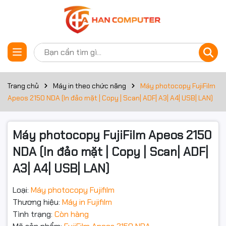
Thông số kỹ thuật
Đặt trước sản phẩm
Chức năng cơ bản
Copy/Print/Scan màu
Tốc độ
21 trang/phút
Trang chủ
Máy in theo chức năng
Máy photocopy FujiFilm
Apeos 2150 NDA (In đảo mặt | Copy | Scan| ADF| A3| A4| USB| LAN)
Bộ nạp và đảo bản
Có sẵn
gốc DADF
Máy photocopy FujiFilm Apeos 2150
Bộ đảo bản sao
Có sẵn
Duplex
NDA (In đảo mặt | Copy | Scan| ADF|
A3| A4| USB| LAN)
Bộ nhớ
512 MB
Loại:
Máy photocopy Fujifilm
Độ phân giải quét
600x600 dpi
Thương hiệu:
Máy in Fujifilm
Độ phân giải in
600x600 dpi
Tình trạng:
Còn hàng