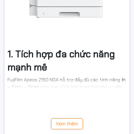
1. Tích hợp đa chức năng
mạnh mẽ
FujiFilm Apeos 2150 NDA hỗ trợ đầy đủ các tính năng
In
– Copy – Scan
giúp bạn xử lý linh hoạt mọi tác vụ văn
phòng.
Quét 2 mặt tự động (Duplex)
giúp tối ưu thời gian và
giảm hao mòn thiết bị.
Xem thêm
Tốc độ quét nhanh
lên đến
38 trang/phút (màu)
và
40
trang/phút (đen trắng)
, phục vụ tốt nhu cầu số hóa tài