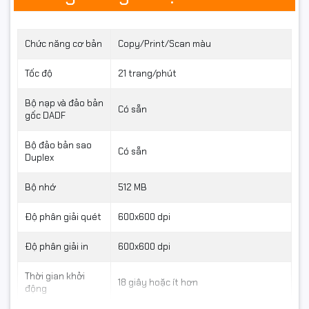
3. Quét màu trực tiếp – làm
việc hiệu quả hơn
Chức năng cơ bản
Copy/Print/Scan màu
FujiFilm Apeos 2150 NDA hỗ trợ
quét màu trực tiếp vào
Tốc độ
21 trang/phút
máy tính
, ghi chú và chỉnh sửa nội dung ngay trên tài
Bộ nạp và đảo bản
liệu số. Tính năng này giúp tiết kiệm đáng kể thời gian
Có sẵn
gốc DADF
xử lý văn bản và nâng cao hiệu quả công việc cho nhân
viên.
Bộ đảo bản sao
Có sẵn
Duplex
Bộ nhớ
512 MB
Độ phân giải quét
600x600 dpi
Độ phân giải in
600x600 dpi
Thời gian khởi
18 giây hoặc ít hơn
động