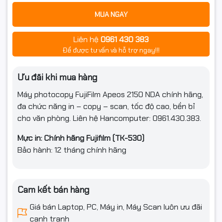
MUA NGAY
Liên hệ
0961 430 383
Để được tư vấn và hỗ trợ ngay!!!
Ưu đãi khi mua hàng
Máy photocopy FujiFilm Apeos 2150 NDA chính hãng,
đa chức năng in – copy – scan, tốc độ cao, bền bỉ
cho văn phòng. Liên hệ Hancomputer: 0961.430.383.
Mực in: Chính hãng Fujifilm (TK-530)
Bảo hành: 12 tháng chính hãng
Cam kết bán hàng
Giá bán Laptop, PC, Máy in, Máy Scan luôn ưu đãi
cạnh tranh