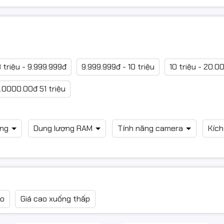
 triệu - 9.999.999đ
9.999.999đ - 10 triệu
10 triệu - 20.0
.0000.00đ 51 triệu
ong
Dung lượng RAM
Tính năng camera
Kíc
ao
Giá cao xuống thấp