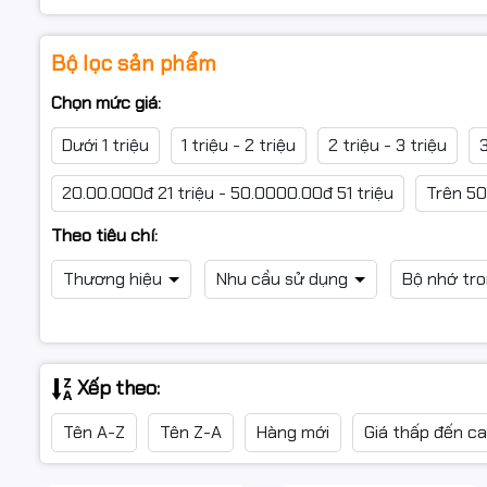
Bộ lọc sản phẩm
Chọn mức giá:
Dưới 1 triệu
1 triệu - 2 triệu
2 triệu - 3 triệu
3
20.00.000đ 21 triệu - 50.0000.00đ 51 triệu
Trên 50
Theo tiêu chí:
Thương hiệu
Nhu cầu sử dụng
Bộ nhớ tr
Xếp theo:
Tên A-Z
Tên Z-A
Hàng mới
Giá thấp đến c