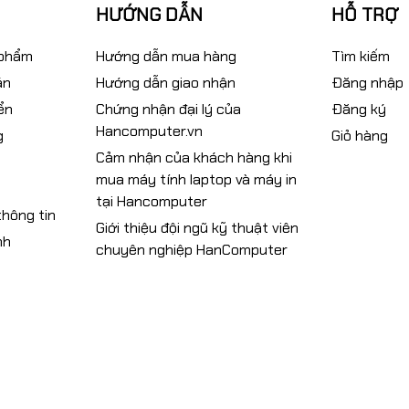
HƯỚNG DẪN
HỖ TRỢ
 phẩm
Hướng dẫn mua hàng
Tìm kiếm
án
Hướng dẫn giao nhận
Đăng nhập
ển
Chứng nhận đại lý của
Đăng ký
Hancomputer.vn
g
Giỏ hàng
Cảm nhận của khách hàng khi
mua máy tính laptop và máy in
tại Hancomputer
hông tin
Giới thiệu đội ngũ kỹ thuật viên
nh
chuyên nghiệp HanComputer