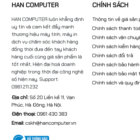
HAN COMPUTER
CHÍNH SÁCH
HAN COMPUTER luôn khẳng định
Thông tin về giá sản
uy tín và cam kết đẩy mạnh
Chính sách thanh to
thương hiệu máy tính, máy in
Chính sách vận chuy
dịch vụ chăm sóc khách hàng
Chính sách kiểm hàn
đồng thời đưa đến tay khách
Chính sách đổi trả
hàng cuối cùng giá sản phẩm là
tốt nhất, Hiện đại hoá doanh
Chính sách bảo hành
nghiệp trong thời đại công nghệ
Chính sách bảo mật t
số hiện nay. Support:
Chính sách và quy đị
0961.211.232
Địa chỉ:
Số 20 Liền kề 11, Vạn
Phúc, Hà Đông, Hà Nội.
Điện thoại:
0961 430 383
Email:
cskh@hancomputer.vn