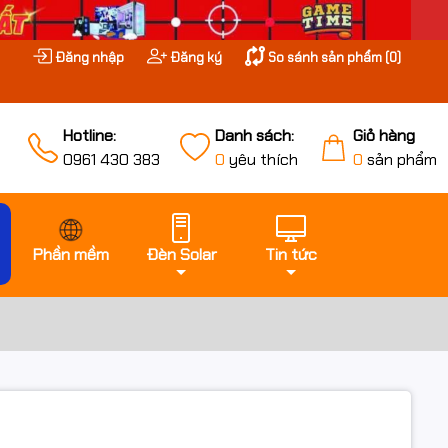
Đăng nhập
Đăng ký
So sánh sản phẩm (
0
)
Hotline:
Danh sách:
Giỏ hàng
0961 430 383
0
yêu thích
0
sản phẩm
Phần mềm
Đèn Solar
Tin tức