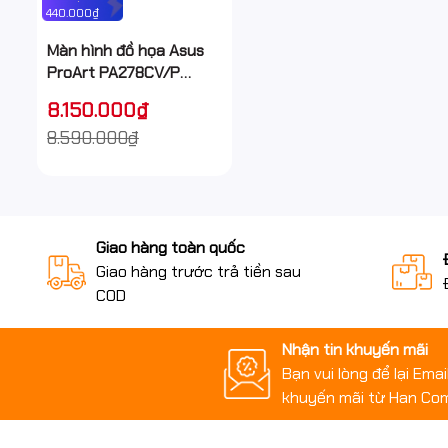
440.000₫
Màn hình đồ họa Asus
ProArt PA278CV/P
(27.0Inch/ 2K
8.150.000₫
(2560×1440)/ 5ms/
8.590.000₫
75HZ/ 350cd/m2/ IPS/
Loa/ USB-C)
Giao hàng toàn quốc
Giao hàng trước trả tiền sau
COD
Nhận tin khuyến mãi
Bạn vui lòng để lại Ema
khuyến mãi từ Han Co