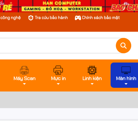
n công nghệ
Tra cứu bảo hành
Chính sách bảo mật
Máy Scan
Mực in
Linh kiện
Màn hình