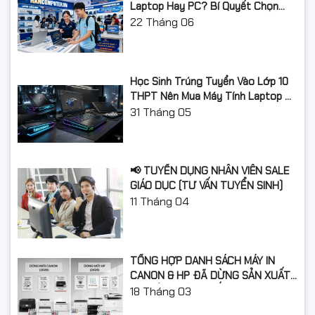
Laptop Hay PC? Bí Quyết Chọn
Máy Tính Đúng Nhu Cầu, Không
22
Tháng 06
Lãng Phí Tiền Của Bố Mẹ
Học Sinh Trúng Tuyển Vào Lớp 10
THPT Nên Mua Máy Tính Laptop Gì
Năm Học 2026 - 2027?
31
Tháng 05
📢 TUYỂN DỤNG NHÂN VIÊN SALE
GIÁO DỤC (TƯ VẤN TUYỂN SINH)
11
Tháng 04
TỔNG HỢP DANH SÁCH MÁY IN
CANON & HP ĐÃ DỪNG SẢN XUẤT:
LỘ TRÌNH NÂNG CẤP 2026
18
Tháng 03