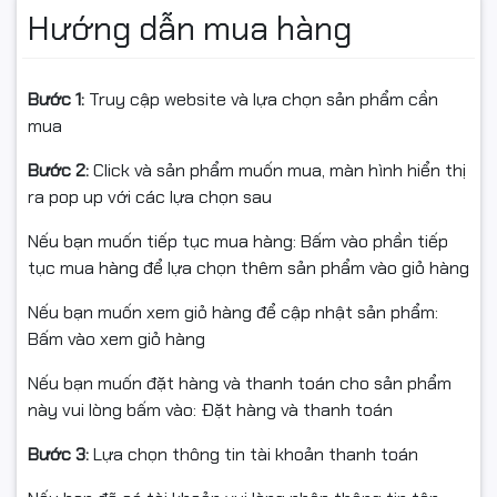
Rộng
Hướng dẫn mua hàng
Tấm nền IPS của
màn hình Dell S2425H
cung cấp góc
nhìn rộng lên đến 178 độ, cho phép bạn thưởng thức
Bước 1:
Truy cập website và lựa chọn sản phẩm cần
hình ảnh chất lượng cao từ mọi vị trí. Màu sắc hiển thị
mua
chính xác và nhất quán, không bị biến đổi khi nhìn từ
Bước 2:
Click và sản phẩm muốn mua, màn hình hiển thị
các góc khác nhau.
ra pop up với các lựa chọn sau
Âm Thanh Sống Động Với Loa
Nếu bạn muốn tiếp tục mua hàng: Bấm vào phần tiếp
Tích Hợp
tục mua hàng để lựa chọn thêm sản phẩm vào giỏ hàng
Nếu bạn muốn xem giỏ hàng để cập nhật sản phẩm:
Dell S2425H
được trang bị loa tích hợp, mang đến trải
Bấm vào xem giỏ hàng
nghiệm âm thanh đầy đủ và sống động. Bạn có thể
thưởng thức âm nhạc, xem phim và chơi game mà
Nếu bạn muốn đặt hàng và thanh toán cho sản phẩm
không cần đến loa ngoài.
này vui lòng bấm vào: Đặt hàng và thanh toán
Kết Nối Linh Hoạt
Bước 3:
Lựa chọn thông tin tài khoản thanh toán
Màn hình được trang bị 2 cổng HDMI hỗ trợ chuẩn