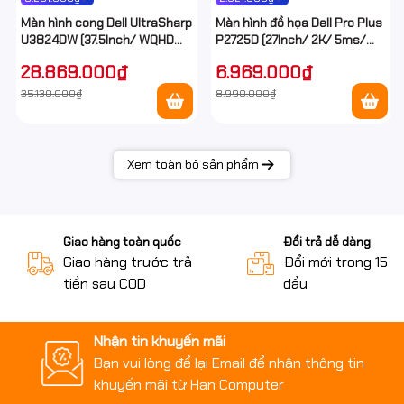
Màn hình cong Dell UltraSharp
Màn hình đồ họa Dell Pro Plus
U3824DW (37.5Inch/ WQHD
P2725D (27Inch/ 2K/ 5ms/
(3840x1600)/ 5ms/ 60HZ/
100HZ/ 350cd/m2/ IPS)
28.869.000₫
6.969.000₫
300 cd/m2/ IPS/ Loa/USB-C
/Lan)
35.130.000₫
8.990.000₫
Xem toàn bộ sản phẩm
Giao hàng toàn quốc
Đổi trả dễ dàng
Giao hàng trước trả
Đổi mới trong 15 n
tiền sau COD
đầu
Nhận tin khuyến mãi
Bạn vui lòng để lại Email để nhận thông tin
khuyến mãi từ Han Computer