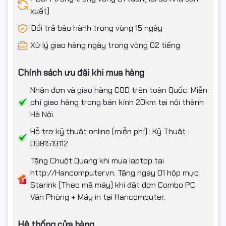
Độ sáng: 250cd/m2
xuất)
Cổng kết nối: 2 x HDMI (HDCP 1.4)
Đổi trả bảo hành trong vòng 15 ngày
Loa tích hợp: Có
Màu sắc: Bạc
Xử lý giao hàng ngày trong vòng 02 tiếng
Chính Sách Bảo Hành Uy Tín
Chính sách ưu đãi khi mua hàng
Màn hình Dell S2425H
được bảo hành 3 năm từ nhà sản xuất,
Nhận đơn và giao hàng COD trên toàn Quốc. Miễn
đảm bảo sự an tâm và tin tưởng của khách hàng vào chất
phí giao hàng trong bán kính 20km tại nội thành
lượng sản phẩm. Trong thời gian bảo hành, bạn sẽ được hỗ
Hà Nội.
trợ kỹ thuật và sửa chữa miễn phí nếu sản phẩm gặp bất kỳ
vấn đề gì.
Hỗ trợ kỹ thuật online (miễn phí).: Kỹ Thuật :
0981519112
Kết Luận
Tặng Chuột Quang khi mua laptop tại
Màn hình Dell S2425H
là sự lựa chọn hoàn hảo cho những ai
http://Hancomputer.vn. Tặng ngay 01 hộp mực
đang tìm kiếm một chiếc màn hình chất lượng cao với thiết
Starink (Theo mã máy) khi đặt đơn Combo PC
kế đẹp mắt, hiệu năng ấn tượng và độ bền vượt trội. Sản
Văn Phòng + Máy in tại Hancomputer.
phẩm không chỉ đáp ứng tốt nhu cầu làm việc mà còn mang
đến trải nghiệm giải trí tuyệt vời. Hãy sở hữu ngay
Dell
Hệ thống cửa hàng