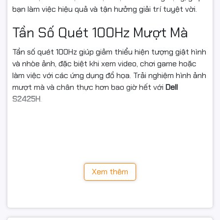
bạn làm việc hiệu quả và tận hưởng giải trí tuyệt vời.
Tần Số Quét 100Hz Mượt Mà
Tần số quét 100Hz giúp giảm thiểu hiện tượng giật hình
và nhòe ảnh, đặc biệt khi xem video, chơi game hoặc
làm việc với các ứng dụng đồ họa. Trải nghiệm hình ảnh
mượt mà và chân thực hơn bao giờ hết với
Dell
S2425H
.
Thời Gian Phản Hồi 5ms
Thời gian phản hồi nhanh 5ms đảm bảo hình ảnh hiển
thị sắc nét và không bị bóng mờ trong các cảnh
chuyển động nhanh. Đây là yếu tố quan trọng đối với
Xem thêm
game thủ và những người thường xuyên xem phim
hành động.
Công Nghệ IPS Cho Góc Nhìn