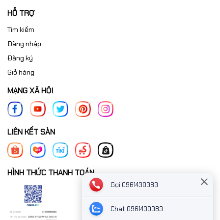
HỖ TRỢ
Tìm kiếm
Đăng nhập
Đăng ký
Giỏ hàng
MẠNG XÃ HỘI
LIÊN KẾT SÀN
HÌNH THỨC THANH TOÁN
Gọi 0961430383
Chat 0961430383