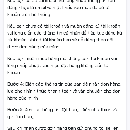
Nếu bạn đã có tài khoản vui lòng nhập thông tin tên
HDCP 1.4, cho phép bạn dễ dàng kết nối với máy tính,
đăng nhập là email và mật khẩu vào mục đã có tài
laptop, máy chơi game và các thiết bị giải trí khác. Kết
khoản trên hệ thống
nối đa dạng giúp bạn tận dụng tối đa khả năng của
Dell
Nếu bạn chưa có tài khoản và muốn đăng ký tài khoản
S2425H
.
vui lòng điền các thông tin cá nhân để tiếp tục đăng ký
Thông Số Kỹ Thuật Chi Tiết
tài khoản. Khi có tài khoản bạn sẽ dễ dàng theo dõi
được đơn hàng của mình
Kích thước: 23.8 inch
Nếu bạn muốn mua hàng mà không cần tài khoản vui
Độ phân giải: Full HD (1920x1080)
lòng nhấp chuột vào mục đặt hàng không cần tài
Thời gian phản hồi: 5ms
khoản
Tần số quét: 100Hz
Tấm nền: IPS
Bước 4:
Điền các thông tin của bạn để nhận đơn hàng,
Độ sáng: 250cd/m2
lựa chọn hình thức thanh toán và vận chuyển cho đơn
Cổng kết nối: 2 x HDMI (HDCP 1.4)
hàng của mình
Loa tích hợp: Có
Màu sắc: Bạc
Bước 5:
Xem lại thông tin đặt hàng, điền chú thích và
Chính Sách Bảo Hành Uy Tín
gửi đơn hàng
Màn hình Dell S2425H
Sau khi nhận được đơn hàng bạn gửi chúng tôi sẽ liên
được bảo hành 3 năm từ nhà sản