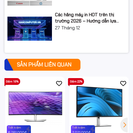
Các hãng máy in HOT trên thị
trường 2026 – Hướng dẫn lựa
chọn và so sánh chi tiết
27
Tháng 12
SẢN PHẨM LIÊN QUAN
Giảm 18%
Giảm 22%
Tiết kiệm
Tiết kiệm
6.261.000₫
2.021.000₫