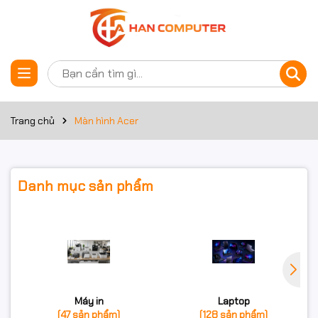
Trang chủ
Màn hình Acer
Danh mục sản phẩm
Máy in
Laptop
(47 sản phẩm)
(128 sản phẩm)