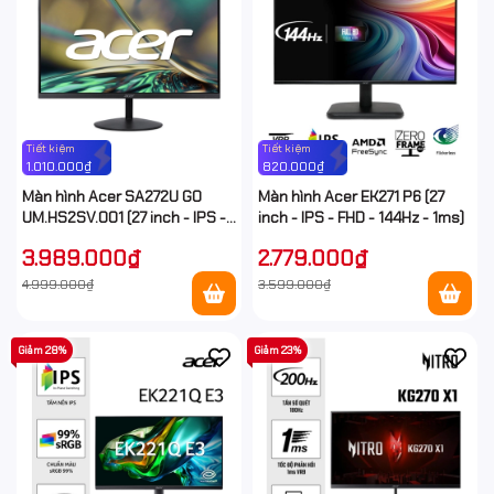
Tiết kiệm
Tiết kiệm
1.010.000₫
820.000₫
Màn hình Acer SA272U G0
Màn hình Acer EK271 P6 (27
UM.HS2SV.001 (27 inch - IPS -
inch - IPS - FHD - 144Hz - 1ms)
2K - 120Hz - 1ms - Đen -
3.989.000₫
2.779.000₫
Speaker)
4.999.000₫
3.599.000₫
Giảm 28%
Giảm 23%