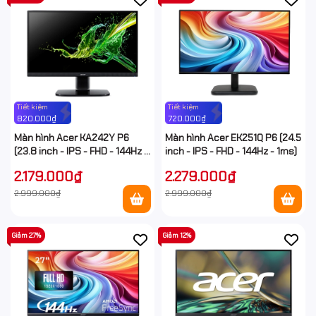
Tiết kiệm
Tiết kiệm
820.000₫
720.000₫
Màn hình Acer KA242Y P6
Màn hình Acer EK251Q P6 (24.5
(23.8 inch - IPS - FHD - 144Hz -
inch - IPS - FHD - 144Hz - 1ms)
1ms)
2.179.000₫
2.279.000₫
2.999.000₫
2.999.000₫
Giảm 27%
Giảm 12%