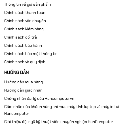
Thông tin về giá sản phẩm
Chính sách thanh toán
Chính sách vận chuyển
Chính sách kiểm hàng
Chính sách đổi trả
Chính sách bảo hành
Chính sách bảo mật thông tin
Chính sách và quy định
HƯỚNG DẪN
Hướng dẫn mua hàng
Hướng dẫn giao nhận
Chứng nhận đại lý của Hancomputer.vn
Cảm nhận của khách hàng khi mua máy tính laptop và máy in tại
Hancomputer
Giới thiệu đội ngũ kỹ thuật viên chuyên nghiệp HanComputer