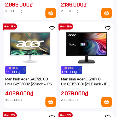
FHD - 200Hz - 1ms)
FHD - 120Hz -1ms)
2.689.000₫
2.139.000₫
3.699.000₫
2.999.000₫
Giảm 18%
Giảm 28%
Tiết kiệm
Tiết kiệm
910.000₫
820.000₫
Màn hình Acer SA272U G0
Màn hình Acer EK241Y G
UM.HS2SV.002 (27 inch - IPS -
UM.QE1SV.G01 (23.8 inch - IPS
2K - 120Hz - 1ms - Trắng -
- FHD - 120Hz - 1ms)
4.089.000₫
2.079.000₫
Speaker)
4.999.000₫
2.899.000₫
Giảm 27%
Giảm 24%