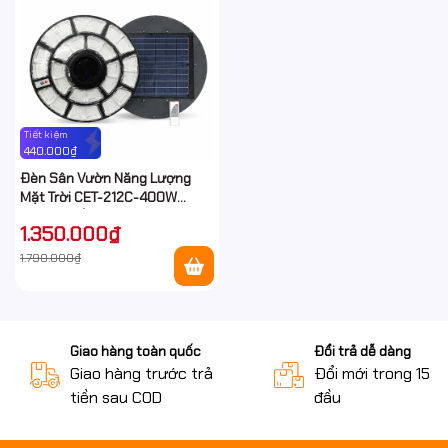
Tiết kiệm
440.000₫
Đèn Sân Vườn Năng Lượng
Mặt Trời CET-212C-400W
400W chống nước IP67 ngoài
1.350.000₫
trời
1.790.000₫
Giao hàng toàn quốc
Đổi trả dễ dàng
Giao hàng trước trả
Đổi mới trong 15 n
tiền sau COD
đầu