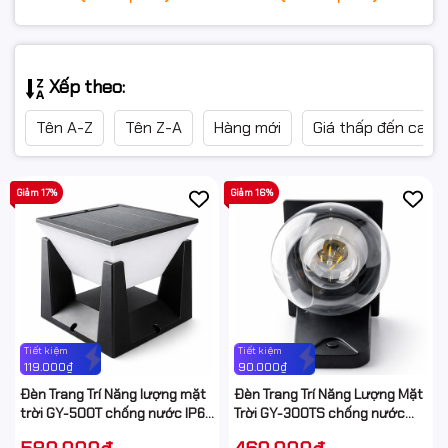
Xếp theo:
Tên A-Z
Tên Z-A
Hàng mới
Giá thấp đến cao
Giảm 17%
Giảm 16%
Tiết kiệm
Tiết kiệm
119.000₫
90.000₫
Đèn Trang Trí Năng lượng mặt
Đèn Trang Trí Năng Lượng Mặt
trời GY-500T chống nước IP67
Trời GY-300TS chống nước
ngoài trời
IP67 ngoài trời