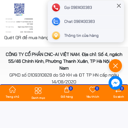
Gọi 0961430383
Chat 0961430383
Thông tin cửa hàng
Quét QR để mua hàng nhanh chóng thanh toán công ty
CÔNG TY CỔ PHẦN CNC-AI VIỆT NAM. Địa chỉ: Số 4, ngách
55/46 Chính Kinh, Phường Thanh Xuân, TP Hà Nội, Việt
Nam
GPKD số 0109310828 do Sở KH và ĐT TP HN cấp ngày
14/08/2020
*** Website đã đươc cấp phép của Bộ Công Thương
0
0
0
Trang chủ
Giỏ hàng
Yêu thích
So sánh
Danh mục
Bản quyền thuộc về
hancomputer.vn
.
Cung cấp bởi
Sapo