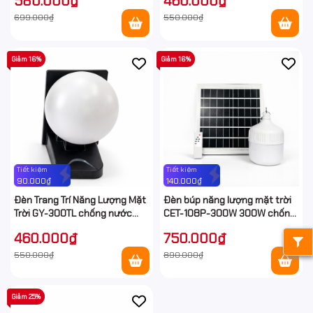
580.000₫
460.000₫
699.000₫
550.000₫
Giảm 16%
Giảm 16%
Tiết kiệm
Tiết kiệm
90.000₫
140.000₫
Đèn Trang Trí Năng Lượng Mặt
Đèn búp năng lượng mặt trời
Trời GY-300TL chống nước
CET-108P-300W 300W chống
IP67 ngoài trời
nước IP67 ngoài trời
460.000₫
750.000₫
550.000₫
890.000₫
Giảm 25%