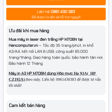
Liên hệ
0961 430 383
Để được tư vấn và hỗ trợ ngay!!!
Ưu đãi khi mua hàng
Mua máy in laser đen trắng HP M706N tại
Hancomputer.vn
– Tốc độ 35 trang/phút, in khổ
A3/A4, kết nối LAN & USB, công suất 65.000
trang/tháng. Giao hàng toàn quốc, bảo hành tận nơi.
Bảo hành 12 Tháng.
Máy in A3 HP M706M dùng Hộp mực
Hp 93A( HP
CZ192A)
theo máy. Liên hệ: 0961430383 để được tư vấn
tốt nhất!
Cam kết bán hàng