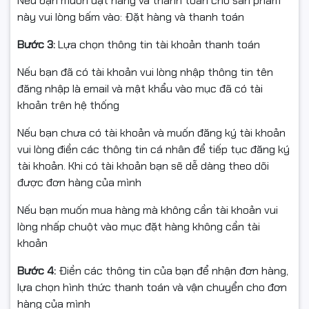
Nếu bạn muốn đặt hàng và thanh toán cho sản phẩm
này vui lòng bấm vào: Đặt hàng và thanh toán
2. Hiệu suất in ấn cực lớn –
🔹
Bước 3:
Lựa chọn thông tin tài khoản thanh toán
Tốc độ vượt trội
Nếu bạn đã có tài khoản vui lòng nhập thông tin tên
HP M706N có tốc độ in nhanh
35 trang/phút (A4)
và
18
đăng nhập là email và mật khẩu vào mục đã có tài
trang/phút (A3)
– lý tưởng cho các công việc in bản vẽ
khoản trên hệ thống
kỹ thuật, tài liệu dự án hoặc hợp đồng.
Nếu bạn chưa có tài khoản và muốn đăng ký tài khoản
Máy hỗ trợ
khay đa năng 100 tờ
,
khay chính 250 tờ
, và
vui lòng điền các thông tin cá nhân để tiếp tục đăng ký
khay giấy ra 100 tờ
, giúp giảm thiểu thao tác nạp giấy
tài khoản. Khi có tài khoản bạn sẽ dễ dàng theo dõi
thủ công trong quá trình sử dụng.
được đơn hàng của mình
Đặc biệt, máy được thiết kế để
vận hành ổn định với
khối lượng in lên tới 65.000 trang/tháng
, đáp ứng nhu
Nếu bạn muốn mua hàng mà không cần tài khoản vui
cầu in ấn cường độ cao tại văn phòng.
lòng nhấp chuột vào mục đặt hàng không cần tài
khoản
3. Tiết kiệm năng lượng với
🔹
Bước 4:
Điền các thông tin của bạn để nhận đơn hàng,
công nghệ HP Auto-On/Auto-
lựa chọn hình thức thanh toán và vận chuyển cho đơn
Off
hàng của mình