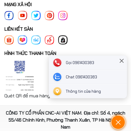
MẠNG XÃ HỘI
LIÊN KẾT SÀN
HÌNH THỨC THANH TOÁN
Gọi 0961430383
Chat 0961430383
Thông tin cửa hàng
Quét QR để mua hàng nhanh chóng thanh toán công ty
CÔNG TY CỔ PHẦN CNC-AI VIỆT NAM. Địa chỉ: Số 4, ngách
55/46 Chính Kinh, Phường Thanh Xuân, TP Hà Nội, Việt
Nam