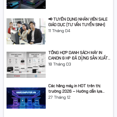
📢 TUYỂN DỤNG NHÂN VIÊN SALE
GIÁO DỤC (TƯ VẤN TUYỂN SINH)
11
Tháng 04
TỔNG HỢP DANH SÁCH MÁY IN
CANON & HP ĐÃ DỪNG SẢN XUẤT:
LỘ TRÌNH NÂNG CẤP 2026
18
Tháng 03
Các hãng máy in HOT trên thị
trường 2026 – Hướng dẫn lựa
chọn và so sánh chi tiết
27
Tháng 12