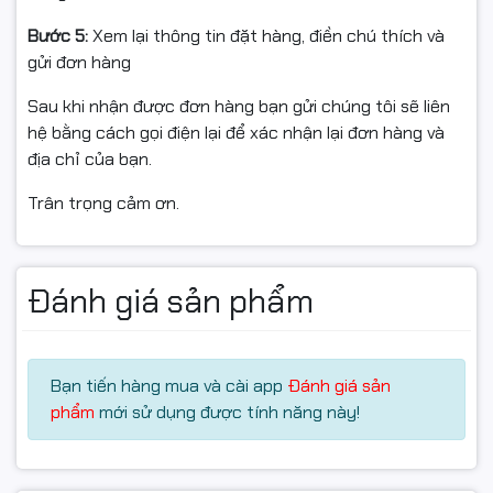
Bước 5:
Xem lại thông tin đặt hàng, điền chú thích và
Máy tự động chuyển sang chế độ nghỉ khi không hoạt
gửi đơn hàng
động và khởi động lại nhanh khi có lệnh in, giúp
tiết kiệm
điện năng tối đa
mà không ảnh hưởng đến hiệu suất.
Sau khi nhận được đơn hàng bạn gửi chúng tôi sẽ liên
hệ bằng cách gọi điện lại để xác nhận lại đơn hàng và
4. Kết nối đa dạng – In ấn
🔹
địa chỉ của bạn.
linh hoạt
Trân trọng cảm ơn.
HP M706N hỗ trợ kết nối
USB 2.0 tốc độ cao
và
LAN
Ethernet
, cho phép chia sẻ máy in dễ dàng trong cùng
hệ thống mạng nội bộ.
Đánh giá sản phẩm
Người dùng có thể in từ nhiều máy tính khác nhau mà
không cần cắm dây trực tiếp.
Máy tương thích hoàn hảo với
hệ điều hành Windows
Bạn tiến hàng mua và cài app
Đánh giá sản
và MacOS
, cài đặt nhanh chóng, dễ dàng sử dụng.
phẩm
mới sử dụng được tính năng này!
5. Chất lượng bản in sắc nét
🔹
– Chi phí vận hành thấp