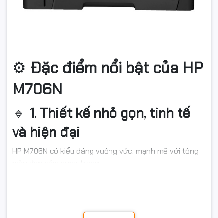
Đặc điểm nổi bật của HP
⚙️
M706N
1. Thiết kế nhỏ gọn, tinh tế
🔹
và hiện đại
HP M706N có kiểu dáng vuông vức, mạnh mẽ với tông
màu đen xám sang trọng.
Kích thước
355 x 279,5 x 205 mm
và trọng lượng chỉ
khoảng
1
7kg
, giúp máy dễ dàng đặt trên bàn làm việc
hoặc trong tủ văn phòng mà không chiếm nhiều diện
tích.