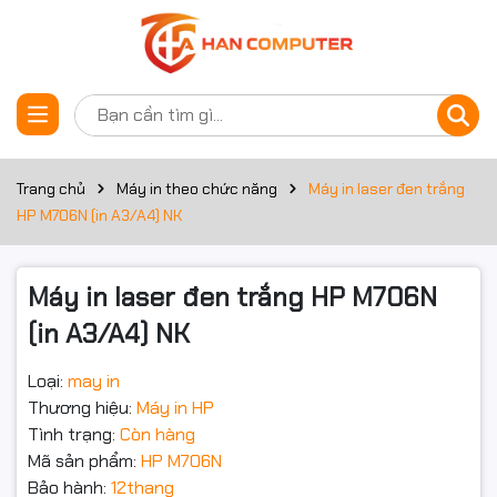
Thông số kỹ thuật
Đặt trước sản phẩm
Sản phẩm
Máy in laser đen trắng
Trang chủ
Máy in theo chức năng
Máy in laser đen trắng
Hãng sản xuất
HP
HP M706N (in A3/A4) NK
Model
M706N
Máy in laser đen trắng HP M706N
Chức năng
Print A3
(in A3/A4) NK
Khổ giấy
A4,A3,B4 (JIS),B5 (JIS),A5,
Loại:
may in
Thương hiệu:
Máy in HP
Bộ nhớ
256Mb
Tình trạng:
Còn hàng
Mã sản phẩm:
HP M706N
Tốc độ
35 PPM khổ A4, 18 PPM khổ A3
Bảo hành:
12thang