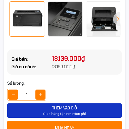
13.139.000₫
Giá bán:
Giá so sánh:
13.189.000₫
Số lượng:
THÊM VÀO GIỎ
Giao hàng tận nơi miễn phí
MUA NGAY