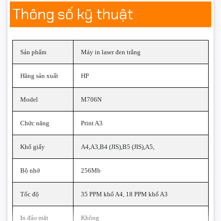
Thông số kỹ thuật
Với độ phân giải
1200 x 1200 dpi
, máy mang đến bản in
đậm nét, chữ rõ ràng, hình ảnh chi tiết – phù hợp cho
tài liệu kỹ thuật, báo cáo, bản vẽ, và hồ sơ chuyên
nghiệp.
Sản phẩm
Máy in laser đen trắng
Hộp mực dung lượng cao giúp in được
tới 12.000 trang
,
giảm thiểu thời gian thay mực và chi phí tiêu hao.
Hãng sản xuất
HP
Model
M706N
Chức năng
Print A3
Khổ giấy
A4,A3,B4 (JIS),B5 (JIS),A5,
Bộ nhớ
256Mb
Tốc độ
35 PPM khổ A4, 18 PPM khổ A3
In đảo mặt
Không