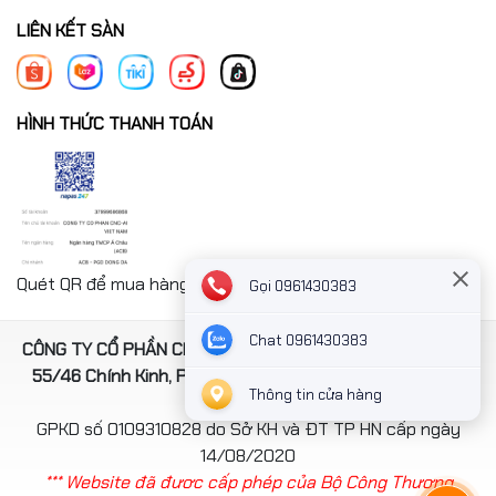
LIÊN KẾT SÀN
HÌNH THỨC THANH TOÁN
Quét QR để mua hàng nhanh chóng thanh toán công ty
Gọi 0961430383
Chat 0961430383
CÔNG TY CỔ PHẦN CNC-AI VIỆT NAM. Địa chỉ: Số 4, ngách
55/46 Chính Kinh, Phường Thanh Xuân, TP Hà Nội, Việt
Thông tin cửa hàng
Nam
GPKD số 0109310828 do Sở KH và ĐT TP HN cấp ngày
14/08/2020
*** Website đã đươc cấp phép của Bộ Công Thương