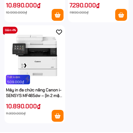
2 mặt, photo 2 mặt, Wifi)
10.890.000₫
7.290.000₫
10.990.000₫
7.890.000₫
Giảm 4%
Tiết kiệm
509.000₫
Máy in đa chức năng Canon i-
SENSYS MF465dw – (In 2 mặt,
scan 2 mặt, photo 2 mặt, Wifi)
10.890.000₫
11.399.000₫