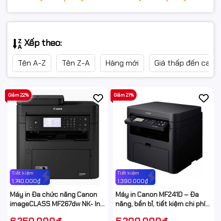
Xếp theo:
Tên A-Z
Tên Z-A
Hàng mới
Giá thấp đến cao
Giảm 22%
Giảm 21%
Tiết kiệm
Tiết kiệm
1.740.000₫
1.390.000₫
Máy in Đa chức năng Canon
Máy in Canon MF241D – Đa
imageCLASS MF267dw NK- In,
năng, bền bỉ, tiết kiệm chi phí
Scan, Copy, In đảo mặt tự
cho mọi văn phòng