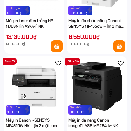
Tiết kiệm
Tiết kiệm
50.000₫
2.440.000₫
Máy in laser đen trắng HP
Máy in đa chức năng Canon i-
M706N (in A3/A4) NK
SENSYS MF455dw – (In 2 mặt,
scan 2 mặt, photo 2 mặt, Wifi)
13.139.000₫
8.550.000₫
13.189.000₫
10.990.000₫
Giảm 1%
Giảm 8%
Tiết kiệm
Tiết kiệm
100.000₫
600.000₫
Máy in Canon i-SENSYS
Máy in đa năng Canon
MF461DW NK – (In 2 mặt, scan
imageCLASS MF 264dw NK