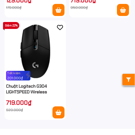
129.000₫
719.000₫
179.000₫
950.000₫
Giảm 22%
Tiết kiệm
201.000₫
Chuột Logitech G304
LIGHTSPEED Wireless
719.000₫
920.000₫