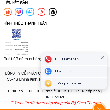
LIÊN KẾT SÀN
HÌNH THỨC THANH TOÁN
Quét QR để mua hàng nhanh chóng thanh toán công ty
Gọi 0961430383
Chat 0961430383
CÔNG TY CỔ PHẦN CNC-AI VIỆT NAM. Địa chỉ: Số 4, ngách
55/46 Chính Kinh, Phường Thanh Xuân, TP Hà Nội, Việt
Thông tin cửa hàng
Nam
GPKD số 0109310828 do Sở KH và ĐT TP HN cấp ngày
14/08/2020
*** Website đã đươc cấp phép của Bộ Công Thương