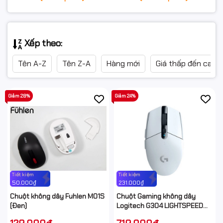
Xếp theo:
Tên A-Z
Tên Z-A
Hàng mới
Giá thấp đến cao
Giảm 28%
Giảm 24%
Tiết kiệm
Tiết kiệm
50.000₫
231.000₫
Chuột không dây Fuhlen M01S
Chuột Gaming không dây
(Đen)
Logitech G304 LIGHTSPEED
White