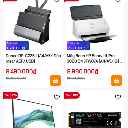
Tiết kiệm
Tiết kiệm
1.500.000₫
2.210.000₫
Canon DR-C225 II (A4/A5/ Đảo
Máy Scan HP ScanJet Pro
mặt/ ADF/ USB)
3000 S4 6FW07A (A4/A5/ Đảo
mặt/ ADF/ USB)
9.490.000₫
9.980.000₫
10.990.000₫
12.190.000₫
Giảm 27%
Giảm 10%