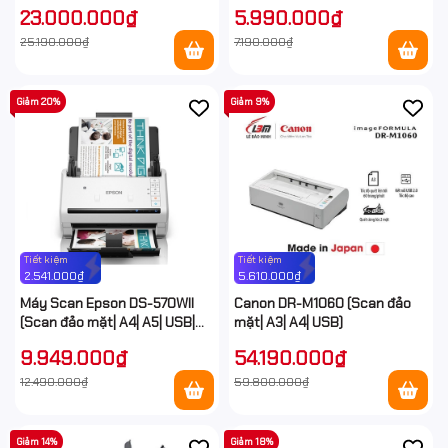
mặt/ ADF/ USB)
WIFI)
23.000.000₫
5.990.000₫
25.190.000₫
7.190.000₫
Giảm 20%
Giảm 9%
Tiết kiệm
Tiết kiệm
2.541.000₫
5.610.000₫
Máy Scan Epson DS-570WII
Canon DR-M1060 (Scan đảo
(Scan đảo mặt| A4| A5| USB|
mặt| A3| A4| USB)
WIFI)
9.949.000₫
54.190.000₫
12.490.000₫
59.800.000₫
Giảm 14%
Giảm 18%