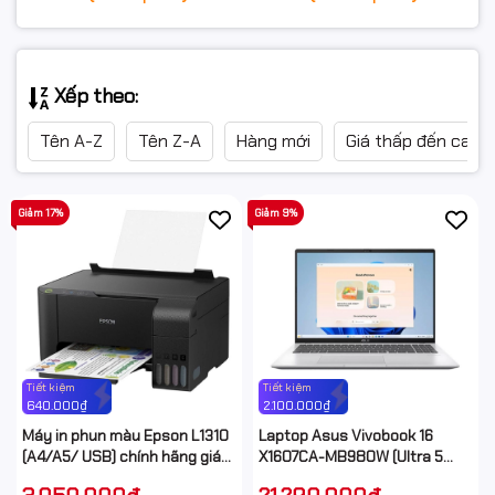
Xếp theo:
Tên A-Z
Tên Z-A
Hàng mới
Giá thấp đến cao
Giảm 17%
Giảm 9%
Tiết kiệm
Tiết kiệm
640.000₫
2.100.000₫
Máy in phun màu Epson L1310
Laptop Asus Vivobook 16
(A4/A5/ USB) chính hãng giá
X1607CA-MB980W (Ultra 5
rẻ
225H/ 16GB/ 512GB SSD/ 16