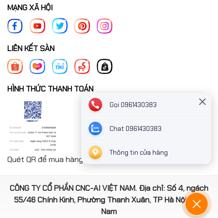
MẠNG XÃ HỘI
LIÊN KẾT SÀN
HÌNH THỨC THANH TOÁN
Gọi 0961430383
Chat 0961430383
Thông tin cửa hàng
Quét QR để mua hàng nhanh chóng thanh toán công ty
CÔNG TY CỔ PHẦN CNC-AI VIỆT NAM. Địa chỉ: Số 4, ngách
55/46 Chính Kinh, Phường Thanh Xuân, TP Hà Nội, Việt
Nam