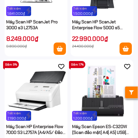
Tiết kiệm
Tiết kiệm
1.641.000₫
1.500.000₫
Máy Scan HP ScanJet Pro
Máy Scan HP ScanJet
3000 s3 L2753A
Enterprise Flow 5000 s5
6FW09A
8.249.000₫
22.990.000₫
9.890.000₫
24.490.000₫
Giảm 9%
Giảm 17%
Tiết kiệm
Tiết kiệm
2.190.000₫
1.200.000₫
Máy Scan HP Enterprise Flow
Máy Scan Epson ES-C320W
7000 S3 L2757A (A4/A5/ Đảo
(Scan đảo mặt| A4| A5| USB|