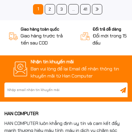
1
2
3
...
41
Giao hàng toàn quốc
Đổi trả dễ dàng
Giao hàng trước trả
Đổi mới trong 15 n
tiền sau COD
đầu
Nhận tin khuyến mãi
Bạn vui lòng để lại Email để nhận thông tin
khuyến mãi từ Han Computer
HAN COMPUTER
HAN COMPUTER luôn khẳng định uy tín và cam kết đẩy
mạnh thương hiệu máy tính, máy in dịch vụ chăm sóc