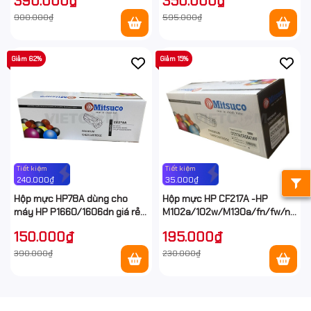
390.000₫
350.000₫
900.000₫
595.000₫
Giảm 62%
Giảm 15%
Tiết kiệm
Tiết kiệm
240.000₫
35.000₫
Hộp mực HP78A dùng cho
Hộp mực HP CF217A -HP
máy HP P1660/1606dn giá rẻ
M102a/102w/M130a/fn/fw/nw
tại Hancomputer
(Không Chip)
150.000₫
195.000₫
390.000₫
230.000₫