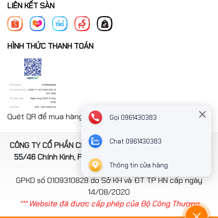
LIÊN KẾT SÀN
HÌNH THỨC THANH TOÁN
Quét QR để mua hàng nhanh chóng thanh toán công ty
Gọi 0961430383
Chat 0961430383
CÔNG TY CỔ PHẦN CNC-AI VIỆT NAM. Địa chỉ: Số 4, ngách
55/46 Chính Kinh, Phường Thanh Xuân, TP Hà Nội, Việt
Thông tin cửa hàng
Nam
GPKD số 0109310828 do Sở KH và ĐT TP HN cấp ngày
14/08/2020
*** Website đã đươc cấp phép của Bộ Công Thương