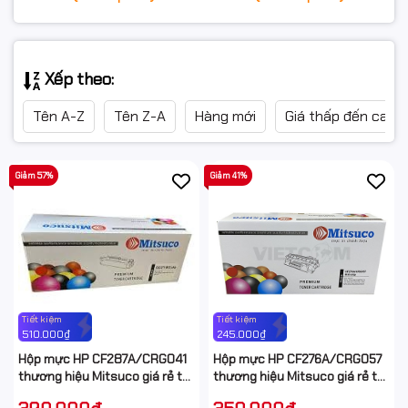
Xếp theo:
Tên A-Z
Tên Z-A
Hàng mới
Giá thấp đến cao
Giảm 57%
Giảm 41%
Tiết kiệm
Tiết kiệm
510.000₫
245.000₫
Hộp mực HP CF287A/CRG041
Hộp mực HP CF276A/CRG057
thương hiệu Mitsuco giá rẻ tại
thương hiệu Mitsuco giá rẻ tại
Hancomputer
Hancomputer