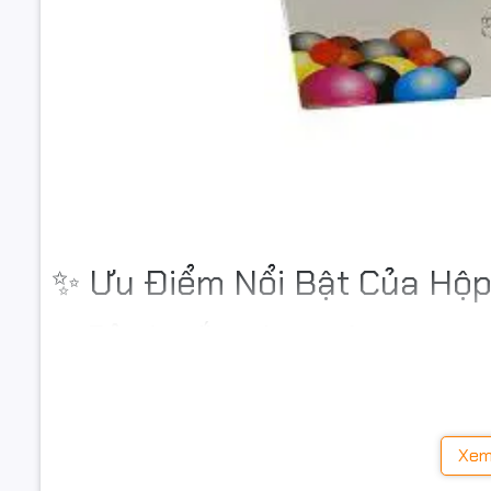
✨ Ưu Điểm Nổi Bật Của Hộ
✔️ Bản in sắc nét, rõ ràng
Mực tạo chữ in đậm, đều màu, độ tương phản cao, phù hợ
trọng.
✔️ Hiệu suất in ổn định
Xem