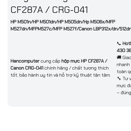
CF287A / CRG-041
 Mực chính hãng / mực tương thích cao cấp
 in
: Khoảng
3.000 trang A4
(độ phủ mực 5%)
HP M501n/HP M501dn/HP M505dn/Hp M506x/MFP
M527dn/MFPM527c/MFP M527f/Canon LBP312x/dn/512d
 được sản xuất theo tiêu chuẩn kỹ thuật phù hợp với máy in 
g lại hiệu suất in ổn định và chất lượng bản in tốt.
📞
Hotl
430 3
🚚 Gia
Hancomputer
cung cấp
hộp mực HP CF287A /
nhanh 
Canon CRG-041
chính hãng / chất tương thích
toàn 
tốt, bảo hành uy tín và hỗ trợ kỹ thuật tận tâm.
🔧 Tư 
mực đ
– đúng