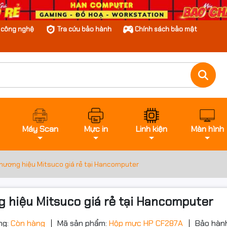
n công nghệ
Tra cứu bảo hành
Chính sách bảo mật
Máy Scan
Mực in
Linh kiện
Màn hình
ương hiệu Mitsuco giá rẻ tại Hancomputer
hiệu Mitsuco giá rẻ tại Hancomputer
ng:
Còn hàng
Mã sản phẩm:
Hộp mực HP CF287A
Bảo hàn