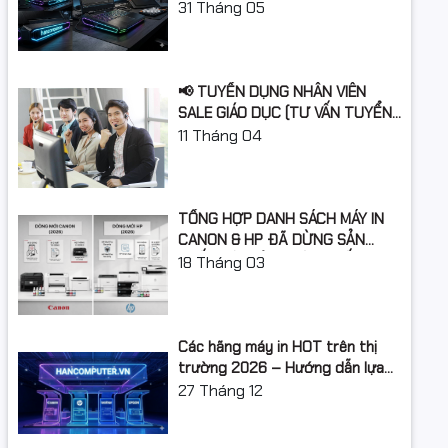
Laptop Gì Năm Học 2026 -
31
Tháng 05
2027?
iúp
giảm
📢 TUYỂN DỤNG NHÂN VIÊN
SALE GIÁO DỤC (TƯ VẤN TUYỂN
SINH)
11
Tháng 04
 mài mòn
TỔNG HỢP DANH SÁCH MÁY IN
CANON & HP ĐÃ DỪNG SẢN
XUẤT: LỘ TRÌNH NÂNG CẤP 2026
18
Tháng 03
g / chất
Các hãng máy in HOT trên thị
trường 2026 – Hướng dẫn lựa
chọn và so sánh chi tiết
27
Tháng 12