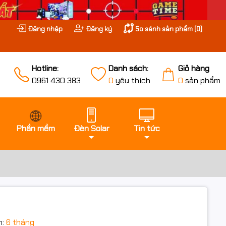
Đăng nhập
Đăng ký
So sánh sản phẩm (
0
)
Hotline:
Danh sách:
Giỏ hàng
0961 430 383
0
yêu thích
0
sản phẩm
Phần mềm
Đèn Solar
Tin tức
h:
6 tháng