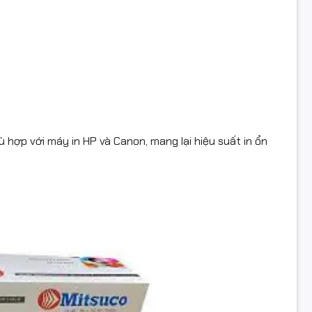
t kiệm chi phí
t số dòng mực thông thường, hộp mực HP CF287A / CRG-041 g
ấn
đáng kể mà vẫn giữ được chất lượng in tốt.
 toàn cho máy in
ản xuất đúng tiêu chuẩn kỹ thuật, hạn chế lỗi kẹt mực, giảm
inh kiện bên trong máy.
hợp với máy in HP và Canon, mang lại hiệu suất in ổn
ter
cung cấp
hộp mực HP CF287A / Canon CRG-041
chính hãn
h tốt, bảo hành uy tín và hỗ trợ kỹ thuật tận tâm.
: 0961 430 383
àng nhanh – Hỗ trợ toàn quốc
 chọn mực đúng máy – đúng nhu cầu