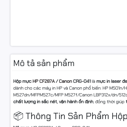
✨ Ưu
CF28
Mô tả sản phẩm
✔️ Bản
Hộp mực
HP CF287A
/
Canon
CRG-041
là
mực in laser đ
Mực tạo ch
dành cho các máy in HP và Canon phổ biến: HP M501
báo cáo và
M527dn/MFPM527c/MFP M527f/Canon LBP312x/dn/512dn
✔️ Hiệ
chất lượng in sắc nét, vận hành ổn định
, đồng thời giúp
📦 Thông Tin Sản Phẩm Hộ
Với năng 
trong văn 