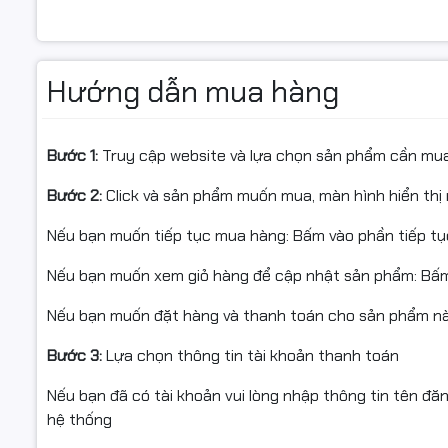
Với năng suất in khoảng
3.000 trang
, hộp mực đáp ứng 
nghiệp.
✔️ Tiết kiệm chi phí
Hướng dẫn mua hàng
So với một số dòng mực thông thường, hộp mực HP CF
được chất lượng in tốt.
Bước 1:
Truy cập website và lựa chọn sản phẩm cần mu
✔️ An toàn cho máy in
Bước 2:
Click và sản phẩm muốn mua, màn hình hiển thị 
Mực được sản xuất đúng tiêu chuẩn kỹ thuật, hạn chế lỗ
Nếu bạn muốn tiếp tục mua hàng: Bấm vào phần tiếp t
máy.
Nếu bạn muốn xem giỏ hàng để cập nhật sản phẩm: Bấm
Nếu bạn muốn đặt hàng và thanh toán cho sản phẩm này
Hancomputer
cung cấp
hộp mực HP CF287A / Canon C
Bước 3:
Lựa chọn thông tin tài khoản thanh toán
tín và hỗ trợ kỹ thuật tận tâm.
Nếu bạn đã có tài khoản vui lòng nhập thông tin tên đă
📞
Hotline: 0961 430 383
hệ thống
🚚 Giao hàng nhanh – Hỗ trợ toàn quốc
🔧 Tư vấn chọn mực đúng máy – đúng nhu cầu