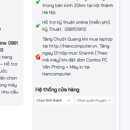
trong bán kính 20km tại nội thành
Hà Nội.
Hỗ trợ kỹ thuật online (miễn phí).:
n
Kỹ Thuật : 0981519112
HP và
Tặng Chuột Quang khi mua laptop
ine: 0961
tại http://Hancomputer.vn. Tặng
83
ngay 01 hộp mực Starink (Theo
o hàng
mã máy) khi đặt đơn Combo PC
– Hỗ trợ
Văn Phòng + Máy in tại
quốc
Hancomputer.
vấn chọn
úng máy
Hệ thống cửa hàng
 nhu cầu