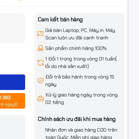
Cam kết bán hàng
iều ưu đãi
ãng / tương
Giá bán Laptop, PC, Máy in, Máy
 HP
Scan luôn ưu đãi cạnh tranh
Sản phẩm chính hãng 100%
hẩm mang
1 Đổi 1 trong trong vòng 01 tuần(
 in ấn
so
lỗi do nhà sản xuất)
Đổi trả bảo hành trong vòng 15
P
ngày
Xử lý giao hàng ngày trong vòng
0 383
02 tiếng
rợ ngay!!!
Chính sách ưu đãi khi mua hàng
Nhận đơn và giao hàng COD trên
toàn Quốc. Miễn phí giao hàng