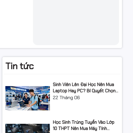
Tin tức
Sinh Viên Lên Đại Học Nên Mua
ợp đồng,
Laptop Hay PC? Bí Quyết Chọn
Máy Tính Đúng Nhu Cầu, Không
22
Tháng 06
Lãng Phí Tiền Của Bố Mẹ
liên tục
Học Sinh Trúng Tuyển Vào Lớp
10 THPT Nên Mua Máy Tính