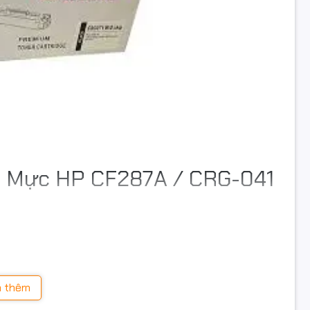
p Mực HP CF287A / CRG-041
p với tài liệu, hợp đồng, báo cáo và các văn bản quan
 thêm