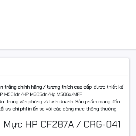
 Điểm Nổi Bật Của Hộp Mực HP
7A / CRG-041
 in sắc nét, rõ ràng
en trắng chính hãng / tương thích cao cấp
, được thiết kế
ữ in đậm, đều màu, độ tương phản cao, phù hợp với tài liệu, h
n/HP M501dn/HP M505dn/Hp M506x/MFP
 các văn bản quan trọng.
 trong văn phòng và kinh doanh. Sản phẩm mang đến
u suất in ổn định
tối ưu chi phí in ấn
so với các dòng mực thông thường.
p Mực HP CF287A / CRG-041
suất in khoảng
3.000 trang
, hộp mực đáp ứng tốt nhu cầu in ấn 
phòng và doanh nghiệp.