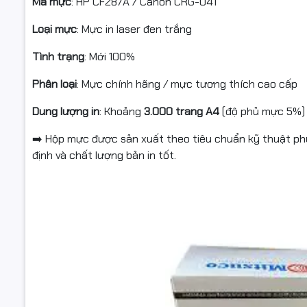
Mã mực
: HP CF287A / Canon CRG-041
✔️ Tiế
Loại mực
: Mực in laser đen trắng
So với mộ
Tình trạng
: Mới 100%
chi phí in 
Phân loại
: Mực chính hãng / mực tương thích cao cấp
✔️ An
Dung lượng in
: Khoảng
3.000 trang A4
(độ phủ mực 5%)
Mực được s
trống và l
➡️ Hộp mực được sản xuất theo tiêu chuẩn kỹ thuật phù 
định và chất lượng bản in tốt.
Hancompu
tương thíc
📞
Hotline
🚚 Giao h
🔧 Tư vấn