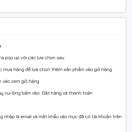
tốt nhu cầu in ấn liên tục trong văn phòng và doanh
287A / CRG-041 giúp
giảm chi phí in ấn
đáng kể mà vẫn giữ
a
ra pop up với các lựa chọn sau
i kẹt mực, giảm mài mòn trống và linh kiện bên trong
ục mua hàng để lựa chọn thêm sản phẩm vào giỏ hàng
 vào xem giỏ hàng
 vui lòng bấm vào: Đặt hàng và thanh toán
RG-041
chính hãng / chất tương thích tốt, bảo hành uy
ng nhập là email và mật khẩu vào mục đã có tài khoản trên