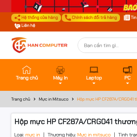
Hệ thống cửa hàng
Chính sách đổi trả hàng
Ti
Liên hệ
Trang chủ
Máy In
Laptop
PC
Trang chủ
Mực in Mitsuco
Hộp mực HP CF287A/CRG041 th
Hộp mực HP CF287A/CRG041 thương 
Loại:
mực in
Thương hiệu:
Mực in mitsuco
Tình trạ