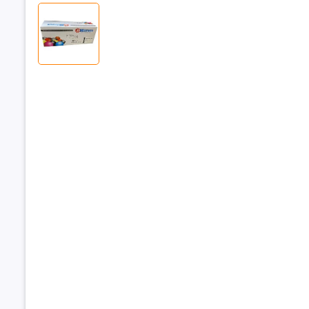
Phân loại
:
Dung lượng
➡️ Hộp mực
Canon, man