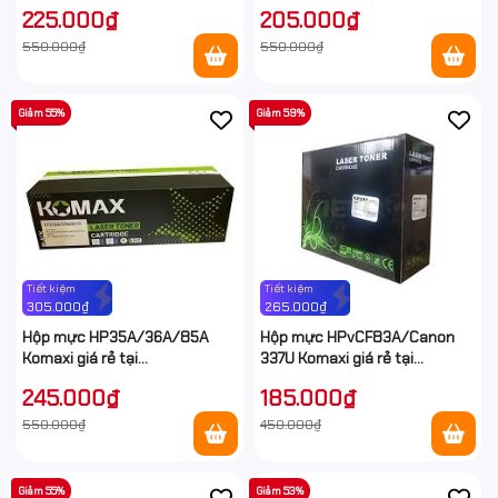
Hancomputer
P1566/M1536dnf MFP giá rẻ
225.000₫
205.000₫
550.000₫
550.000₫
Giảm 55%
Giảm 59%
Tiết kiệm
Tiết kiệm
305.000₫
265.000₫
Hộp mực HP35A/36A/85A
Hộp mực HPvCF83A/Canon
Komaxi giá rẻ tại
337U Komaxi giá rẻ tại
Hancomputer
Hancomputer
245.000₫
185.000₫
550.000₫
450.000₫
Giảm 55%
Giảm 53%