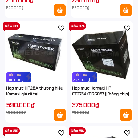
250.000₫
230.000₫
520.000₫
530.000₫
Giảm 61%
Giảm 50%
Tiết kiệm
Tiết kiệm
910.000₫
375.000₫
Hộp mực HP28A thương hiệu
Hộp mực Komaxi HP
Komaxi giá rẻ tại
CF276A/CRG057 (Không chip)
Hancomputer
giá rẻ tại Hancomputer
590.000₫
375.000₫
1.500.000₫
750.000₫
Giảm 45%
Giảm 55%