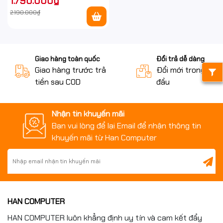
1.790.000₫
2.190.000₫
Giao hàng toàn quốc
Đổi trả dễ dàng
Giao hàng trước trả
Đổi mới trong 15 n
tiền sau COD
đầu
Nhận tin khuyến mãi
Bạn vui lòng để lại Email để nhận thông tin
khuyến mãi từ Han Computer
HAN COMPUTER
HAN COMPUTER luôn khẳng định uy tín và cam kết đẩy