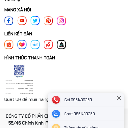
MẠNG XÃ HỘI
LIÊN KẾT SÀN
HÌNH THỨC THANH TOÁN
Quét QR để mua hàng nhanh chóng thanh toán công ty
Gọi 0961430383
Chat 0961430383
CÔNG TY CỔ PHẦN CNC-AI VIỆT NAM. Địa chỉ: Số 4, ngách
55/46 Chính Kinh, Phường Thanh Xuân, TP Hà Nội, Việt
Thông tin cửa hàng