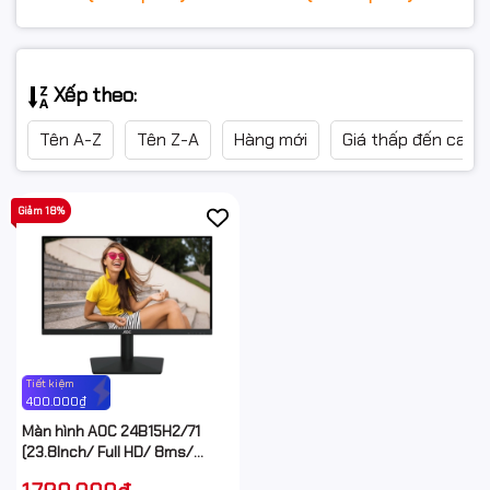
Xếp theo:
Tên A-Z
Tên Z-A
Hàng mới
Giá thấp đến cao
Giảm 18%
Tiết kiệm
400.000₫
Màn hình AOC 24B15H2/71
(23.8Inch/ Full HD/ 8ms/
100HZ/ 250cd/m2/ IPS)