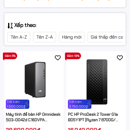
Xếp theo:
Tên A-Z
Tên Z-A
Hàng mới
Giá thấp đến cao
Giảm 5%
Giảm 18%
Tiết kiệm
Tiết kiệm
1.500.000₫
3.750.000₫
Máy tính để bàn HP Omnidesk
PC HP ProDesk 2 Tower G1a
S03-0042d C16DVPA
BD5Y1PT (Ryzen 7 8700G/
(i714700|16GB|512GB | WL/BT
16GB/ 512GB SSD/ WiFi + BT/