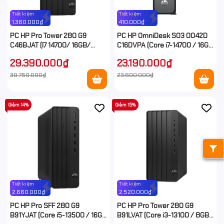
Tiết kiệm
Tiết kiệm
1.360.000₫
410.000₫
PC HP Pro Tower 280 G9
PC HP OmniDesk S03 0042D
C46BJAT (I7 14700/ 16GB/
C16DVPA (Core i7-14700 / 16GB
512GB SSD/ Wifi + BT/ Key/
RAM / 512GB SSD / Windows
29.390.000₫
23.190.000₫
Mouse/ Win11)
11)
30.750.000₫
23.600.000₫
Giảm 14%
Giảm 15%
Tiết kiệm
Tiết kiệm
2.660.000₫
2.520.000₫
PC HP Pro SFF 280 G9
PC HP Pro Tower 280 G9
B91YJAT (Core i5-13500 / 16GB
B91LVAT (Core i3-13100 / 8GB /