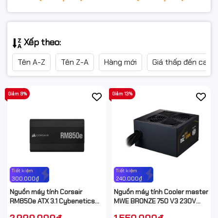
Xếp theo:
Tên A-Z
Tên Z-A
Hàng mới
Giá thấp đến cao
Giảm 9%
Giảm 13%
Tiết kiệm
Tiết kiệm
300.000₫
240.000₫
Nguồn máy tính Corsair
Nguồn máy tính Cooler master
RM850e ATX 3.1 Cybenetics
MWE BRONZE 750 V3 230V
Gold - Full Modul
A/EU CABLE 750W ATX 3.1