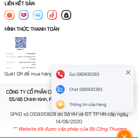
LIÊN KẾT SÀN
HÌNH THỨC THANH TOÁN
Quét QR để mua hàng nhanh chóng thanh toán công ty
Gọi 0961430383
Chat 0961430383
CÔNG TY CỔ PHẦN CNC-AI VIỆT NAM. Địa chỉ: Số 4, ngách
55/46 Chính Kinh, Phường Thanh Xuân, TP Hà Nội, Việt
Thông tin cửa hàng
Nam
GPKD số 0109310828 do Sở KH và ĐT TP HN cấp ngày
14/08/2020
*** Website đã đươc cấp phép của Bộ Công Thương