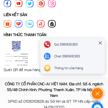
LIÊN KẾT SÀN
HÌNH THỨC THANH TOÁN
Gọi 0961430383
Chat 0961430383
Thông tin cửa hàng
Quét QR để mua hàng nhanh chóng thanh toán công ty
CÔNG TY CỔ PHẦN CNC-AI VIỆT NAM. Địa chỉ: Số 4, ngách
55/46 Chính Kinh, Phường Thanh Xuân, TP Hà Nội, Việt
Nam
GPKD số 0109310828 do Sở KH và ĐT TP HN cấp ngày
14/08/2020