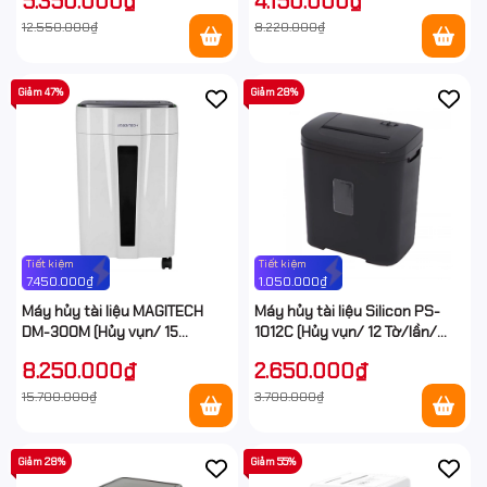
5.350.000₫
4.150.000₫
12.550.000₫
8.220.000₫
Giảm 47%
Giảm 28%
Tiết kiệm
Tiết kiệm
7.450.000₫
1.050.000₫
Máy hủy tài liệu MAGITECH
Máy hủy tài liệu Silicon PS-
DM-300M (Hủy vụn/ 15
1012C (Hủy vụn/ 12 Tờ/lần/
Tờ/lần/ A4/A5)
A4/A5)
8.250.000₫
2.650.000₫
15.700.000₫
3.700.000₫
Giảm 28%
Giảm 55%