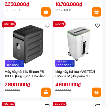
A4/A5)
A4/A5)
2.250.000₫
10.700.000₫
3.250.000₫
12.750.000₫
Giảm 30%
Giảm 17%
Tiết kiệm
Tiết kiệm
1.190.000₫
1.000.000₫
Máy hủy tài liệu Silicon PS-
Máy hủy tài liệu MAGITECH
1008C (Hủy vụn/ 8 Tờ/lần/
DM-220M (Hủy vụn/ 10
A4/A5)
Tờ/lần/ A4/A5)
2.800.000₫
4.800.000₫
3.990.000₫
5.800.000₫
Giảm 17%
Giảm 30%