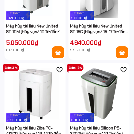
Tiết kiệm
Tiết kiệm
1.120.000₫
910.000₫
Máy hủy tài liệu New United
Máy hủy tài liệu New United
ST-10M (Hủy vụn/ 10 Tờ/lần/
ST-15C (Hủy vụn/ 15-17 Tờ/lần/
A4/A5)
A4/A5)
5.050.000₫
4.640.000₫
6.170.000₫
5.550.000₫
Giảm 31%
Giảm 16%
Tiết kiệm
Tiết kiệm
3.500.000₫
880.000₫
Máy hủy tài liệu Ziba PC-
Máy hủy tài liệu Silicon PS-
413CD (Hủy vụn/ 13-14 Tờ/lần/
2200M (Hủy vụn/ 10 Tờ/lần/