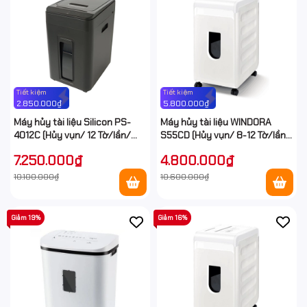
Tiết kiệm
Tiết kiệm
2.850.000₫
5.800.000₫
Máy hủy tài liệu Silicon PS-
Máy hủy tài liệu WINDORA
4012C (Hủy vụn/ 12 Tờ/lần/
S55CD (Hủy vụn/ 8-12 Tờ/lần/
A4/A5)
A4/A5)
7.250.000₫
4.800.000₫
10.100.000₫
10.600.000₫
Giảm 19%
Giảm 16%