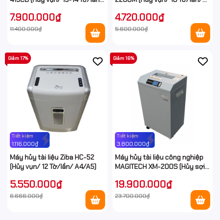
A4/A5)
A4/A5)
7.900.000₫
4.720.000₫
11.400.000₫
5.600.000₫
Giảm 17%
Giảm 16%
Tiết kiệm
Tiết kiệm
1.116.000₫
3.800.000₫
Máy hủy tài liệu Ziba HC-52
Máy hủy tài liệu công nghiệp
(Hủy vụn/ 12 Tờ/lần/ A4/A5)
MAGITECH XM-200S (Hủy sợi/
35 Tờ/lần/ A3/A4)
5.550.000₫
19.900.000₫
6.666.000₫
23.700.000₫