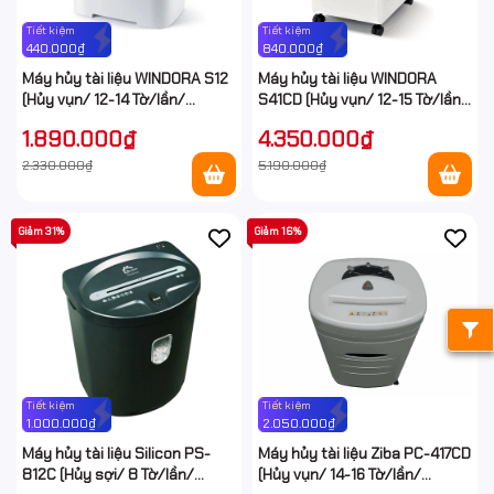
Tiết kiệm
Tiết kiệm
440.000₫
840.000₫
Máy hủy tài liệu WINDORA S12
Máy hủy tài liệu WINDORA
(Hủy vụn/ 12-14 Tờ/lần/
S41CD (Hủy vụn/ 12-15 Tờ/lần/
A4/A5)
A4/A5)
1.890.000₫
4.350.000₫
2.330.000₫
5.190.000₫
Giảm 31%
Giảm 16%
Tiết kiệm
Tiết kiệm
1.000.000₫
2.050.000₫
Máy hủy tài liệu Silicon PS-
Máy hủy tài liệu Ziba PC-417CD
812C (Hủy sợi/ 8 Tờ/lần/
(Hủy vụn/ 14-16 Tờ/lần/