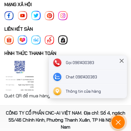
MẠNG XÃ HỘI
LIÊN KẾT SÀN
HÌNH THỨC THANH TOÁN
Gọi 0961430383
Chat 0961430383
Thông tin cửa hàng
Quét QR để mua hàng nhanh chóng thanh toán công ty
CÔNG TY CỔ PHẦN CNC-AI VIỆT NAM. Địa chỉ: Số 4, ngách
55/46 Chính Kinh, Phường Thanh Xuân, TP Hà Nội, Việt
Nam