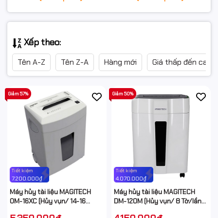
Xếp theo:
Tên A-Z
Tên Z-A
Hàng mới
Giá thấp đến cao
Giảm 57%
Giảm 50%
Tiết kiệm
Tiết kiệm
7.200.000₫
4.070.000₫
Máy hủy tài liệu MAGITECH
Máy hủy tài liệu MAGITECH
OM-16XC (Hủy vụn/ 14-16
DM-120M (Hủy vụn/ 8 Tờ/lần/
Tờ/lần/ A4/A5)
A4/A5)