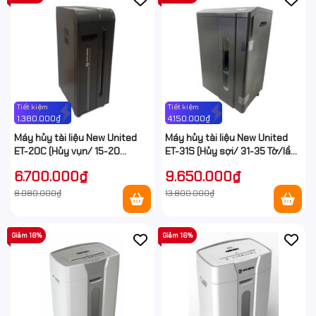
Tiết kiệm
Tiết kiệm
1.380.000₫
4.150.000₫
Máy hủy tài liệu New United
Máy hủy tài liệu New United
ET-20C (Hủy vụn/ 15-20
ET-31S (Hủy sợi/ 31-35 Tờ/lần/
Tờ/lần/ A4/A5)
A4/A5)
6.700.000₫
9.650.000₫
8.080.000₫
13.800.000₫
Giảm 18%
Giảm 16%