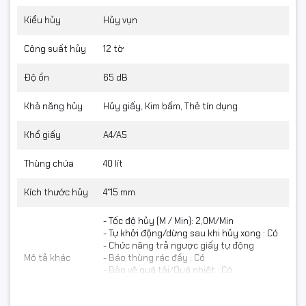
Kiểu hủy
Hủy vụn
Công suất hủy
12 tờ
Độ ồn
65 dB
Khả năng hủy
Hủy giấy, Kim bấm, Thẻ tín dụng
Khổ giấy
A4/A5
Thùng chứa
40 lít
Kích thước hủy
4*15 mm
- Tốc độ hủy (M / Min): 2,0M/Min
- Tự khởi động/dừng sau khi hủy xong : Có
- Chức năng trả ngược giấy tự động
Mô tả khác
- Báo thùng rác đầy : Có
- Bảo vệ quá tải/Quá nhiệt : Có
- Bánh xe di chuyển : Có
- Màn hình hiển thị : Led