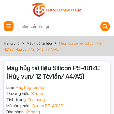
Thông số kỹ thuật
Đặt trước sản phẩm
Kiểu hủy
Hủy vụn
Công suất hủy
12 tờ
Trang chủ
Máy huỷ tài liệu
Máy hủy tài liệu Silicon PS-
4012C (Hủy vụn/ 12 Tờ/lần/ A4/A5)
Độ ồn
65 dB
Khả năng hủy
Hủy giấy, Kim bấm, Thẻ tín dụng
Máy hủy tài liệu Silicon PS-4012C
Khổ giấy
A4/A5
(Hủy vụn/ 12 Tờ/lần/ A4/A5)
Thùng chứa
40 lít
Loại:
Máy hủy tài liệu
Thương hiệu:
Silicon
Kích thước hủy
4*15 mm
Tình trạng:
Còn hàng
Mã sản phẩm:
Silicon PS-4012C
- Tốc độ hủy (M / Min): 2,0M/Min
- Tự khởi động/dừng sau khi hủy xong : Có
Bảo hành:
12thang