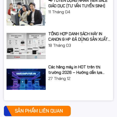
📢 TUYỂN DỤNG NHÂN VIÊN SALE
GIÁO DỤC (TƯ VẤN TUYỂN SINH)
11
Tháng 04
TỔNG HỢP DANH SÁCH MÁY IN
CANON & HP ĐÃ DỪNG SẢN XUẤT:
LỘ TRÌNH NÂNG CẤP 2026
18
Tháng 03
Các hãng máy in HOT trên thị
trường 2026 – Hướng dẫn lựa
chọn và so sánh chi tiết
27
Tháng 12
SẢN PHẨM LIÊN QUAN