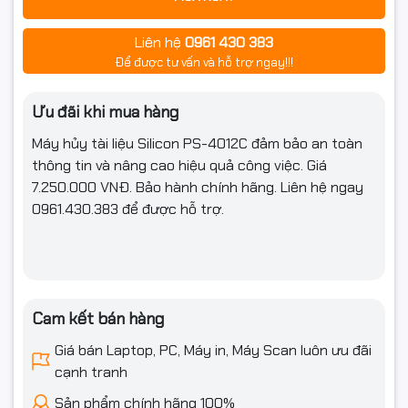
Liên hệ
0961 430 383
Để được tư vấn và hỗ trợ ngay!!!
Ưu đãi khi mua hàng
Máy hủy tài liệu Silicon PS-4012C
đảm bảo an toàn
thông tin và nâng cao hiệu quả công việc. Giá
7.25
0.000 VNĐ
. Bảo hành chính hãng. Liên hệ ngay
0961.430.383
để được hỗ trợ.
Cam kết bán hàng
Giá bán Laptop, PC, Máy in, Máy Scan luôn ưu đãi
cạnh tranh
Sản phẩm chính hãng 100%