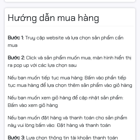
Thiết kế hiện đại, vận hành êm ái
Máy có thiết kế chắc chắn với kích thước
478 x 363 x
Hướng dẫn mua hàng
625 mm
, trọng lượng
17,1 kg
, phù hợp sử dụng trong môi
trường văn phòng. Độ ồn khoảng
65 dB
, đảm bảo hoạt
động ổn định mà không gây ảnh hưởng nhiều đến
Bước 1:
Truy cập website và lựa chọn sản phẩm cần
không gian làm việc.
mua
Bước 2:
Click và sản phẩm muốn mua, màn hình hiển thị
ra pop up với các lựa chọn sau
Mua máy hủy tài liệu chính hãng tại
Hancomputer.vn
Nếu bạn muốn tiếp tục mua hàng: Bấm vào phần tiếp
Khi mua tại
Hancomputer.vn
, bạn hoàn toàn yên tâm
tục mua hàng để lựa chọn thêm sản phẩm vào giỏ hàng
với:
Nếu bạn muốn xem giỏ hàng để cập nhật sản phẩm:
✔️ Hàng chính hãng – đầy đủ tem & bảo hành Việt Nam
Bấm vào xem giỏ hàng
✔️ Miễn phí giao hàng nội thành Hà Nội
Nếu bạn muốn đặt hàng và thanh toán cho sản phẩm
✔️ Hỗ trợ kỹ thuật trọn đời
này vui lòng bấm vào: Đặt hàng và thanh toán
✔️ Ship COD toàn quốc – nhận hàng kiểm tra mới thanh
toán
Bước 3:
Lựa chọn thông tin tài khoản thanh toán