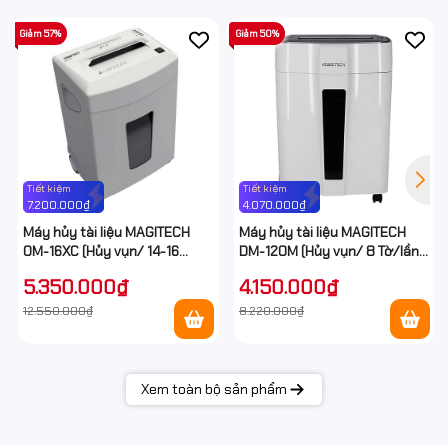
Giảm 57%
Giảm 50%
Tiết kiệm
Tiết kiệm
7.200.000₫
4.070.000₫
Máy hủy tài liệu MAGITECH
Máy hủy tài liệu MAGITECH
OM-16XC (Hủy vụn/ 14-16
DM-120M (Hủy vụn/ 8 Tờ/lần/
Tờ/lần/ A4/A5)
A4/A5)
5.350.000₫
4.150.000₫
12.550.000₫
8.220.000₫
Xem toàn bộ sản phẩm