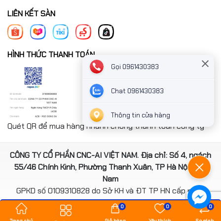
LIÊN KẾT SÀN
HÌNH THỨC THANH TOÁN
Gọi 0961430383
Chat 0961430383
Thông tin cửa hàng
Quét QR để mua hàng nhanh chóng thanh toán công ty
CÔNG TY CỔ PHẦN CNC-AI VIỆT NAM. Địa chỉ: Số 4, ngách
55/46 Chính Kinh, Phường Thanh Xuân, TP Hà Nội, Việt
Nam
GPKD số 0109310828 do Sở KH và ĐT TP HN cấp ngày
14/08/2020
0
0
0
*** Website đã đươc cấp phép của Bộ Công Thương
Trang chủ
Giỏ hàng
Yêu thích
So sánh