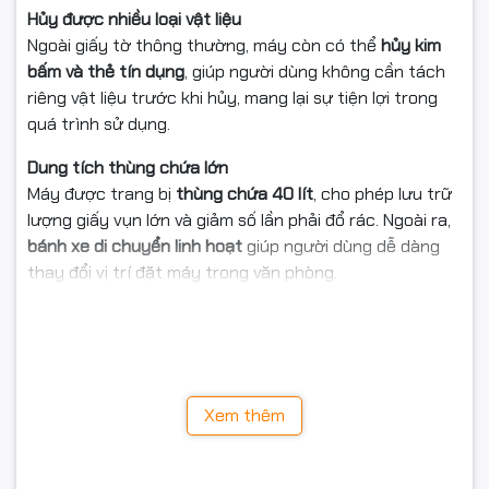
Hủy được nhiều loại vật liệu
Ngoài giấy tờ thông thường, máy còn có thể
hủy kim
bấm và thẻ tín dụng
, giúp người dùng không cần tách
riêng vật liệu trước khi hủy, mang lại sự tiện lợi trong
quá trình sử dụng.
Dung tích thùng chứa lớn
Máy được trang bị
thùng chứa 40 lít
, cho phép lưu trữ
lượng giấy vụn lớn và giảm số lần phải đổ rác. Ngoài ra,
bánh xe di chuyển linh hoạt
giúp người dùng dễ dàng
thay đổi vị trí đặt máy trong văn phòng.
Tính năng thông minh, an toàn
Silicon PS-4012C tích hợp nhiều tính năng tiện lợi như
tự khởi động và tự dừng khi hủy xong
,
chức năng trả
ngược giấy khi kẹt
,
cảnh báo thùng rác đầy
cùng
hệ
Xem thêm
thống bảo vệ quá tải và quá nhiệt
, giúp máy vận hành
ổn định và bền bỉ.