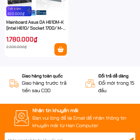
Tiết kiệm
420.000₫
Mainboard Asus DA H610M-K
(Intel H610/ Socket 1700/ M-
ATX/ 2 khe ram)
1.780.000₫
2.200.000₫
Giao hàng toàn quốc
Đổi trả dễ dàng
Giao hàng trước trả
Đổi mới trong 15 n
tiền sau COD
đầu
Nhận tin khuyến mãi
Bạn vui lòng để lại Email để nhận thông tin
khuyến mãi từ Han Computer