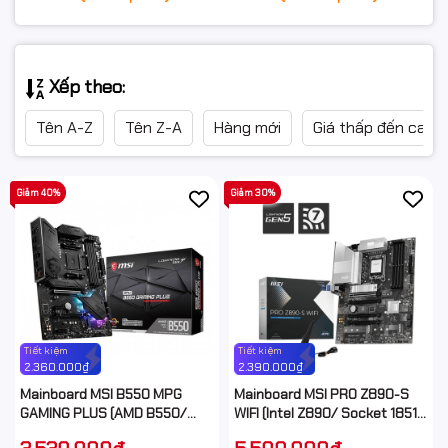
Xếp theo:
Tên A-Z
Tên Z-A
Hàng mới
Giá thấp đến cao
Giảm 40%
Giảm 30%
Tiết kiệm
Tiết kiệm
2.360.000₫
2.390.000₫
Mainboard MSI B550 MPG
Mainboard MSI PRO Z890-S
GAMING PLUS (AMD B550/
WIFI (Intel Z890/ Socket 1851/
Socket AM4/ 4 khe ram)
ATX/ 4 khe ram/ DDR5/ 2.5