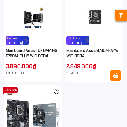
Tiết kiệm
Tiết kiệm
500.000₫
301.000₫
Mainboard Asus TUF GAMING
Mainboard Asus B760M-AYW
B760M-PLUS WIFI DDR4
WIFI DDR4
3.890.000₫
2.849.000₫
4.390.000₫
3.150.000₫
Giảm 19%