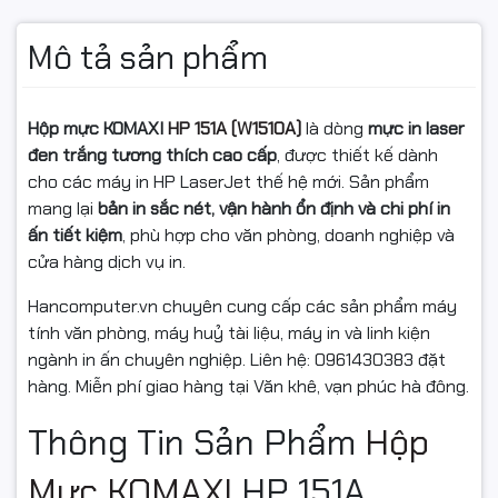
Mô tả sản phẩm
Hộp mực KOMAXI
HP 151A (W1510A)
là dòng
mực in laser
đen trắng tương thích cao cấp
, được thiết kế dành
cho các máy in HP LaserJet thế hệ mới. Sản phẩm
mang lại
bản in sắc nét, vận hành ổn định và chi phí in
ấn tiết kiệm
, phù hợp cho văn phòng, doanh nghiệp và
cửa hàng dịch vụ in.
Hancomputer.vn chuyên cung cấp các sản phẩm máy
tính văn phòng, máy huỷ tài liệu, máy in và linh kiện
ngành in ấn chuyên nghiệp. Liên hệ: 0961430383 đặt
hàng. Miễn phí giao hàng tại Văn khê, vạn phúc hà đông.
Thông Tin Sản Phẩm
Hộp
Mực KOMAXI
HP 151A