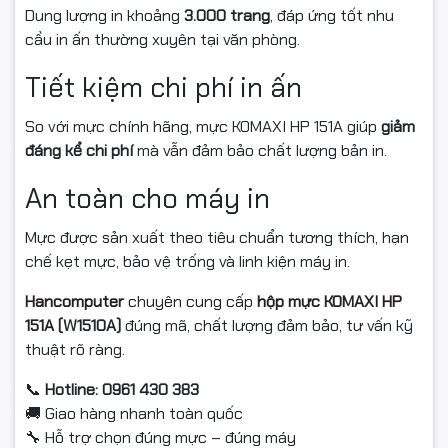
Dung lượng in khoảng
3.000 trang
, đáp ứng tốt nhu
cầu in ấn thường xuyên tại văn phòng.
Tiết kiệm chi phí in ấn
So với mực chính hãng, mực KOMAXI HP 151A giúp
giảm
đáng kể chi phí
mà vẫn đảm bảo chất lượng bản in.
An toàn cho máy in
Mực được sản xuất theo tiêu chuẩn tương thích, hạn
chế kẹt mực, bảo vệ trống và linh kiện máy in.
Hancomputer
chuyên cung cấp
hộp mực KOMAXI HP
151A
(W1510A)
đúng mã, chất lượng đảm bảo, tư vấn kỹ
thuật rõ ràng.
📞
Hotline: 0961 430 383
🚚 Giao hàng nhanh toàn quốc
🔧 Hỗ trợ chọn đúng mực – đúng máy