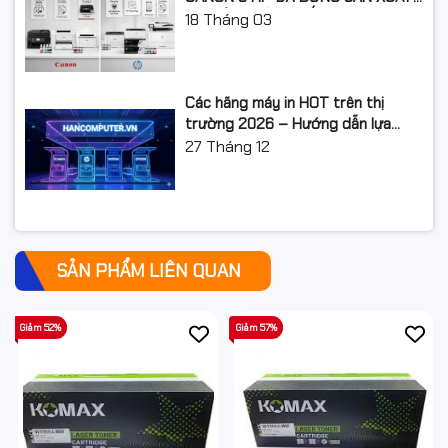
LỘ TRÌNH NÂNG CẤP 2026
18
Tháng 03
Các hãng máy in HOT trên thị
trường 2026 – Hướng dẫn lựa
chọn và so sánh chi tiết
27
Tháng 12
SẢN PHẨM LIÊN QUAN
Giảm 52%
Giảm 57%