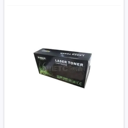
Xuất xứ :
Trung Quốc
Thương hiệu
: KOMAXI
Mã mực
: HP 151A / W1510A
Hộp mực Komaxi HP 151A (W1510A) - Có chip giá rẻ tại
Hancomputer
Loại mực
: Mực in laser đen trắng
370.000₫
Tình trạng
: Mới 100%
Đặt trước sản phẩm để nhận thêm nhiều ưu đãi bạn
Phân loại
: Mực tương thích
nhé
GỬI THÔNG TIN