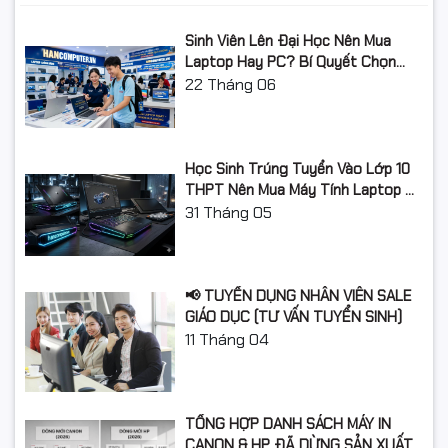
Sinh Viên Lên Đại Học Nên Mua
Laptop Hay PC? Bí Quyết Chọn
Máy Tính Đúng Nhu Cầu, Không
22
Tháng 06
Lãng Phí Tiền Của Bố Mẹ
Học Sinh Trúng Tuyển Vào Lớp 10
THPT Nên Mua Máy Tính Laptop Gì
Năm Học 2026 - 2027?
31
Tháng 05
📢 TUYỂN DỤNG NHÂN VIÊN SALE
GIÁO DỤC (TƯ VẤN TUYỂN SINH)
11
Tháng 04
TỔNG HỢP DANH SÁCH MÁY IN
CANON & HP ĐÃ DỪNG SẢN XUẤT: