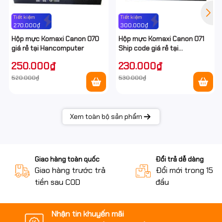
Tiết kiệm
Tiết kiệm
270.000₫
300.000₫
Hộp mực Komaxi Canon 070
Hộp mực Komaxi Canon 071
giá rẻ tại Hancomputer
Ship code giá rẻ tại
Hancomputer
250.000₫
230.000₫
520.000₫
530.000₫
Xem toàn bộ sản phẩm
Giao hàng toàn quốc
Đổi trả dễ dàng
Giao hàng trước trả
Đổi mới trong 15 n
tiền sau COD
đầu
Nhận tin khuyến mãi