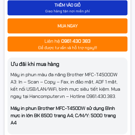
THÊM VÀO GIỎ
Giao hàng tận nơi miễn phí
MUA NGAY
Liên hệ
0961 430 383
Để được tư vấn và hỗ trợ ngay!!!
Ưu đãi khi mua hàng
Máy in phun màu đa năng Brother MFC-T4500DW
A3: In – Scan – Copy – Fax, in đảo mặt, ADF 1 mặt,
kết nối USB/LAN/WiFi, bình mực siêu tiết kiệm. Mua
ngay tại Hancomputer.vn – Hotline 0961.430.383.
Máy in phun Brother MFC-T450DW sử dụng Bình
mực in lớn BK 6500 trang A4; C/M/Y: 5000 trang
A4