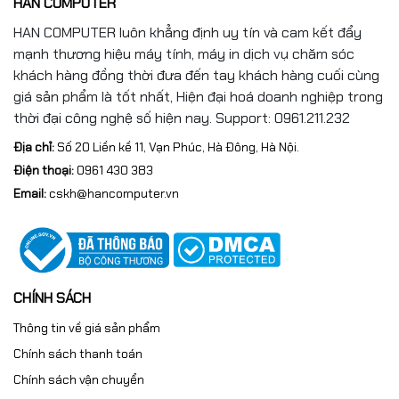
HAN COMPUTER
HAN COMPUTER luôn khẳng định uy tín và cam kết đẩy
Hancomputer cam kết:
mạnh thương hiệu máy tính, máy in dịch vụ chăm sóc
Hàng chính hãng 100%
khách hàng đồng thời đưa đến tay khách hàng cuối cùng
giá sản phẩm là tốt nhất, Hiện đại hoá doanh nghiệp trong
Giá cạnh tranh – hỗ trợ kỹ thuật tận tâm
thời đại công nghệ số hiện nay. Support: 0961.211.232
Bảo hành chính hãng
Địa chỉ:
Số 20 Liền kề 11, Vạn Phúc, Hà Đông, Hà Nội.
Điện thoại:
0961 430 383
Giao hàng toàn quốc
Email:
cskh@hancomputer.vn
📞
Hotline: 0961.430.383
🌐
Website: Hancomputer.vn
CHÍNH SÁCH
Thông tin về giá sản phẩm
Chính sách thanh toán
Chính sách vận chuyển