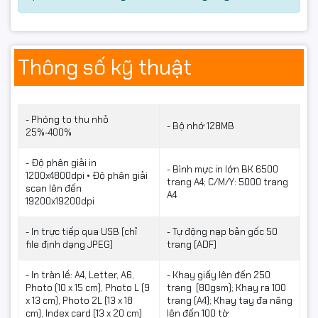
liệu thường xuyên.
🎯
In đảo mặt tự động –
Thông số kỹ thuật
Tiết kiệm giấy gấp đôi
MFC-T4500DW hỗ trợ
in 2 mặt tự động
, giúp:
- Phóng to thu nhỏ
- Bộ nhớ 128MB
25%-400%
Giảm chi phí giấy
- Độ phân giải in
Tối ưu thời gian in
- Bình mực in lớn BK 6500
1200x4800dpi • Độ phân giải
trang A4; C/M/Y: 5000 trang
scan lên đến
Dễ dàng tạo tài liệu chuyên nghiệp như catalog, báo
A4
19200x19200dpi
cáo
- In trực tiếp qua USB (chỉ
- Tự động nạp bản gốc 50
🎯
Bình mực siêu tiết kiệm
file định dạng JPEG)
trang (ADF)
– Dung lượng lớn, chi phí
- In tràn lề: A4, Letter, A6,
- Khay giấy lên đến 250
Photo (10 x 15 cm), Photo L (9
trang (80gsm); Khay ra 100
x 13 cm), Photo 2L (13 x 18
trang (A4); Khay tay đa năng
thấp
cm), Index card (13 x 20 cm)
lên đến 100 tờ