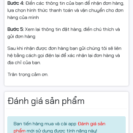
Bước 4:
Điền các thông tin của bạn để nhận đơn hàng,
lựa chọn hình thức thanh toán và vận chuyển cho đơn
hàng của mình
Bước 5:
Xem lại thông tin đặt hàng, điền chú thích và
gửi đơn hàng
Sau khi nhận được đơn hàng bạn gửi chúng tôi sẽ liên
hệ bằng cách gọi điện lại để xác nhận lại đơn hàng và
địa chỉ của bạn.
Trân trọng cảm ơn.
🎯
Khay nạp tài liệu ADF –
Đánh giá sản phẩm
Tăng tốc scan & copy
Máy được trang bị
ADF 1 mặt
, giúp scan hoặc copy
Bạn tiến hàng mua và cài app
Đánh giá sản
nhiều trang liên tục, tiết kiệm tối đa thời gian cho nhân
phẩm
mới sử dụng được tính năng này!
viên văn phòng. Phù hợp với môi trường cần xử lý tài