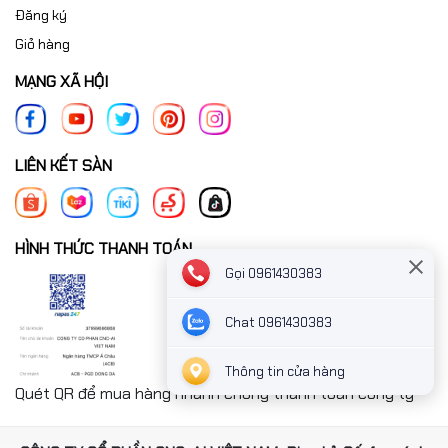
Đăng ký
Giỏ hàng
MẠNG XÃ HỘI
LIÊN KẾT SÀN
HÌNH THỨC THANH TOÁN
Gọi 0961430383
Chat 0961430383
Thông tin cửa hàng
Quét QR để mua hàng nhanh chóng thanh toán công ty