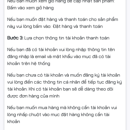
🎯
Tích hợp 4 trong 1 – In,
Nếu bạn muốn xem giỏ hàng để cập nhật sản phẩm:
Bấm vào xem giỏ hàng
Scan, Copy, Fax
Nếu bạn muốn đặt hàng và thanh toán cho sản phẩm
này vui lòng bấm vào: Đặt hàng và thanh toán
Máy in Brother MFC-T4500DW giúp tối ưu không gian
và chi phí khi trang bị đầy đủ tính năng đa năng:
Bước 3:
Lựa chọn thông tin tài khoản thanh toán
✔ In tài liệu
Nếu bạn đã có tài khoản vui lòng nhập thông tin tên
đăng nhập là email và mật khẩu vào mục đã có tài
✔ Scan tài liệu (có ADF 1 mặt)
khoản trên hệ thống
✔ Sao chụp nhanh chóng
✔ Fax chuyên nghiệp cho doanh nghiệp
Nếu bạn chưa có tài khoản và muốn đăng ký tài khoản
vui lòng điền các thông tin cá nhân để tiếp tục đăng ký
tài khoản. Khi có tài khoản bạn sẽ dễ dàng theo dõi
được đơn hàng của mình
Nếu bạn muốn mua hàng mà không cần tài khoản vui
lòng nhấp chuột vào mục đặt hàng không cần tài
khoản