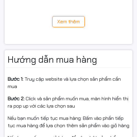
🎯
In màu khổ A3 sắc nét –
Đáp ứng mọi nhu cầu
Xem thêm
chuyên nghiệp
Brother MFC-T4500DW hỗ trợ in màu
khổ A3
, giúp thể
hiện hình ảnh, bảng biểu, bản vẽ kỹ thuật, poster, báo
Hướng dẫn mua hàng
cáo và tài liệu thiết kế một cách rõ ràng, nổi bật.
Chất lượng in vượt trội mang lại màu sắc chân thực,
sắc nét, phù hợp cho:
Bước 1:
Truy cập website và lựa chọn sản phẩm cần
mua
Văn phòng công ty
Bước 2:
Click và sản phẩm muốn mua, màn hình hiển thị
Trung tâm marketing – thiết kế
ra pop up với các lựa chọn sau
Cửa hàng dịch vụ in ấn
Nếu bạn muốn tiếp tục mua hàng: Bấm vào phần tiếp
Trường học, đơn vị đào tạo
tục mua hàng để lựa chọn thêm sản phẩm vào giỏ hàng