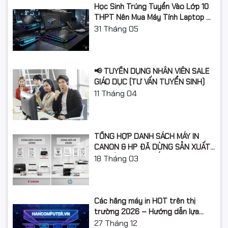
Học Sinh Trúng Tuyển Vào Lớp 10
LAN
– dùng cho hệ thống văn phòng nhiều người
THPT Nên Mua Máy Tính Laptop Gì
Năm Học 2026 - 2027?
31
Tháng 05
WiFi
– in không dây từ laptop, smartphone, tablet
Hỗ trợ
in qua mạng
,
in từ thiết bị di động
, cực kỳ tiện lợi
📢 TUYỂN DỤNG NHÂN VIÊN SALE
🎯
Thiết kế bền bỉ – Hoạt
GIÁO DỤC (TƯ VẤN TUYỂN SINH)
11
Tháng 04
động ổn định trong môi
trường doanh nghiệp
TỔNG HỢP DANH SÁCH MÁY IN
CANON & HP ĐÃ DỪNG SẢN XUẤT:
Brother MFC-T4500DW có thiết kế mạnh mẽ, phù hợp
LỘ TRÌNH NÂNG CẤP 2026
18
Tháng 03
với nhu cầu:
In ấn số lượng lớn
Các hãng máy in HOT trên thị
Tải công việc cao
trường 2026 – Hướng dẫn lựa
chọn và so sánh chi tiết
27
Tháng 12
Hoạt động liên tục trong văn phòng