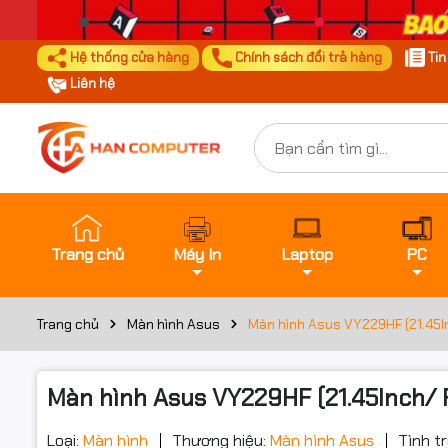
Hệ thống cửa hàng
Chính sách đổi trả hàng
Ti
Liên hệ
Trang chủ
Máy In
Laptop
PC
Trang chủ
Màn hình Asus
Màn hình Asus VY229HF (21.45I
Màn hình Asus VY229HF (21.45Inch/ 
Loại:
Màn hình
Thương hiệu:
Màn hình Asus
Tình t