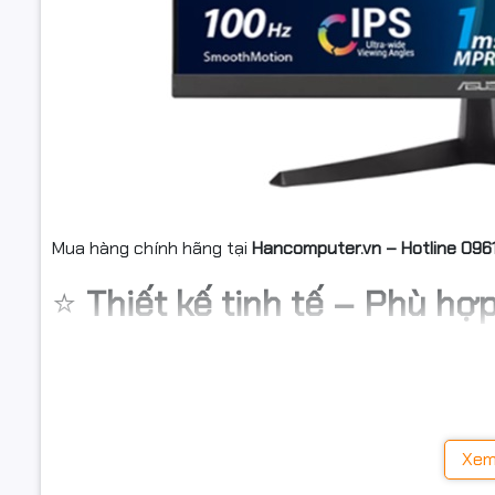
Mua hàng chính hãng tại
Hancomputer.vn – Hotline 096
⭐
Thiết kế tinh tế – Phù hợ
Màn hình
Asus VY229HF
sở hữu thiết kế tối giản, tinh t
và dễ dàng thiết lập đa màn hình. Chân đế chắc chắn, h
việc, bàn học hoặc các không gian văn phòng chuyên ng
Xem