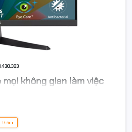
1.430.383
p mọi không gian làm việc
ế với viền mỏng ba cạnh giúp mở rộng không gian hiển thị
ạn chế rung lắc, màu sắc hiện đại phù hợp với bàn làm
hiệp.
 thêm