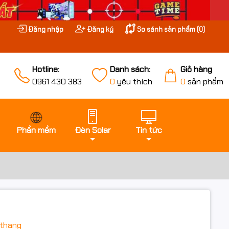
Đăng nhập
Đăng ký
So sánh sản phẩm (
0
)
Hotline:
Danh sách:
Giỏ hàng
0961 430 383
0
yêu thích
0
sản phẩm
Phần mềm
Đèn Solar
Tin tức
thang