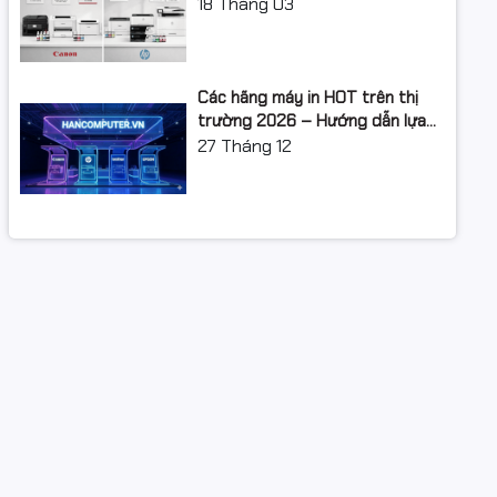
XUẤT: LỘ TRÌNH NÂNG CẤP 2026
18
Tháng 03
Các hãng máy in HOT trên thị
trường 2026 – Hướng dẫn lựa
chọn và so sánh chi tiết
27
Tháng 12