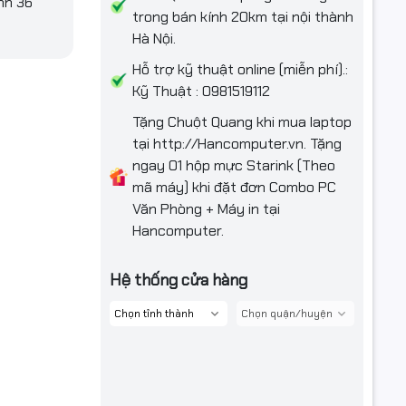
nh 36
trong bán kính 20km tại nội thành
Hà Nội.
Hỗ trợ kỹ thuật online (miễn phí).:
Kỹ Thuật : 0981519112
Tặng Chuột Quang khi mua laptop
tại http://Hancomputer.vn. Tặng
ngay 01 hộp mực Starink (Theo
mã máy) khi đặt đơn Combo PC
Văn Phòng + Máy in tại
Hancomputer.
xem thực
FreeSync™,
Hệ thống cửa hàng
ắc nghỉ
uẩn