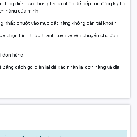
i lòng điền các thông tin cá nhân để tiếp tục đăng ký tài
đơn hàng của mình
 năng tái tạo màu sắc đồng đều và trung thực.
ng nhấp chuột vào mục đặt hàng không cần tài khoản
Y229HF:
lựa chọn hình thức thanh toán và vận chuyển cho đơn
ửi đơn hàng
 bằng cách gọi điện lại để xác nhận lại đơn hàng và địa
nhiều điều kiện ánh sáng khác nhau – rất phù hợp làm việc