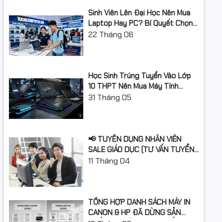
theo
Sinh Viên Lên Đại Học Nên Mua
Laptop Hay PC? Bí Quyết Chọn
Thông tin khác
Máy Tính Đúng Nhu Cầu, Không
22
Tháng 06
Lãng Phí Tiền Của Bố Mẹ
Màn hình ASUS VY229HF Eye Care – 22
inch (màn hình xem thực 21.5 inch) FHD
(1920 x 1080), IPS, 75Hz, IPS, 1ms (MPRT),
Tính năng
FreeSync™, công nghệ Eye Care Plus,
Học Sinh Trúng Tuyển Vào Lớp
khác
tăng sắc thái màu sắc, lời nhắc nghỉ
10 THPT Nên Mua Máy Tính
ngơi, bộ lọc ánh sáng xanh, Flicker Free,
Laptop Gì Năm Học 2026 -
31
Tháng 05
xử lý kháng khuẩn
2027?
Xuất xứ
Chính hãng
📢 TUYỂN DỤNG NHÂN VIÊN
SALE GIÁO DỤC (TƯ VẤN TUYỂN
SINH)
11
Tháng 04
TỔNG HỢP DANH SÁCH MÁY IN
CANON & HP ĐÃ DỪNG SẢN