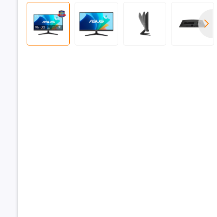
Góc nhìn
Kết nối
Loa tích h
Cổng giao 
Phụ kiện 
Thông tin
Tính năng
Xuất xứ