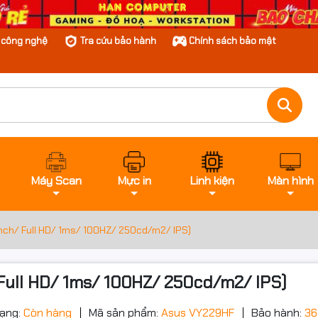
n công nghệ
Tra cứu bảo hành
Chính sách bảo mật
Máy Scan
Mực in
Linh kiện
Màn hình
nch/ Full HD/ 1ms/ 100HZ/ 250cd/m2/ IPS)
Full HD/ 1ms/ 100HZ/ 250cd/m2/ IPS)
rạng:
Còn hàng
Mã sản phẩm:
Asus VY229HF
Bảo hành:
36