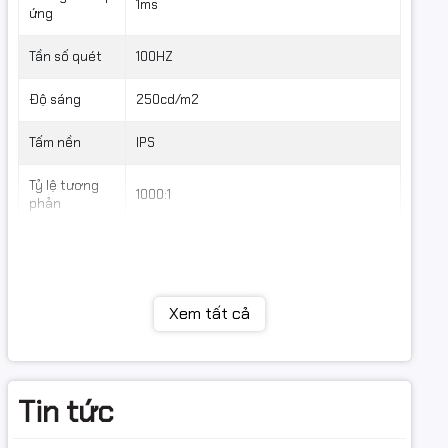
1ms
ứng
Tần số quét
100HZ
Độ sáng
250cd/m2
Tấm nền
IPS
Tỷ lệ tương
1000:1
phản
Góc nhìn
178°(H)/178°(V)
Kết nối
Xem tất cả
Loa tích hợp
Không
Cổng giao
HDMI(v1.4) x 1
tiếp
VGA x 1
Tin tức
Phụ kiện kèm
HDMI cable