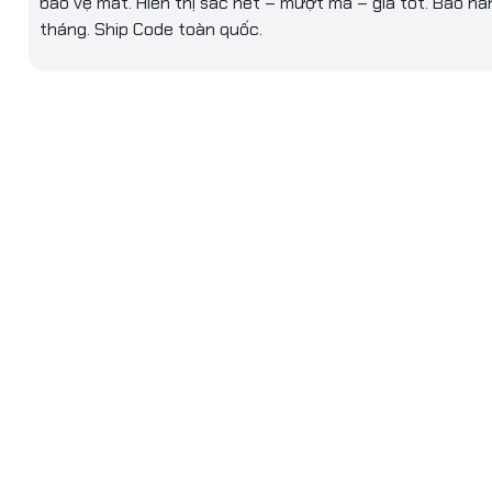
bảo vệ mắt. Hiển thị sắc nét – mượt mà – giá tốt. Bảo hà
178°(H)/178°(V)
tháng. Ship Code toàn quốc.
ợp
Không
HDMI(v1.4) x 1
tiếp
VGA x 1
kèm theo
HDMI cable
 khác
Màn hình ASUS VY229HF Eye Care – 22 inch (màn hình 
21.5 inch) FHD (1920 x 1080), IPS, 75Hz, IPS, 1ms (MPRT), 
 khác
công nghệ Eye Care Plus, tăng sắc thái màu sắc, lời nh
ngơi, bộ lọc ánh sáng xanh, Flicker Free, xử lý kháng kh
Chính hãng