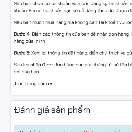
Nếu bạn chưa có tài khoản và muốn đăng ký tài khoản vu
khoản. Khi có tài khoản bạn sẽ dễ dàng theo dõi được 
Asus trang bị cho VY229HF tấm nền
IPS
cao cấp cho khả
Nếu bạn muốn mua hàng mà không cần tài khoản vui lò
📌
Ưu điểm tấm nền IPS trên V
Bước 4:
Điền các thông tin của bạn để nhận đơn hàng, 
Góc nhìn rộng 178°/178°
hàng của mình
Màu sắc ổn định, không bị lệch màu khi nhìn nghiêng
Bước 5:
Xem lại thông tin đặt hàng, điền chú thích và g
Độ sáng 250 cd/m2 và tỷ lệ tương phản 1000:1
Sau khi nhận được đơn hàng bạn gửi chúng tôi sẽ liên hệ
chỉ của bạn.
Điều này giúp màn hình hiển thị rõ ràng, sắc nét trong 
văn phòng, xem phim và thiết kế cơ bản.
Trân trọng cảm ơn.
Đánh giá sản phẩm