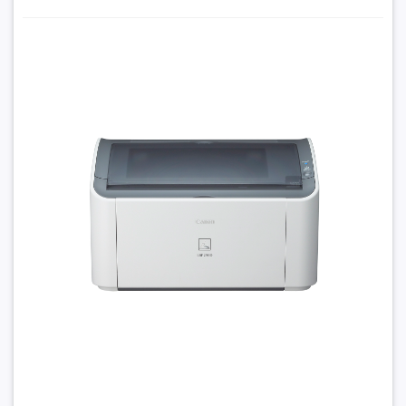
Máy in Laser đen trắng Canon LBP 2900 (In, A4, A5,
USB) NK
9.050.000₫
Đặt trước sản phẩm để nhận thêm nhiều ưu đãi bạn
nhé
GỬI THÔNG TIN