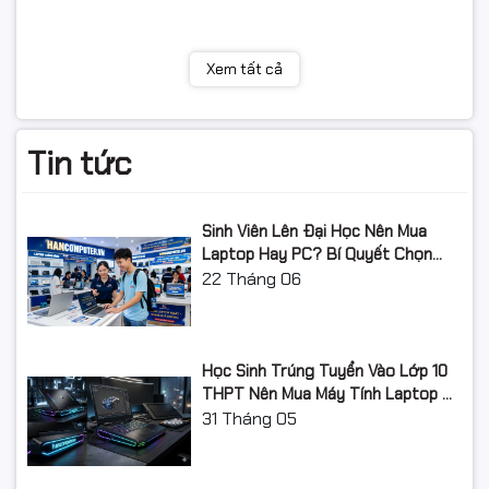
Xem tất cả
Tin tức
Sinh Viên Lên Đại Học Nên Mua
Laptop Hay PC? Bí Quyết Chọn
Máy Tính Đúng Nhu Cầu, Không
22
Tháng 06
Lãng Phí Tiền Của Bố Mẹ
Học Sinh Trúng Tuyển Vào Lớp 10
THPT Nên Mua Máy Tính Laptop Gì
Năm Học 2026 - 2027?
31
Tháng 05