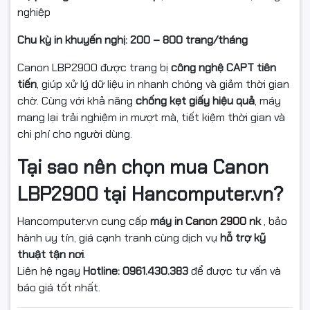
nghiệp
Chu kỳ in khuyến nghị:
200 – 800 trang/tháng
Canon LBP2900 được trang bị
công nghệ CAPT tiên
tiến
, giúp xử lý dữ liệu in nhanh chóng và giảm thời gian
chờ. Cùng với khả năng
chống kẹt giấy hiệu quả
, máy
mang lại trải nghiệm in mượt mà, tiết kiệm thời gian và
chi phí cho người dùng.
Tại sao nên chọn mua Canon
LBP2900 tại Hancomputer.vn?
Hancomputer.vn cung cấp
máy in
Canon 2900 nk
, bảo
hành uy tín, giá cạnh tranh cùng dịch vụ
hỗ trợ kỹ
thuật tận nơi
.
Liên hệ ngay
Hotline: 0961.430.383
để được tư vấn và
báo giá tốt nhất.