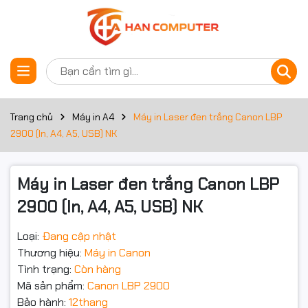
Thông số kỹ thuật
Đặt trước sản phẩm
Tốc độ in
12trang/phút (A4)
Công nghệ cải tiến độ mịn:
Trang chủ
Máy in A4
Máy in Laser đen trắng Canon LBP
Độ phân giải thực 600 x 600 dpi
2900 (In, A4, A5, USB) NK
Độ phân giải
(2400 x 600 dpi tương đương với công
nghệ lọc hình ảnh tự động AIR)
Máy in Laser đen trắng Canon LBP
Khổ giấy
A4, A5, B5
2900 (In, A4, A5, USB) NK
Bộ nhớ
2Mb
Loại:
Đang cập nhật
Trọng Lượng
5,7 Kg
Thương hiệu:
Máy in Canon
Tình trạng:
Còn hàng
Khay giây vào ra
Vào 150 tờ ra 100 tờ
Mã sản phẩm:
Canon LBP 2900
Cổng kết nối
USB 2.0
Bảo hành:
12thang