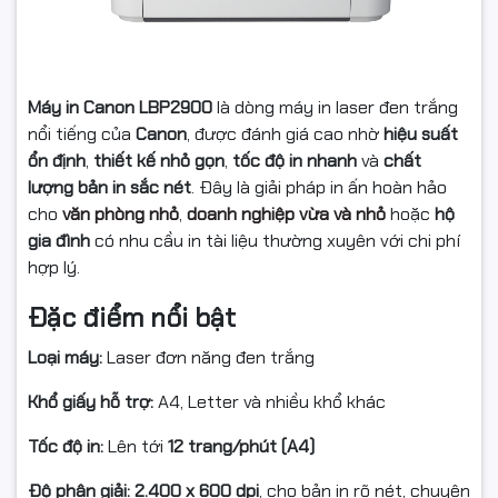
Máy in Canon LBP2900
là dòng máy in laser đen trắng
nổi tiếng của
Canon
, được đánh giá cao nhờ
hiệu suất
ổn định
,
thiết kế nhỏ gọn
,
tốc độ in nhanh
và
chất
lượng bản in sắc nét
. Đây là giải pháp in ấn hoàn hảo
cho
văn phòng nhỏ
,
doanh nghiệp vừa và nhỏ
hoặc
hộ
gia đình
có nhu cầu in tài liệu thường xuyên với chi phí
hợp lý.
Đặc điểm nổi bật
Loại máy:
Laser đơn năng đen trắng
Khổ giấy hỗ trợ:
A4, Letter và nhiều khổ khác
Tốc độ in:
Lên tới
12 trang/phút (A4)
Độ phân giải:
2.400 x 600 dpi
, cho bản in rõ nét, chuyên