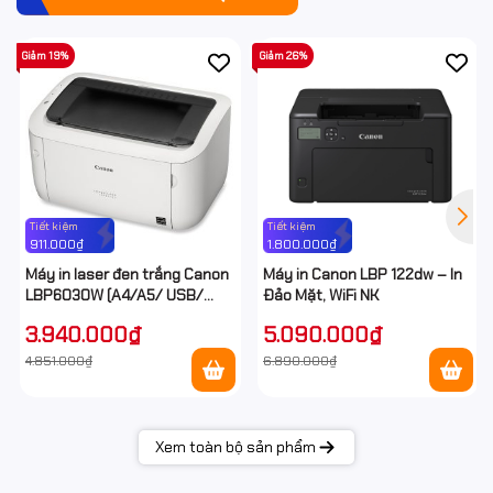
Giảm 19%
Giảm 26%
Tiết kiệm
Tiết kiệm
911.000₫
1.800.000₫
Máy in laser đen trắng Canon
Máy in Canon LBP 122dw – In
LBP6030W (A4/A5/ USB/
Đảo Mặt, WiFi NK
WIFI)
3.940.000₫
5.090.000₫
4.851.000₫
6.890.000₫
Xem toàn bộ sản phẩm