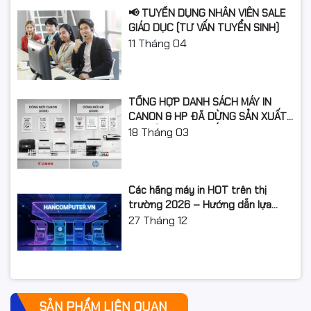
📢 TUYỂN DỤNG NHÂN VIÊN SALE
GIÁO DỤC (TƯ VẤN TUYỂN SINH)
11
Tháng 04
TỔNG HỢP DANH SÁCH MÁY IN
CANON & HP ĐÃ DỪNG SẢN XUẤT:
LỘ TRÌNH NÂNG CẤP 2026
18
Tháng 03
Các hãng máy in HOT trên thị
trường 2026 – Hướng dẫn lựa
chọn và so sánh chi tiết
27
Tháng 12
SẢN PHẨM LIÊN QUAN