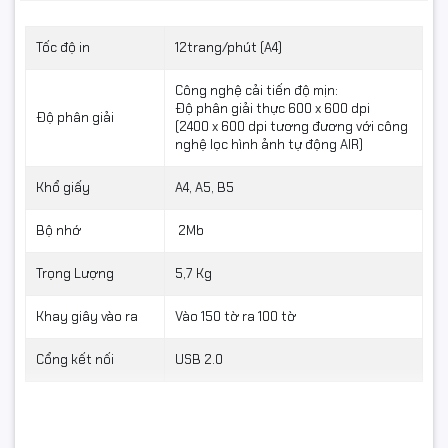
Tốc độ in
12trang/phút (A4)
Công nghệ cải tiến độ mịn:
Độ phân giải thực 600 x 600 dpi
Độ phân giải
(2400 x 600 dpi tương đương với công
nghệ lọc hình ảnh tự động AIR)
Khổ giấy
A4, A5, B5
Bộ nhớ
2Mb
Trọng Lượng
5,7 Kg
Khay giây vào ra
Vào 150 tờ ra 100 tờ
Cổng kết nối
USB 2.0