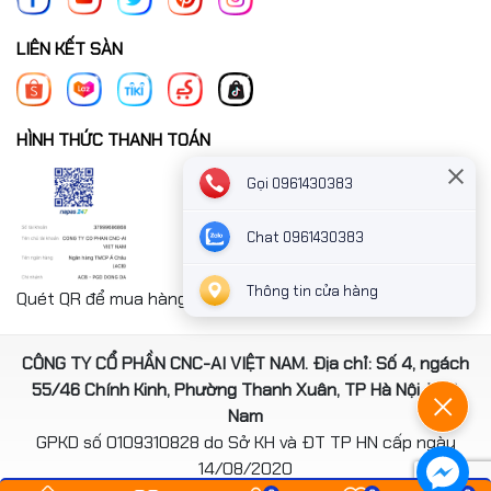
LIÊN KẾT SÀN
HÌNH THỨC THANH TOÁN
Gọi 0961430383
Chat 0961430383
Thông tin cửa hàng
Quét QR để mua hàng nhanh chóng thanh toán công ty
CÔNG TY CỔ PHẦN CNC-AI VIỆT NAM. Địa chỉ: Số 4, ngách
55/46 Chính Kinh, Phường Thanh Xuân, TP Hà Nội, Việt
Nam
GPKD số 0109310828 do Sở KH và ĐT TP HN cấp ngày
14/08/2020