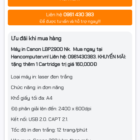
Liên hệ
0961 430 383
Để được tư vấn và hỗ trợ ngay!!!
Ưu đãi khi mua hàng
Máy in Canon LBP2900 Nk. Mua ngay tại
Hancomputer.vn! Liên hệ: 0961430383.
KHUYẾN MÃI:
tặng thêm 1 Cartridge trị giá 160,000Đ
Loại máy in: laser đen trắng
Chức năng: in đơn năng
Khổ giấy tối đa: A4
Độ phân giải lên đến: 2400 x 600dpi
Kết nối: USB 2.0. CAPT 2.1.
Tốc độ in đen trắng: 12 trang/phút