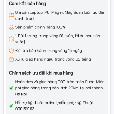
Cam kết bán hàng
bất kỳ không gian nào, từ văn phòng đến gia đình.
Giá bán Laptop, PC, Máy in, Máy Scan luôn ưu đãi
Tốc Độ In Nhanh Chóng
cạnh tranh
Máy in này cho tốc độ in lên đến
18 trang/phút
, với trang in
Sản phẩm chính hãng 100%
đầu tiên chỉ mất khoảng
7.8 giây
. Điều này giúp bạn hoàn
1 Đổi 1 trong trong vòng 01 tuần( lỗi do nhà sản
thành nhiệm vụ công việc một cách hiệu quả và tiết kiệm
xuất)
thời gian.
Đổi trả bảo hành trong vòng 15 ngày
Chất Lượng In Ấn Tuyệt Vời
Xử lý giao hàng ngày trong vòng 02 tiếng
Độ phân giải
600x600dpi
đảm bảo cho bản in của bạn luôn rõ
Chính sách ưu đãi khi mua hàng
nét và chuyên nghiệp. Những thiết kế ưu việt của máy giúp
hạn chế tình trạng kẹt giấy, tiết kiệm chi phí và thời gian sử
Nhận đơn và giao hàng COD trên toàn Quốc. Miễn
dụng.
phí giao hàng trong bán kính 20km tại nội thành
Hà Nội.
Kết Nối Đơn Giản & Linh Hoạt
Hỗ trợ kỹ thuật online (miễn phí).: Kỹ Thuật :
Máy in trang bị cổng USB 2.0 giúp dễ dàng kết nối với máy
0981519112
tính. Ngoài ra, tính năng in không dây thông qua Wifi cho