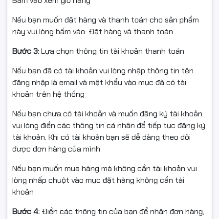
Bấm vào xem giỏ hàng
C)
Nếu bạn muốn đặt hàng và thanh toán cho sản phẩm
Khoảng 5.0 kg (chưa bao gồm
này vui lòng bấm vào: Đặt hàng và thanh toán
Trọng lượng
hộp mực)
Bước 3:
Lựa chọn thông tin tài khoản thanh toán
Máy in laser đen trắng Canon LBP6030W
là sự lựa chọn
hàng đầu cho các nhu cầu in ấn với thiết kế gọn nhẹ và
Nếu bạn đã có tài khoản vui lòng nhập thông tin tên
nhiều tính năng tiện ích cho văn phòng nhỏ hoặc cá
đăng nhập là email và mật khẩu vào mục đã có tài
nhân.
khoản trên hệ thống
Thiết Kế Gọn Gàng & Tiện Dụng
Nếu bạn chưa có tài khoản và muốn đăng ký tài khoản
vui lòng điền các thông tin cá nhân để tiếp tục đăng ký
Với kích thước chỉ
36.5 x 25 x 19 cm
, máy in Canon
tài khoản. Khi có tài khoản bạn sẽ dễ dàng theo dõi
LBP6030W rất nhỏ gọn, dễ dàng lắp đặt và sử dụng
được đơn hàng của mình
trong bất kỳ không gian nào, từ văn phòng đến gia
đình.
Nếu bạn muốn mua hàng mà không cần tài khoản vui
lòng nhấp chuột vào mục đặt hàng không cần tài
Tốc Độ In Nhanh Chóng
khoản
Máy in này cho tốc độ in lên đến
18 trang/phút
, với
Bước 4:
Điền các thông tin của bạn để nhận đơn hàng,