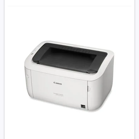
Máy in laser đen trắng Canon LBP6030W (A4/A5/ USB/
WIFI)
9.050.000₫
Đặt trước sản phẩm để nhận thêm nhiều ưu đãi bạn
nhé
Đặc điểm nổi bật:
Máy in laser đen trắng
Canon LBP6030W
mang lại sự tiện lợi
và hiệu suất in ấn vượt trội cho văn phòng của bạn.
Chức năng in đơn giản:
Chỉ cần chọn và in với hiệu suất ổn
định.
GỬI THÔNG TIN
Khổ giấy linh hoạt:
Hỗ trợ A4 và A5, đáp ứng nhu cầu in ấn đa
dạng.