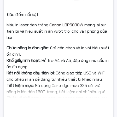
Đặc điểm nổi bật:
In laser trắng đen
Loại máy in
Máy in laser đen trắng
Canon LBP6030W
mang lại sự
Khổ giấy tối đa
A4
tiện lợi và hiệu suất in ấn vượt trội cho văn phòng của
bạn.
Tốc độ in
18 trang/phút (khổ A4)
Chức năng in đơn giản:
Chỉ cần chọn và in với hiệu suất
ổn định.
Thời gian in trang đầu
Khoảng 7.8 giây
Khổ giấy linh hoạt:
Hỗ trợ A4 và A5, đáp ứng nhu cầu in
ấn đa dạng.
600 x 600 dpi (chất lượng in
Độ phân giải in
Kết nối không dây tiện lợi:
Cổng giao tiếp USB và WIFI
tương đương 2400 x 600 dpi)
cho phép in ấn dễ dàng từ nhiều thiết bị khác nhau.
Tiết kiệm mực:
Sử dụng Cartridge mực 325 có khả
Bộ nhớ
32 MB
năng in lên đến 1.600 trang, tiết kiệm chi phí hiệu quả.
Thiết kế nhỏ gọn:
Phù hợp với không gian làm việc hạn
Chu kỳ hoạt động
chế, dễ dàng di chuyển và lắp đặt.
Tối đa 5,000 trang
hàng tháng