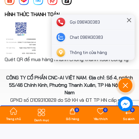
HÌNH THỨC THANH TOÁN
Gọi 0961430383
Chat 0961430383
Thông tin cửa hàng
Quét QR để mua hàng nhanh chóng thanh toán công ty
CÔNG TY CỔ PHẦN CNC-AI VIỆT NAM. Địa chỉ: Số 4, ngách
55/46 Chính Kinh, Phường Thanh Xuân, TP Hà Nội, Việt
Nam
GPKD số 0109310828 do Sở KH và ĐT TP HN cấp ngày
14/08/2020
0
0
0
*** Website đã đươc cấp phép của Bộ Công Thương
Trang chủ
Giỏ hàng
Yêu thích
So sánh
Danh mục
Bản quyền thuộc về
hancomputer.vn
.
Cung cấp bởi
Sapo