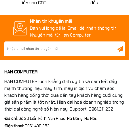
tiền sau COD
đầu
Kết nối
802.11b/g/n
Canon PRINT Business,
Nhận tin khuyến mãi
In di động
Apple AirPrint, Mopria
Bạn vui lòng để lại Email để nhận thông tin
khuyến mãi từ Han Computer
Hộp mực Canon 325
Mực in sử dụng
(khoảng 1,600 trang)
Hệ điều hành tương
thích
Windows, macOS, Linux
HAN COMPUTER
HAN COMPUTER luôn khẳng định uy tín và cam kết đẩy
Kích thước (R x S
mạnh thương hiệu máy tính, máy in dịch vụ chăm sóc
x C)
364 x 249 x 199 mm
khách hàng đồng thời đưa đến tay khách hàng cuối cùng
giá sản phẩm là tốt nhất, Hiện đại hoá doanh nghiệp trong
Khoảng 5.0 kg (chưa bao
thời đại công nghệ số hiện nay. Support: 0961.211.232
Trọng lượng
gồm hộp mực)
Địa chỉ:
Số 20 Liền kề 11, Vạn Phúc, Hà Đông, Hà Nội.
Điện thoại:
0961 430 383