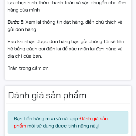
trang in đầu tiên chỉ mất khoảng
7.8 giây
. Điều này giúp
lựa chọn hình thức thanh toán và vận chuyển cho đơn
bạn hoàn thành nhiệm vụ công việc một cách hiệu quả
hàng của mình
và tiết kiệm thời gian.
Bước 5:
Xem lại thông tin đặt hàng, điền chú thích và
Chất Lượng In Ấn Tuyệt Vời
gửi đơn hàng
Độ phân giải
Sau khi nhận được đơn hàng bạn gửi chúng tôi sẽ liên
600x600dpi
đảm bảo cho bản in của bạn
luôn rõ nét và chuyên nghiệp. Những thiết kế ưu việt
hệ bằng cách gọi điện lại để xác nhận lại đơn hàng và
của máy giúp hạn chế tình trạng kẹt giấy, tiết kiệm chi
địa chỉ của bạn.
phí và thời gian sử dụng.
Trân trọng cảm ơn.
Kết Nối Đơn Giản & Linh Hoạt
Máy in trang bị cổng USB 2.0 giúp dễ dàng kết nối với
Đánh giá sản phẩm
máy tính. Ngoài ra, tính năng in không dây thông qua
Wifi cho phép bạn in ấn mọi lúc mọi nơi, vô cùng thuận
tiện cho nhu cầu công việc.
Bạn tiến hàng mua và cài app
Đánh giá sản
Vận Hành Êm Ái
phẩm
mới sử dụng được tính năng này!