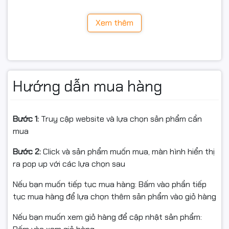
Khay giấy đầu vào
150 tờ
Thông tin sản phẩm:
Xem thêm
Khay giấy đầu ra
100 tờ (in úp mặt)
Mua sắm tại HAN COMPUTER – Nơi đáng tin cậy cho
mọi nhu cầu công nghệ của bạn!
USB 2.0 tốc độ cao, Wi-Fi
Kết nối
Máy in laser đen trắng
802.11b/g/n
Hướng dẫn mua hàng
Canon LBP6030W
Canon PRINT Business, Apple
In di động
AirPrint, Mopria
Bước 1:
Truy cập website và lựa chọn sản phẩm cần
mua
Hộp mực Canon 325 (khoảng
Mực in sử dụng
Bước 2:
Click và sản phẩm muốn mua, màn hình hiển thị
1,600 trang)
ra pop up với các lựa chọn sau
Hệ điều hành tương
Nếu bạn muốn tiếp tục mua hàng: Bấm vào phần tiếp
Windows, macOS, Linux
thích
tục mua hàng để lựa chọn thêm sản phẩm vào giỏ hàng
Nếu bạn muốn xem giỏ hàng để cập nhật sản phẩm:
Kích thước (R x S x
364 x 249 x 199 mm