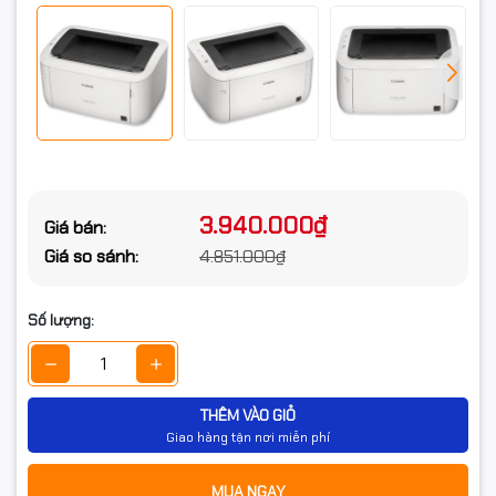
Kết nối không dây tiện lợi:
Cổng giao tiếp USB và WIFI cho
phép in ấn dễ dàng từ nhiều thiết bị khác nhau.
Tiết kiệm mực:
Sử dụng Cartridge mực 325 có khả năng in
lên đến 1.600 trang, tiết kiệm chi phí hiệu quả.
Thiết kế nhỏ gọn:
Phù hợp với không gian làm việc hạn chế,
dễ dàng di chuyển và lắp đặt.
3.940.000₫
Giá bán:
Thông tin sản phẩm:
Giá so sánh:
4.851.000₫
Mua sắm tại HAN COMPUTER – Nơi đáng tin cậy cho mọi nhu
cầu công nghệ của bạn!
Số lượng:
Máy in laser đen trắng Canon
LBP6030W
THÊM VÀO GIỎ
Giao hàng tận nơi miễn phí
MUA NGAY