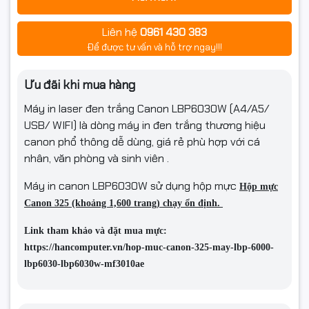
Liên hệ
0961 430 383
Để được tư vấn và hỗ trợ ngay!!!
Ưu đãi khi mua hàng
Máy in laser đen trắng Canon LBP6030W (A4/A5/
USB/ WIFI) là dòng máy in đen trắng thương hiệu
canon phổ thông dễ dùng, giá rẻ phù hợp với cá
nhân, văn phòng và sinh viên .
Máy in canon LBP6030W sử dụng hộp mực
Hộp mực
Máy in laser đen trắng Canon LBP6030W
là sự lựa chọn hàng
Canon 325 (khoảng 1,600 trang) chạy ổn định.
đầu cho các nhu cầu in ấn với thiết kế gọn nhẹ và nhiều tính
năng tiện ích cho văn phòng nhỏ hoặc cá nhân.
Link tham khảo và đặt mua mực:
https://hancomputer.vn/hop-muc-canon-325-may-lbp-6000-
Thiết Kế Gọn Gàng & Tiện Dụng
lbp6030-lbp6030w-mf3010ae
Với kích thước chỉ
36.5 x 25 x 19 cm
, máy in Canon
LBP6030W rất nhỏ gọn, dễ dàng lắp đặt và sử dụng trong