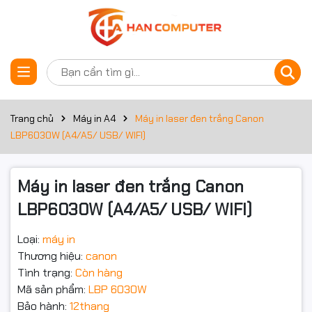
Thông số kỹ thuật
Đặt trước sản phẩm
Máy in laser đen trắng Canon
LBP6030W (A4/A5/ USB/
Trang chủ
Máy in A4
Máy in laser đen trắng Canon
LBP6030W (A4/A5/ USB/ WIFI)
WIFI). Máy in thương hiệu
Canon nhỏ gọn , bền bỉ dễ tiện
Máy in laser đen trắng Canon
dụng cá nhân và văn phòng
LBP6030W (A4/A5/ USB/ WIFI)
nhỏ
Loại:
máy in
Thương hiệu:
canon
Tình trạng:
Còn hàng
Mã sản phẩm:
LBP 6030W
Bảo hành:
12thang