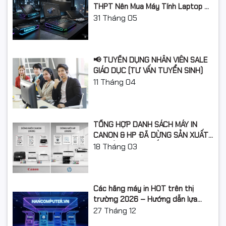
THPT Nên Mua Máy Tính Laptop Gì
Kết nối: USB 2.0, LAN có dây
Canon Mobile Printing (in qua thiết bị di
Năm Học 2026 - 2027?
31
Tháng 05
động)
Hệ điều hành Windows,Mac OS, Linux(3),
Chrome OS
Ngôn ngữ in UFR II
📢 TUYỂN DỤNG NHÂN VIÊN SALE
GIÁO DỤC (TƯ VẤN TUYỂN SINH)
Kích thước (W x D x H): 399 x 373 x 249
Kích thước
11
Tháng 04
mm
Trọng lượng
~ 9.1 kg
TỔNG HỢP DANH SÁCH MÁY IN
Xuất xứ
Việt Nam
CANON & HP ĐÃ DỪNG SẢN XUẤT:
LỘ TRÌNH NÂNG CẤP 2026
18
Tháng 03
Các hãng máy in HOT trên thị
trường 2026 – Hướng dẫn lựa
chọn và so sánh chi tiết
27
Tháng 12