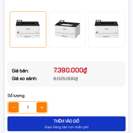
động)
Hệ điều hành Windows,Mac OS, Linux(3),
Chrome OS
Ngôn ngữ in UFR II
Kích thước
Kích thước (W x D x H): 399 x 373 x 249 mm
Trọng lượng
~ 9.1 kg
Xuất xứ
Việt Nam
7.390.000₫
Giá bán:
Giá so sánh:
8.025.000₫
Số lượng:
THÊM VÀO GIỎ
Giao hàng tận nơi miễn phí