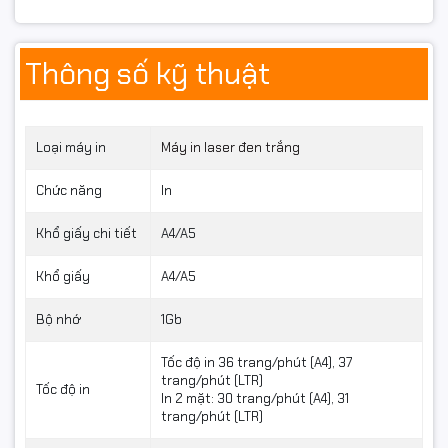
📌
Thông số nổi bật (tóm
tắt)
Thông số kỹ thuật
Loại máy: Laser đen trắng
In 2 mặt: Tự động
Loại máy in
Máy in laser đen trắng
Kết nối: USB, WiFi
Chức năng
In
Đối tượng sử dụng: Văn phòng, doanh nghiệp, cửa hàng
Khổ giấy chi tiết
A4/A5
✅
Vì sao nên mua
Canon
Khổ giấy
A4/A5
LBP243DW NK tại
Bộ nhớ
1Gb
Hancomputer.vn
?
Tốc độ in 36 trang/phút (A4), 37
trang/phút (LTR)
Tốc độ in
✔ Hàng
Canon chính hãng
In 2 mặt: 30 trang/phút (A4), 31
trang/phút (LTR)
✔ Giá cạnh tranh – báo giá nhanh