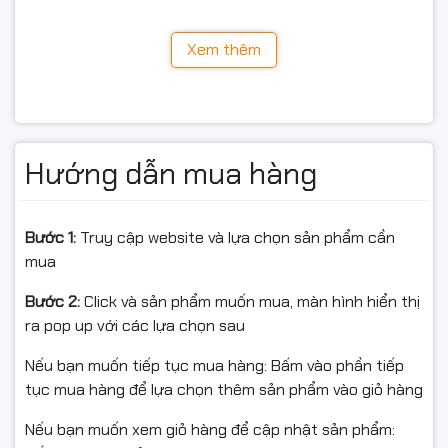
Khả năng
in 2 mặt tự động (Duplex)
giúp tiết kiệm giấy
và chi phí vận hành
Xem thêm
🔹
3. Kết nối WiFi tiện lợi –
In ấn không dây linh hoạt
Hướng dẫn mua hàng
Máy hỗ trợ
WiFi
, cho phép in trực tiếp từ:
Máy tính
Bước 1:
Truy cập website và lựa chọn sản phẩm cần
Laptop
mua
Điện thoại, máy tính bảng
Bước 2:
Click và sản phẩm muốn mua, màn hình hiển thị
ra pop up với các lựa chọn sau
Không cần dây cáp rườm rà, phù hợp với mô hình văn
phòng hiện đại, làm việc linh hoạt.
Nếu bạn muốn tiếp tục mua hàng: Bấm vào phần tiếp
tục mua hàng để lựa chọn thêm sản phẩm vào giỏ hàng
Nếu bạn muốn xem giỏ hàng để cập nhật sản phẩm: