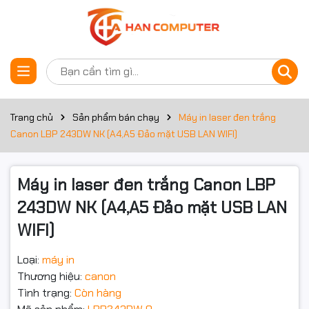
Thông số kỹ thuật
Đặt trước sản phẩm
Loại máy in
Máy in laser đen trắng
Chức năng
In
Trang chủ
Sản phẩm bán chạy
Máy in laser đen trắng
Canon LBP 243DW NK (A4,A5 Đảo mặt USB LAN WIFI)
Khổ giấy chi tiết
A4/A5
Khổ giấy
A4/A5
Máy in laser đen trắng Canon LBP
243DW NK (A4,A5 Đảo mặt USB LAN
Bộ nhớ
1Gb
WIFI)
Tốc độ in 36 trang/phút (A4), 37 trang/phút
(LTR)
Tốc độ in
Loại:
máy in
In 2 mặt: 30 trang/phút (A4), 31 trang/phút
(LTR)
Thương hiệu:
canon
Tình trạng:
Còn hàng
In đảo mặt
Có