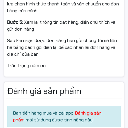
Canon nổi tiếng với độ bền và chất lượng bản in ổn
lựa chọn hình thức thanh toán và vận chuyển cho đơn
định:
hàng của mình
Chữ đậm, rõ nét
Bước 5:
Xem lại thông tin đặt hàng, điền chú thích và
gửi đơn hàng
Không lem mực
Sau khi nhận được đơn hàng bạn gửi chúng tôi sẽ liên
Phù hợp in hợp đồng, hóa đơn, tài liệu kế toán, văn bản
hệ bằng cách gọi điện lại để xác nhận lại đơn hàng và
hành chính
địa chỉ của bạn.
🔹
5. Tiết kiệm chi phí – Dễ
Trân trọng cảm ơn.
sử dụng
Hộp mực laser đen trắng tiết kiệm
Đánh giá sản phẩm
Dễ thay mực, dễ bảo trì
Chi phí trên mỗi bản in thấp, phù hợp doanh nghiệp in
Bạn tiến hàng mua và cài app
Đánh giá sản
nhiều
phẩm
mới sử dụng được tính năng này!