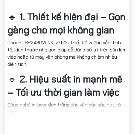
🔹
1. Thiết kế hiện đại – Gọn
gàng cho mọi không gian
Canon LBP243DW NK sở hữu thiết kế vuông vắn, tinh
tế, kích thước nhỏ gọn giúp dễ dàng bố trí trên bàn làm
việc hoặc tủ máy văn phòng mà không chiếm nhiều
diện tích.
🔹
2. Hiệu suất in mạnh mẽ
– Tối ưu thời gian làm việc
Công nghệ
in laser đen trắng
cho văn bản sắc nét, rõ
ràng
Tốc độ in cao, đáp ứng tốt nhu cầu in ấn liên tục