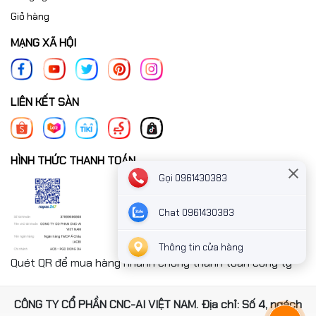
Giỏ hàng
MẠNG XÃ HỘI
LIÊN KẾT SÀN
HÌNH THỨC THANH TOÁN
Gọi 0961430383
Chat 0961430383
Thông tin cửa hàng
Quét QR để mua hàng nhanh chóng thanh toán công ty
CÔNG TY CỔ PHẦN CNC-AI VIỆT NAM. Địa chỉ: Số 4, ngách