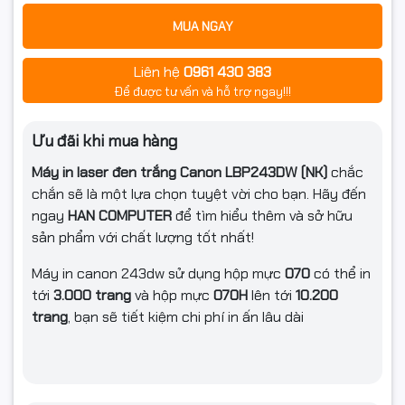
MUA NGAY
Liên hệ
0961 430 383
Để được tư vấn và hỗ trợ ngay!!!
Ưu đãi khi mua hàng
Máy in laser đen trắng Canon LBP243DW (NK)
chắc
chắn sẽ là một lựa chọn tuyệt vời cho bạn. Hãy đến
ngay
HAN
COMPUTER
để tìm hiểu thêm và sở hữu
sản phẩm với chất lượng tốt nhất!
Máy in canon 243dw sử dụng hộp mực
070
có thể in
tới
3.000 trang
và hộp mực
070H
lên tới
10.200
trang
, bạn sẽ tiết kiệm chi phí in ấn lâu dài