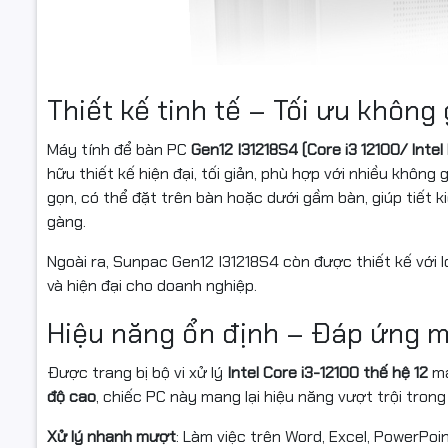
Thiết kế tinh tế – Tối ưu không 
Máy tính để bàn PC
Gen12 I31218S4 (Core i3 12100/ Int
hữu thiết kế hiện đại, tối giản, phù hợp với nhiều khôn
gọn, có thể đặt trên bàn hoặc dưới gầm bàn, giúp tiết k
gàng.
Ngoài ra, Sunpac Gen12 I31218S4 còn được thiết kế với l
và hiện đại cho doanh nghiệp.
Hiệu năng ổn định – Đáp ứng m
Được trang bị bộ vi xử lý
Intel Core i3-12100 thế hệ 12
mạ
độ cao
, chiếc PC này mang lại hiệu năng vượt trội trong
Xử lý nhanh mượt
: Làm việc trên Word, Excel, PowerPoi