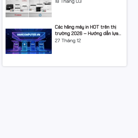
XUẤT: LỘ TRÌNH NÂNG CẤP 2026
18
Tháng 03
Các hãng máy in HOT trên thị
trường 2026 – Hướng dẫn lựa
chọn và so sánh chi tiết
27
Tháng 12