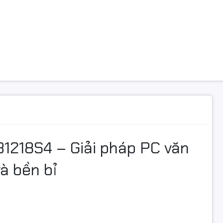
Mini Tower
31218S4 – Giải pháp PC văn
à bền bỉ