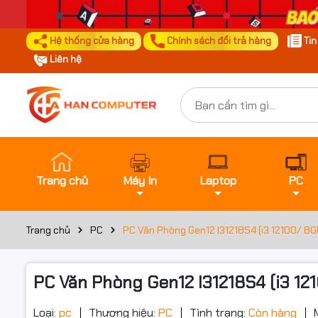
Hệ thống cửa hàng
Chính sách đổi trả hàng
Ti
Liên hệ
Trang chủ
Máy In
Laptop
PC
Trang chủ
PC
PC Văn Phòng Gen12 I31218S4 (i3 12100/ 8
PC Văn Phòng Gen12 I31218S4 (i3 1
Loại:
pc
Thương hiệu:
PC
Tình trạng:
Còn hàng