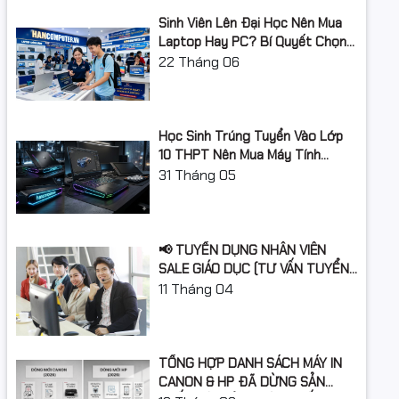
Storage Total supports 1 x M.2 slot and 4
x SATA 6Gb/s ports
Sinh Viên Lên Đại Học Nên Mua
Khe cắm mở
Intel® H610 Chipset
Laptop Hay PC? Bí Quyết Chọn
rộng
M.2 slot (Key M), type 2242/2260/2280
Máy Tính Đúng Nhu Cầu, Không
22
Tháng 06
(supports PCIe 3.0 x 4 mode)
Lãng Phí Tiền Của Bố Mẹ
4 x SATA 6Gb/s ports
Ethernet 1 x Realtek 1Gb Ethernet
USB Rear USB (Total 6 ports)
Học Sinh Trúng Tuyển Vào Lớp
Hệ điều hành
NoOS
10 THPT Nên Mua Máy Tính
Laptop Gì Năm Học 2026 -
31
Tháng 05
2027?
Kiểu dáng
Mini Tower
📢 TUYỂN DỤNG NHÂN VIÊN
SALE GIÁO DỤC (TƯ VẤN TUYỂN
SINH)
11
Tháng 04
TỔNG HỢP DANH SÁCH MÁY IN
CANON & HP ĐÃ DỪNG SẢN