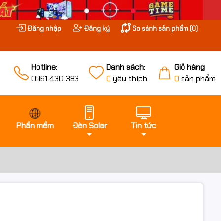
Đăng nhập
Đăng ký
So sánh sản phẩm (
0
)
Hotline:
Danh sách:
Giỏ hàng
0961 430 383
0
yêu thích
0
sản phẩm
Phần mềm
Đèn Solar
Tin tức