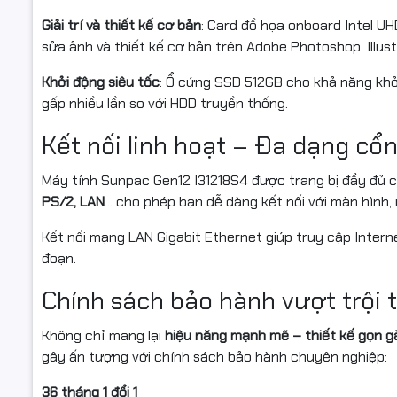
Giải trí và thiết kế cơ bản
: Card đồ họa onboard Intel UH
sửa ảnh và thiết kế cơ bản trên Adobe Photoshop, Illust
Khởi động siêu tốc
: Ổ cứng SSD 512GB cho khả năng khở
gấp nhiều lần so với HDD truyền thống.
Kết nối linh hoạt – Đa dạng cổn
Máy tính Sunpac Gen12 I31218S4 được trang bị đầy đủ c
PS/2, LAN
... cho phép bạn dễ dàng kết nối với màn hình, 
Kết nối mạng LAN Gigabit Ethernet giúp truy cập Interne
đoạn.
Chính sách bảo hành vượt trội
Không chỉ mang lại
hiệu năng mạnh mẽ – thiết kế gọn gà
gây ấn tượng với chính sách bảo hành chuyên nghiệp:
36 tháng 1 đổi 1