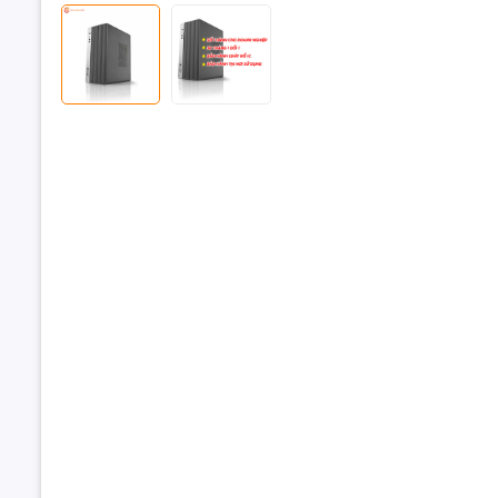
Cổng giao 
Khe cắm m
Hệ điều h