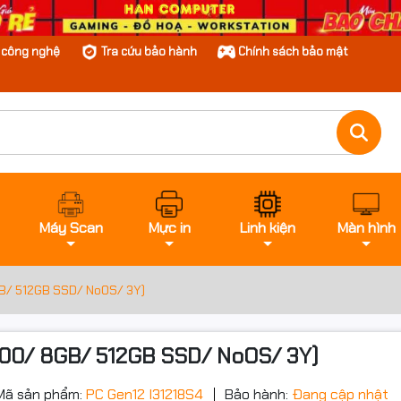
n công nghệ
Tra cứu bảo hành
Chính sách bảo mật
Máy Scan
Mực in
Linh kiện
Màn hình
GB/ 512GB SSD/ NoOS/ 3Y)
2100/ 8GB/ 512GB SSD/ NoOS/ 3Y)
Mã sản phẩm:
PC Gen12 I31218S4
Bảo hành:
Đang cập nhật