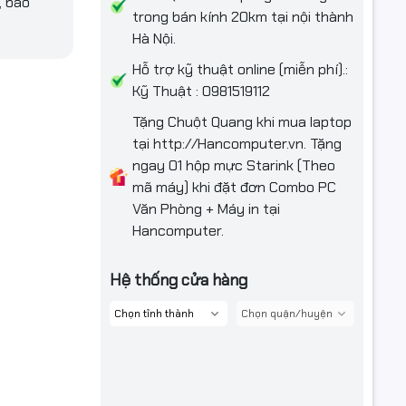
, bảo
trong bán kính 20km tại nội thành
)
Hà Nội.
Hỗ trợ kỹ thuật online (miễn phí).:
Kỹ Thuật : 0981519112
Tặng Chuột Quang khi mua laptop
tại http://Hancomputer.vn. Tặng
ngay 01 hộp mực Starink (Theo
mã máy) khi đặt đơn Combo PC
Văn Phòng + Máy in tại
 and 4 x
Hancomputer.
/2280
Hệ thống cửa hàng