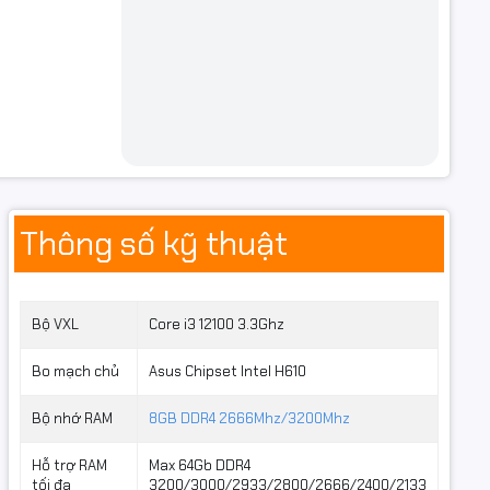
Thông số kỹ thuật
Bộ VXL
Core i3 12100 3.3Ghz
Bo mạch chủ
Asus Chipset Intel H610
Bộ nhớ RAM
8GB DDR4 2666Mhz/3200Mhz
Hỗ trợ RAM
Max 64Gb DDR4
tối đa
3200/3000/2933/2800/2666/2400/2133