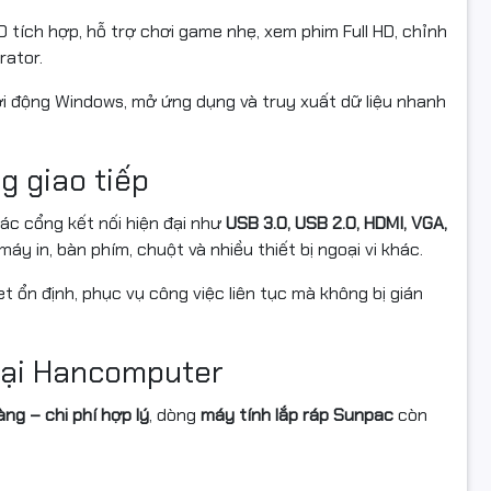
D tích hợp, hỗ trợ chơi game nhẹ, xem phim Full HD, chỉnh
rator.
i động Windows, mở ứng dụng và truy xuất dữ liệu nhanh
g giao tiếp
ác cổng kết nối hiện đại như
USB 3.0, USB 2.0, HDMI, VGA,
máy in, bàn phím, chuột và nhiều thiết bị ngoại vi khác.
t ổn định, phục vụ công việc liên tục mà không bị gián
 tại Hancomputer
ng – chi phí hợp lý
, dòng
máy tính lắp ráp Sunpac
còn