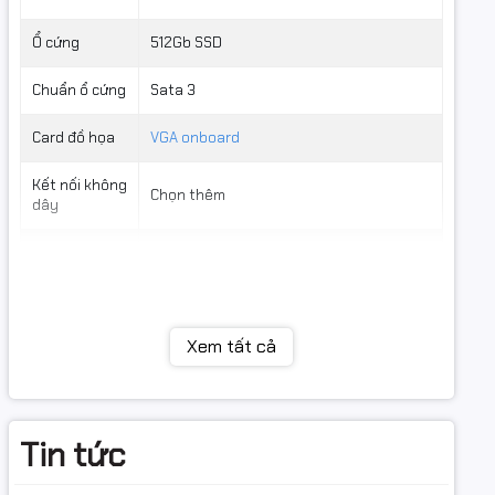
Ổ cứng
512Gb SSD
Chuẩn ổ cứng
Sata 3
Card đồ họa
VGA onboard
Kết nối không
Chọn thêm
dây
2 x USB 3.2 Gen 1 ports (2 x Type-A)
4 x USB 2.0 ports (4 x Type-A)
1 x D-Sub port
Cổng giao
1 x HDMI® port
tiếp sau
1 x Realtek 1Gb Ethernet port
Xem tất cả
3 x Audio jacks
1 x PS/2 Keyboard (purple) port
1 x PS/2 Mouse (green) port
1 x PCIe 4.0 x 16 slot
Tin tức
Intel® H610 Chipset
1 x PCIe 3.0 x 1 slot