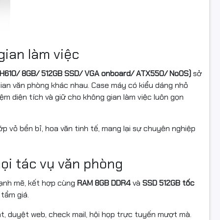
gian làm việc
el H610/ 8GB/ 512GB SSD/ VGA onboard/ ATX550/ NoOS)
sở
g gian văn phòng khác nhau. Case máy có kiểu dáng nhỏ
iệm diện tích và giữ cho không gian làm việc luôn gọn
ớp vỏ bền bỉ, hoa văn tinh tế, mang lại sự chuyên nghiệp
ọi tác vụ văn phòng
nh mẽ, kết hợp cùng
RAM 8GB DDR4
và
SSD 512GB tốc
 tầm giá.
nt, duyệt web, check mail, hội họp trực tuyến mượt mà.