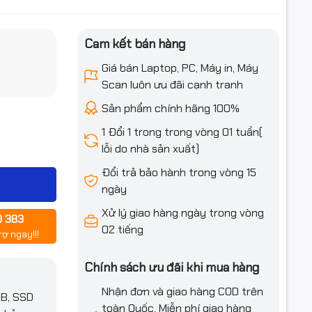
Cam kết bán hàng
iều ưu đãi
Giá bán Laptop, PC, Máy in, Máy
Scan luôn ưu đãi cạnh tranh
Sản phẩm chính hãng 100%
1 Đổi 1 trong trong vòng 01 tuần(
lỗi do nhà sản xuất)
Đổi trả bảo hành trong vòng 15
0/2133
ngày
Xử lý giao hàng ngày trong vòng
0 383
02 tiếng
rợ ngay!!!
Chính sách ưu đãi khi mua hàng
Nhận đơn và giao hàng COD trên
GB, SSD
toàn Quốc. Miễn phí giao hàng