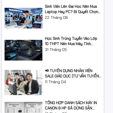
Vỏ Case
Kenoo T13
Sinh Viên Lên Đại Học Nên Mua
Laptop Hay PC? Bí Quyết Chọn
Máy Tính Đúng Nhu Cầu, Không
22
Tháng 06
Hệ điều
Windows 11
Lãng Phí Tiền Của Bố Mẹ
hành
Học Sinh Trúng Tuyển Vào Lớp
10 THPT Nên Mua Máy Tính
Laptop Gì Năm Học 2026 -
31
Tháng 05
2027?
📢 TUYỂN DỤNG NHÂN VIÊN
SALE GIÁO DỤC (TƯ VẤN TUYỂN
SINH)
11
Tháng 04
TỔNG HỢP DANH SÁCH MÁY IN
CANON & HP ĐÃ DỪNG SẢN