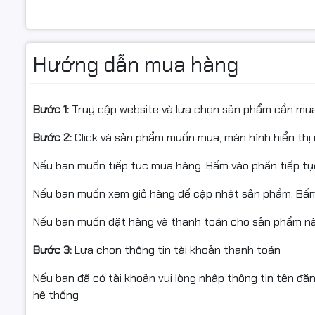
chip này không chỉ xử lý cực nhanh các tác vụ Office
ứng tốt nhu cầu chỉnh sửa ảnh (Photoshop, Canva) hay
2. Đa nhiệm hoàn hảo với RAM 16G
Hướng dẫn mua hàng
Khác với các dòng máy văn phòng giá rẻ thường chỉ tra
bus 3200MHz
. Điều này giúp bạn loại bỏ hoàn toàn tình
Bước 1:
Truy cập website và lựa chọn sản phẩm cần mu
họp trực tuyến và giải trí cùng lúc.
Bước 2:
Click và sản phẩm muốn mua, màn hình hiển thị 
3. Tốc độ truy xuất dữ liệu cực nha
Nếu bạn muốn tiếp tục mua hàng: Bấm vào phần tiếp t
Ổ cứng
SSD 512GB
cung cấp không gian lưu trữ rộng lớn
động Windows 11 và mở ứng dụng chỉ tính bằng giây, gi
Nếu bạn muốn xem giỏ hàng để cập nhật sản phẩm: Bấm
chờ đợi.
Nếu bạn muốn đặt hàng và thanh toán cho sản phẩm này
4. Thiết kế hiện đại, nhỏ gọn với Ca
Bước 3:
Lựa chọn thông tin tài khoản thanh toán
Vỏ
Case Kenoo T13
mang phong cách tối giản, chuyên ng
Nếu bạn đã có tài khoản vui lòng nhập thông tin tên đă
chắc chắn, khả năng tản nhiệt tốt giúp linh kiện bên tro
hệ thống