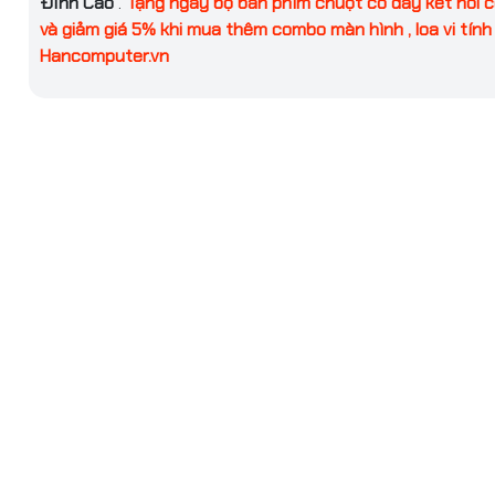
Đỉnh Cao
.
Tặng ngay bộ bàn phím chuột có dây kết nối 
và giảm giá 5% khi mua thêm combo màn hình , loa vi tính 
mạng
1x Cổng LAN RJ45 Gigabit
Hancomputer.vn
h
Jack 3.5mm
Kenoo T13
hành
Windows 11