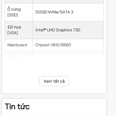
Ổ cứng
512GB NVMe/SATA 3
(SSD)
Đồ họa
Intel® UHD Graphics 730
(VGA)
Mainboard
Chipset H610/B660
Cổng xuất
01 x HDMI , 01 x VGA
hình
Cổng kết
04 x USB 3.2 , 02 x USB 2.0
nối USB
Xem tất cả
Kết nối
1x Cổng LAN RJ45 Gigabit
mạng
Tin tức
Âm thanh
Jack 3.5mm