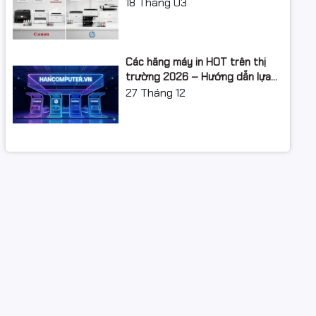
XUẤT: LỘ TRÌNH NÂNG CẤP 2026
18
Tháng 03
Các hãng máy in HOT trên thị
trường 2026 – Hướng dẫn lựa
chọn và so sánh chi tiết
27
Tháng 12