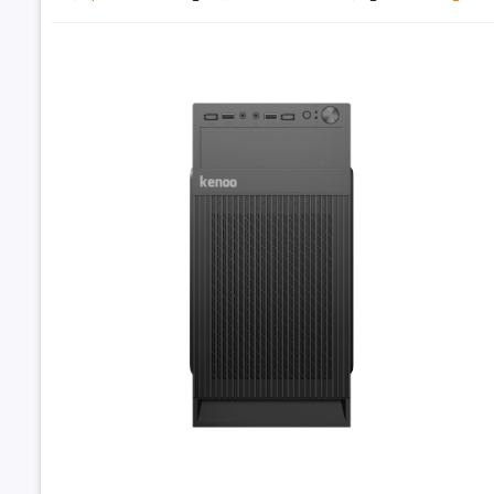
Đặt trư
Thôn
Thành p
CPU (Vi x
RAM (Bộ 
Ổ cứng (
Đồ họa (
Mainboa
PC văn phòng 
12400/ 16GB/ S
Cổng xuấ
9.
Cổng kết