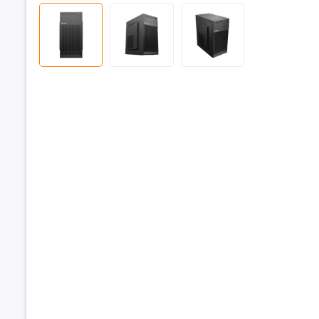
Kết nối 
Âm than
Vỏ Case
Hệ điều 