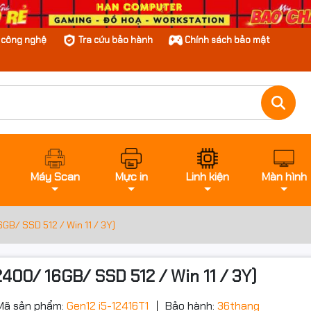
n công nghệ
Tra cứu bảo hành
Chính sách bảo mật
Máy Scan
Mực in
Linh kiện
Màn hình
GB/ SSD 512 / Win 11 / 3Y)
2400/ 16GB/ SSD 512 / Win 11 / 3Y)
Mã sản phẩm:
Gen12 i5-12416T1
Bảo hành:
36thang