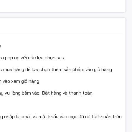
 (Excel hàm nặng, mở hàng chục tab Chrome) mà còn đáp
 cắt ghép video cơ bản.
B 3200MHz
ng bị 8GB RAM, cấu hình này sở hữu tới
16GB RAM DDR4
 trạng giật lag khi chuyển đổi giữa các ứng dụng làm việc,
a
ra pop up với các lựa chọn sau
nh với SSD 512GB
ục mua hàng để lựa chọn thêm sản phẩm vào giỏ hàng
 cho tài liệu và phần mềm. Quan trọng hơn, tốc độ khởi
úp bạn bắt đầu công việc đầy cảm hứng mà không phải
 vào xem giỏ hàng
 vui lòng bấm vào: Đặt hàng và thanh toán
se Kenoo T13
hiệp, phù hợp với mọi không gian văn phòng. Thiết kế
ng nhập là email và mật khẩu vào mục đã có tài khoản trên
ng luôn bền bỉ trong suốt thời gian dài sử dụng.