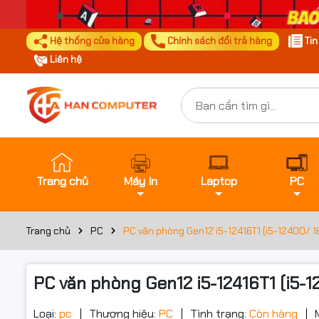
Hệ thống cửa hàng
Chính sách đổi trả hàng
Ti
Liên hệ
Trang chủ
Máy In
Laptop
PC
Trang chủ
PC
PC văn phòng Gen12 i5-12416T1 (i5-12400/ 16
PC văn phòng Gen12 i5-12416T1 (i5-1
Loại:
pc
Thương hiệu:
PC
Tình trạng:
Còn hàng