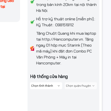
cổng usb
trong bán kính 20km tại nội thành
tại
Hà Nội.
Hỗ trợ kỹ thuật online (miễn phí).:
Kỹ Thuật : 0981519112
Tặng Chuột Quang khi mua laptop
tại http://Hancomputer.vn. Tặng
ngay 01 hộp mực Starink (Theo
mã máy) khi đặt đơn Combo PC
Văn Phòng + Máy in tại
Hancomputer.
Hệ thống cửa hàng