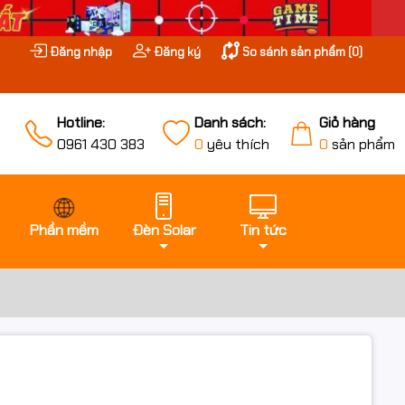
Đăng nhập
Đăng ký
So sánh sản phẩm (
0
)
Hotline:
Danh sách:
Giỏ hàng
0961 430 383
0
yêu thích
0
sản phẩm
Phần mềm
Đèn Solar
Tin tức