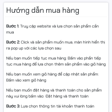
(OEM)
, cài đặt cho 01 máy tính và sử dụng bản quyền
Hướng dẫn mua hàng
vĩnh viễn theo vòng đời của thiết bị.
Thông số kỹ thuật
Bước 1:
Truy cập website và lựa chọn sản phẩm cần
mua
Tên sản phẩm:
Microsoft Windows 10 Pro 64Bit Eng Intl
1PK DSP OEI DVD
Bước 2:
Click và sản phẩm muốn mua, màn hình hiển thị
Mã sản phẩm:
FQC-08929
ra pop up với các lựa chọn sau
Phiên bản:
Windows 10 Professional 64-bit
Nếu bạn muốn tiếp tục mua hàng: Bấm vào phần tiếp
Ngôn ngữ:
English International (hỗ trợ cài đặt tiếng
tục mua hàng để lựa chọn thêm sản phẩm vào giỏ hàng
Việt)
Hình thức:
DVD cài đặt và Product Key chính hãng
Nếu bạn muốn xem giỏ hàng để cập nhật sản phẩm:
Loại giấy phép:
DSP OEI (OEM)
Bấm vào xem giỏ hàng
Số lượng thiết bị:
01 máy tính
Thời hạn bản quyền:
Vĩnh viễn
Nếu bạn muốn đặt hàng và thanh toán cho sản phẩm
Đối tượng sử dụng:
Cá nhân, doanh nghiệp, tổ chức.
này vui lòng bấm vào: Đặt hàng và thanh toán
Ưu điểm nổi bật của
Bước 3:
Lựa chọn thông tin tài khoản thanh toán