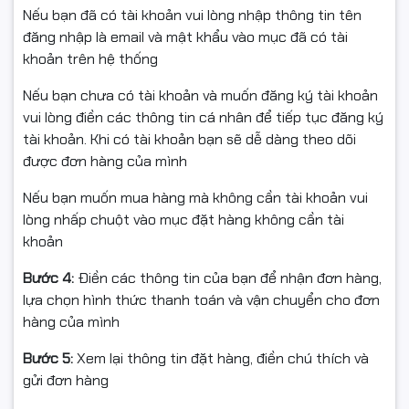
Windows 10 Pro
Nếu bạn đã có tài khoản vui lòng nhập thông tin tên
đăng nhập là email và mật khẩu vào mục đã có tài
khoản trên hệ thống
1. Bảo mật dữ liệu doanh
Nếu bạn chưa có tài khoản và muốn đăng ký tài khoản
nghiệp
vui lòng điền các thông tin cá nhân để tiếp tục đăng ký
tài khoản. Khi có tài khoản bạn sẽ dễ dàng theo dõi
Windows 10 Pro được tích hợp nhiều công nghệ bảo
được đơn hàng của mình
mật tiên tiến:
Nếu bạn muốn mua hàng mà không cần tài khoản vui
BitLocker Drive Encryption
lòng nhấp chuột vào mục đặt hàng không cần tài
Windows Defender Antivirus
khoản
Windows Firewall
Bước 4:
Điền các thông tin của bạn để nhận đơn hàng,
Secure Boot
lựa chọn hình thức thanh toán và vận chuyển cho đơn
Windows Information Protection
hàng của mình
Những tính năng này giúp bảo vệ dữ liệu trước các
nguy cơ từ virus, ransomware và các cuộc tấn công
Bước 5:
Xem lại thông tin đặt hàng, điền chú thích và
mạng.
gửi đơn hàng