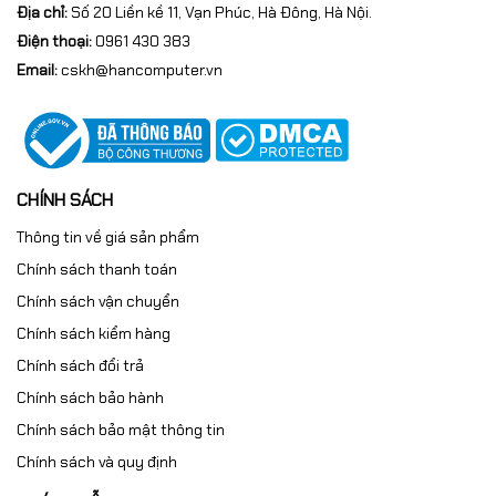
FQC-08929 chính
Địa chỉ:
Số 20 Liền kề 11, Vạn Phúc, Hà Đông, Hà Nội.
Điện thoại:
0961 430 383
hãng tại
Email:
cskh@hancomputer.vn
Hancomputer
CHÍNH SÁCH
Hancomputer cung cấp phần mềm
Windows 10 Pro
64Bit Eng Intl 1PK DSP OEI DVD Version 1803
chính hãng
Thông tin về giá sản phẩm
với:
Chính sách thanh toán
✅ Sản phẩm chính hãng Microsoft.
Chính sách vận chuyển
Chính sách kiểm hàng
✅ Hỗ trợ cài đặt và kích hoạt.
Chính sách đổi trả
✅ Hóa đơn VAT đầy đủ.
Chính sách bảo hành
Chính sách bảo mật thông tin
✅ Hỗ trợ kỹ thuật tận tình.
Chính sách và quy định
✅ Giá cạnh tranh cho cá nhân và doanh nghiệp.