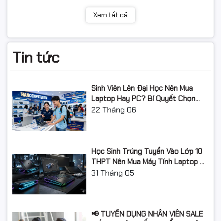
Windows 10 Pro và
Xem tất cả
Dùng cho khách hàng
Cá nhân/ Doanh nghiệp
Windows 10 Home
Tin tức
khác nhau như thế
nào?
Sinh Viên Lên Đại Học Nên Mua
Laptop Hay PC? Bí Quyết Chọn
Máy Tính Đúng Nhu Cầu, Không
22
Tháng 06
Tính năng
Windows 10 Home
Windows 10 Pro
Lãng Phí Tiền Của Bố Mẹ
BitLocker
❌
✅
Remote Desktop
❌
✅
Học Sinh Trúng Tuyển Vào Lớp 10
Hyper-V
❌
✅
THPT Nên Mua Máy Tính Laptop Gì
Group Policy
❌
✅
Năm Học 2026 - 2027?
31
Tháng 05
Join Domain
❌
✅
Azure AD
❌
✅
Quản lý doanh nghiệp
Cơ bản
Chuyên nghiệp
📢 TUYỂN DỤNG NHÂN VIÊN SALE