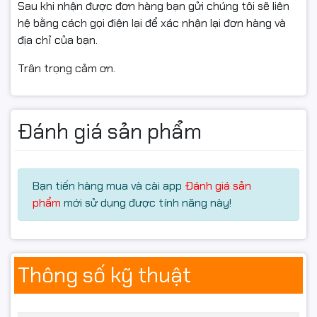
2. Hỗ trợ làm việc từ xa
Sau khi nhận được đơn hàng bạn gửi chúng tôi sẽ liên
hệ bằng cách gọi điện lại để xác nhận lại đơn hàng và
Phiên bản Pro được trang bị:
địa chỉ của bạn.
Remote Desktop
Trân trọng cảm ơn.
Azure Active Directory
Domain Join
Group Policy Management
Đánh giá sản phẩm
Hyper-V Virtualization
Đây là những tính năng quan trọng đối với doanh
nghiệp và phòng CNTT.
Bạn tiến hàng mua và cài app
Đánh giá sản
3. Hiệu suất ổn định
phẩm
mới sử dụng được tính năng này!
Windows 10 Pro mang lại:
Khởi động nhanh.
Thông số kỹ thuật
Tương thích với nhiều phần mềm kế toán, văn phòng,
thiết kế.