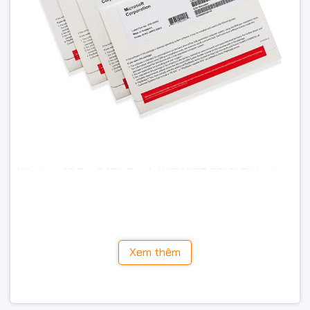
Windows 10 Pro 64Bit Eng Intl 1PK DSP OEI DVD Version
1803 (FQC-08929)
là phiên bản hệ điều hành bản quyền
chính hãng của Microsoft, được thiết kế dành cho
doanh nghiệp, văn phòng, kỹ thuật viên và người dùng
chuyên nghiệp cần một môi trường làm việc ổn định,
Xem thêm
bảo mật cao và tương thích với nhiều phần mềm hiện
nay.
Sản phẩm được cấp phép theo hình thức
DSP OEI