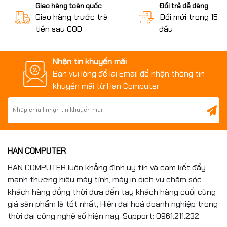
Được cập nhật bảo mật thường xuyên.
Giao hàng toàn quốc
Đổi trả dễ dàng
Hạn chế lỗi phát sinh do phần mềm không bản quyền.
Giao hàng trước trả
Đổi mới trong 15 n
Đảm bảo tuân thủ quy định về bản quyền phần mềm.
tiền sau COD
đầu
Bảo vệ dữ liệu doanh nghiệp tốt hơn.
Nhận tin khuyến mãi
Đối tượng phù hợp
Bạn vui lòng để lại Email để nhận thông tin
khuyến mãi từ Han Computer
Doanh nghiệp vừa và nhỏ.
Cơ quan nhà nước.
Trường học.
Văn phòng công ty.
Phòng kỹ thuật IT.
HAN COMPUTER
Người dùng cần môi trường làm việc ổn định và bảo
HAN COMPUTER luôn khẳng định uy tín và cam kết đẩy
mật.
mạnh thương hiệu máy tính, máy in dịch vụ chăm sóc
khách hàng đồng thời đưa đến tay khách hàng cuối cùng
Mua Windows 10 Pro
giá sản phẩm là tốt nhất, Hiện đại hoá doanh nghiệp trong
thời đại công nghệ số hiện nay. Support: 0961.211.232