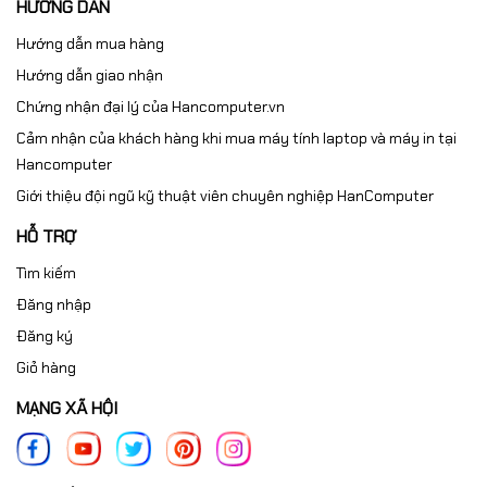
HƯỚNG DẪN
Hướng dẫn mua hàng
Hướng dẫn giao nhận
Chứng nhận đại lý của Hancomputer.vn
Cảm nhận của khách hàng khi mua máy tính laptop và máy in tại
Hancomputer
Giới thiệu đội ngũ kỹ thuật viên chuyên nghiệp HanComputer
HỖ TRỢ
Tìm kiếm
Đăng nhập
Đăng ký
Giỏ hàng
Thông tin liên hệ
MẠNG XÃ HỘI
HAN COMPUTER
🌐 Website:
https://hancomputer.vn