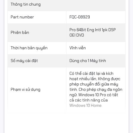
Hỗ trợ phần cứng đa dạng.
Thông tin chung
Hoạt động ổn định trên cả máy tính mới và cũ.
Part number
FQC-08929
Pro 64Bit Eng Intl 1pk DSP
Phiên bản
OEI DVD
Thời hạn bản quyền
Vĩnh viễn
Số máy cài đặt
Dùng cho 1 Máy tính
Có thể cài đặt lại và kích
hoạt nhiều lần, Không được
phép chuyển đổi giữa máy
Phạm vi sử dụng
tính. Cho phép chạy đa ngôn
ngữ. Windows 10 Pro có tất
cả các tính năng của
Windows 10 Home.
Hình thức cấp phép
Hộp chứa key
Thông tin khác