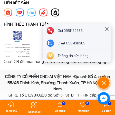
LIÊN KẾT SÀN
📞 Hotline: 0961.430.383
HÌNH THỨC THANH TOÁN
Gọi 0961430383
Chat 0961430383
Thông tin cửa hàng
Quét QR để mua hàng nhanh chóng thanh toán công ty
CÔNG TY CỔ PHẦN CNC-AI VIỆT NAM. Địa chỉ: Số 4, ngách
55/46 Chính Kinh, Phường Thanh Xuân, TP Hà Nội, Việt
Nam
GPKD số 0109310828 do Sở KH và ĐT TP HN cấp ngày
14/08/2020
0
0
0
*** Website đã đươc cấp phép của Bộ Công Thương
Trang chủ
Giỏ hàng
Yêu thích
So sánh
Danh mục