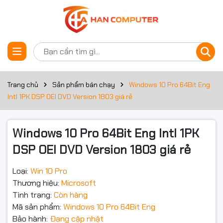
Thông số kỹ thuật
Đặt trước sản phẩm
Thông tin chung
Part number
FQC-08929
Trang chủ
Sản phẩm bán chạy
Windows 10 Pro 64Bit Eng
Intl 1PK DSP OEI DVD Version 1803 giá rẻ
Pro 64Bit Eng Intl 1pk DSP OEI
Phiên bản
DVD
Windows 10 Pro 64Bit Eng Intl 1PK
Thời hạn bản quyền
Vĩnh viễn
DSP OEI DVD Version 1803 giá rẻ
Số máy cài đặt
Dùng cho 1 Máy tính
Loại:
Win 10 Pro
Có thể cài đặt lại và kích hoạt
Thương hiệu:
Microsoft
nhiều lần, Không được phép
Tình trạng:
Còn hàng
chuyển đổi giữa máy tính. Cho
Phạm vi sử dụng
phép chạy đa ngôn ngữ.
Mã sản phẩm:
Windows 10 Pro 64Bit Eng
Windows 10 Pro có tất cả các
Bảo hành:
Đang cập nhật
tính năng của Windows 10