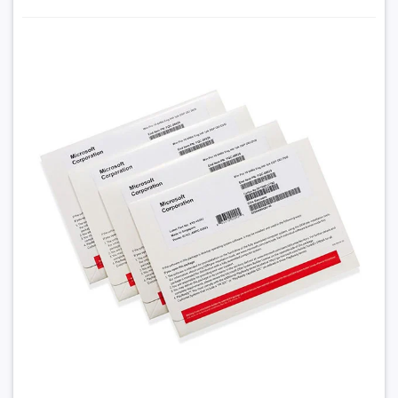
Home.
Hình thức cấp phép
Hộp chứa key
Windows 10 Pro 64Bit Eng Intl 1PK DSP OEI DVD Version
1803 giá rẻ
Thông tin khác
15.290.000₫
Dùng cho khách hàng
Cá nhân/ Doanh nghiệp
Đặt trước sản phẩm để nhận thêm nhiều ưu đãi bạn
nhé
GỬI THÔNG TIN