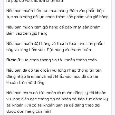
ra pop up với các lựa chọn sau
Trình duyệt Microsoft Edge:
Tốc độ vượt trội, tích hợp
Nếu bạn muốn tiếp tục mua hàng: Bấm vào phần tiếp
sẵn các công cụ bảo mật và mua sắm an toàn.
tục mua hàng để lựa chọn thêm sản phẩm vào giỏ hàng
Kho ứng dụng Microsoft Store mới:
Nơi hội tụ của hàng
Nếu bạn muốn xem giỏ hàng để cập nhật sản phẩm:
ngàn ứng dụng giải trí và làm việc hấp dẫn.
Bấm vào xem giỏ hàng
3. Bảo mật cấp độ doanh
Nếu bạn muốn đặt hàng và thanh toán cho sản phẩm
này vui lòng bấm vào: Đặt hàng và thanh toán
nghiệp
Bước 3:
Lựa chọn thông tin tài khoản thanh toán
Với Windows 11 Pro, dữ liệu của bạn luôn được bảo vệ an
Nếu bạn đã có tài khoản vui lòng nhập thông tin tên
toàn nhờ:
đăng nhập là email và mật khẩu vào mục đã có tài
khoản trên hệ thống
Cơ chế Zero Trust:
Bảo vệ quyền truy cập và dữ liệu dù
bạn làm việc ở bất cứ đâu (văn phòng, quán cafe hay
Nếu bạn chưa có tài khoản và muốn đăng ký tài khoản
tại nhà).
vui lòng điền các thông tin cá nhân để tiếp tục đăng ký
tài khoản. Khi có tài khoản bạn sẽ dễ dàng theo dõi
Quản lý đám mây:
Giúp việc triển khai và quản lý ứng
được đơn hàng của mình
dụng trở nên dễ dàng, phù hợp cho cả môi trường làm