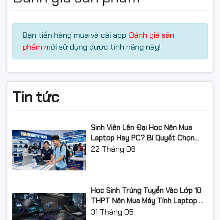
Bạn tiến hàng mua và cài app
Đánh giá sản
phẩm
mới sử dụng được tính năng này!
Tin tức
Sinh Viên Lên Đại Học Nên Mua
Laptop Hay PC? Bí Quyết Chọn
Máy Tính Đúng Nhu Cầu, Không
22
Tháng 06
Lãng Phí Tiền Của Bố Mẹ
Học Sinh Trúng Tuyển Vào Lớp 10
THPT Nên Mua Máy Tính Laptop Gì
Năm Học 2026 - 2027?
31
Tháng 05