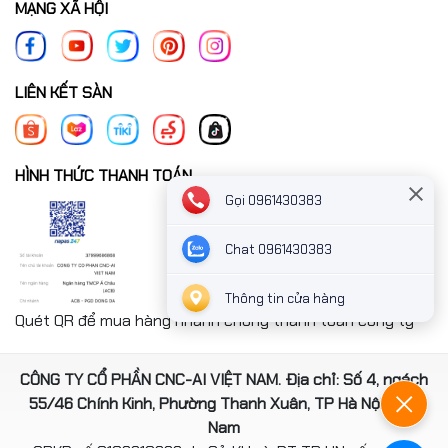
MẠNG XÃ HỘI
LIÊN KẾT SÀN
HÌNH THỨC THANH TOÁN
Gọi 0961430383
Chat 0961430383
Thông tin cửa hàng
Quét QR để mua hàng nhanh chóng thanh toán công ty
CÔNG TY CỔ PHẦN CNC-AI VIỆT NAM. Địa chỉ: Số 4, ngách
55/46 Chính Kinh, Phường Thanh Xuân, TP Hà Nội, Việt
Nam