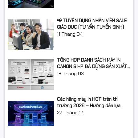
📢 TUYỂN DỤNG NHÂN VIÊN SALE
GIÁO DỤC (TƯ VẤN TUYỂN SINH)
11
Tháng 04
TỔNG HỢP DANH SÁCH MÁY IN
CANON & HP ĐÃ DỪNG SẢN XUẤT:
LỘ TRÌNH NÂNG CẤP 2026
18
Tháng 03
Các hãng máy in HOT trên thị
trường 2026 – Hướng dẫn lựa
chọn và so sánh chi tiết
27
Tháng 12