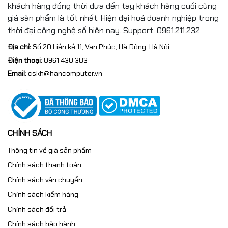
Hình thức cấp phép
Hộp chứa key
khách hàng đồng thời đưa đến tay khách hàng cuối cùng
Số lượng thiết bị cài đặt
1 thiết bị
giá sản phẩm là tốt nhất, Hiện đại hoá doanh nghiệp trong
thời đại công nghệ số hiện nay. Support: 0961.211.232
Thời hạn bản quyền
Vĩnh viễn
Ngôn ngữ
Nhiều ngôn ngữ
Địa chỉ:
Số 20 Liền kề 11, Vạn Phúc, Hà Đông, Hà Nội.
Dùng cho khách hàng
Cá nhân/ Doanh nghiệp
Điện thoại:
0961 430 383
Không được phép chuyển
Email:
cskh@hancomputer.vn
Phạm vi sử dụng
đổi giữa máy tính.
Mô tả khác
Đang cập nhật
CHÍNH SÁCH
Thông tin về giá sản phẩm
Chính sách thanh toán
Chính sách vận chuyển
Chính sách kiểm hàng
Chính sách đổi trả
Chính sách bảo hành