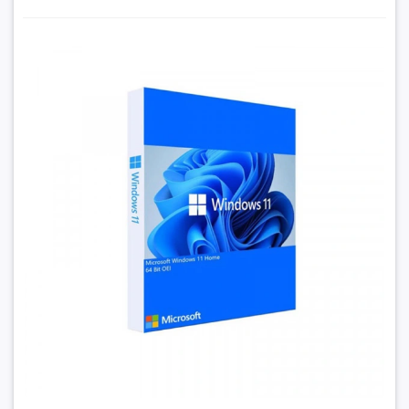
mang đến trải nghiệm
hiện đại, trực quan và an toàn hơn
so
với các thế hệ trước. Với giao diện tinh tế, hiệu năng tối ưu
và khả năng kết nối thông minh, Windows 11 Home là lựa chọn
lý tưởng cho
văn phòng vừa và nhỏ, hộ gia đình, học sinh –
Phần mềm Microsoft Windows Home 11 64Bit KW9-
sinh viên và hộ kinh doanh bán lẻ
.
00632
3.990.000₫
Sản phẩm hiện được phân phối
chính hãng tại
HANCOMPUTER – hancomputer.vn
Đặt trước sản phẩm để nhận thêm nhiều ưu đãi bạn
📞
Hotline tư vấn & báo giá: 0961.430.383
nhé
✨ Giao Diện Mới Hiện Đại –
Trực Quan Hơn
Windows 11 Home mang đến một diện mạo hoàn toàn mới:
Start Menu đặt ở trung tâm
– truy cập ứng dụng nhanh và
GỬI THÔNG TIN
thuận tiện
Biểu tượng, phông chữ và âm thanh được thiết kế lại tinh tế