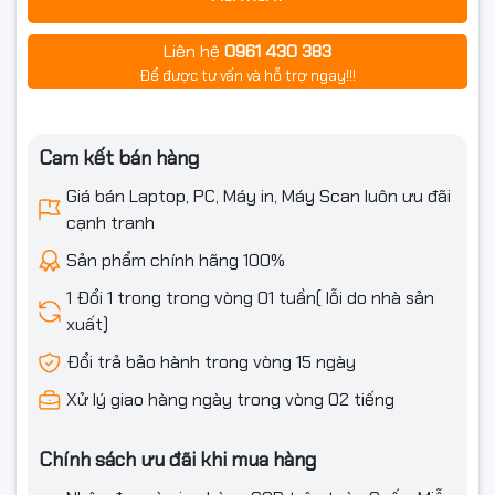
Phù hợp cho:
Liên hệ
0961 430 383
✔ Làm việc online
Để được tư vấn và hỗ trợ ngay!!!
✔ Học tập
✔ Mua sắm và giải trí
Cam kết bán hàng
🏪 Microsoft Store – Kho Ứng
Giá bán Laptop, PC, Máy in, Máy Scan luôn ưu đãi
cạnh tranh
Dụng Phong Phú
Sản phẩm chính hãng 100%
Microsoft Store trên Windows 11 được nâng cấp mạnh mẽ:
1 Đổi 1 trong trong vòng 01 tuần( lỗi do nhà sản
xuất)
Giao diện thân thiện, dễ tìm kiếm
Đổi trả bảo hành trong vòng 15 ngày
Nhiều ứng dụng, phần mềm và game hấp dẫn
Xử lý giao hàng ngày trong vòng 02 tiếng
Cập nhật nhanh chóng và an toàn
Chính sách ưu đãi khi mua hàng
Giúp người dùng dễ dàng mở rộng khả năng làm việc và giải
trí.