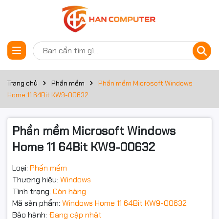
Thông số kỹ thuật
Đặt trước sản phẩm
Hệ Điều Hành Microsoft
Trang chủ
Phần mềm
Phần mềm Microsoft Windows
Windows 11 Home 64Bit
Home 11 64Bit KW9-00632
– Giải Pháp Hiện Đại
Phần mềm Microsoft Windows
Cho Gia Đình & Văn
Home 11 64Bit KW9-00632
Phòng
Loại:
Phần mềm
Thương hiệu:
Windows
Tình trạng:
Còn hàng
Microsoft Windows 11 Home 64Bit Eng Intl 1pk DSP OEI KW9-
Mã sản phẩm:
Windows Home 11 64Bit KW9-00632
00632
là phiên bản hệ điều hành mới nhất của Microsoft,
Bảo hành:
Đang cập nhật