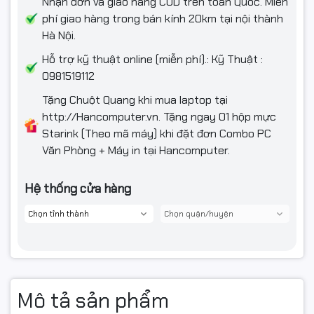
Nhận đơn và giao hàng COD trên toàn Quốc. Miễn
phí giao hàng trong bán kính 20km tại nội thành
Hà Nội.
💬 Microsoft Teams – Kết Nối
Hỗ trợ kỹ thuật online (miễn phí).: Kỹ Thuật :
Mọi Lúc, Mọi Nơi
0981519112
Tặng Chuột Quang khi mua laptop tại
Windows 11 Home tích hợp
Microsoft Teams
ngay trên màn
http://Hancomputer.vn. Tặng ngay 01 hộp mực
hình nền:
Starink (Theo mã máy) khi đặt đơn Combo PC
Chat, gọi thoại, gọi video chỉ với
một cú nhấp chuột
Văn Phòng + Máy in tại Hancomputer.
Kết nối dễ dàng với bạn bè, đồng nghiệp, người thân
Hệ thống cửa hàng
Hỗ trợ đa nền tảng:
Windows – Android – iOS
Phù hợp cho:
✔ Học online
✔ Làm việc từ xa
✔ Giao tiếp gia đình
Mô tả sản phẩm