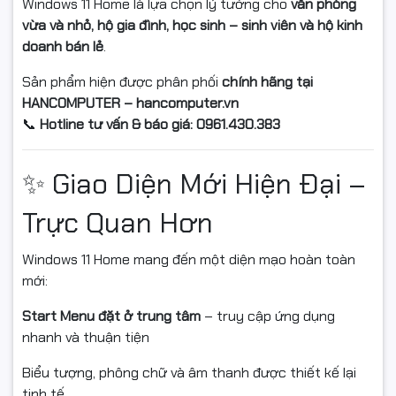
Windows 11 Home được nâng cấp mạnh mẽ về bảo mật:
Windows 11 Home là lựa chọn lý tưởng cho
văn phòng
vừa và nhỏ, hộ gia đình, học sinh – sinh viên và hộ kinh
Tích hợp các tiêu chuẩn bảo mật mới
doanh bán lẻ
.
Bảo vệ dữ liệu cá nhân và quyền riêng tư
Sản phẩm hiện được phân phối
chính hãng tại
HANCOMPUTER – hancomputer.vn
Phù hợp cho môi trường gia đình và văn phòng nhỏ
📞
Hotline tư vấn & báo giá: 0961.430.383
📌 Phiên Bản Windows 11
✨ Giao Diện Mới Hiện Đại –
Home Phù Hợp Với Ai?
Trực Quan Hơn
✔ Hộ gia đình
Windows 11 Home mang đến một diện mạo hoàn toàn
✔ Học sinh – sinh viên
mới:
✔ Văn phòng vừa và nhỏ
✔ Cửa hàng bán lẻ
Start Menu đặt ở trung tâm
– truy cập ứng dụng
✔ Người dùng cá nhân cần hệ điều hành ổn định, dễ sử dụng
nhanh và thuận tiện
Biểu tượng, phông chữ và âm thanh được thiết kế lại
📊 Thông Tin Sản Phẩm
tinh tế