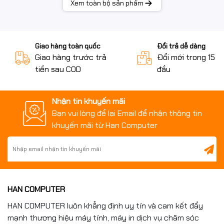
Xem toàn bộ sản phẩm
Khi mua
Microsoft Windows 11 Home
tại
hancomputer.vn
, bạn nhận được:
Giao hàng toàn quốc
Đổi trả dễ dàng
✅ Sản phẩm chính hãng Microsoft
Giao hàng trước trả
Đổi mới trong 15 n
✅ Bản quyền hợp pháp, kích hoạt ổn định
tiền sau COD
đầu
✅ Hỗ trợ cài đặt – tư vấn kỹ thuật
✅ Giá cạnh tranh
✅ Xuất hóa đơn đầy đủ
Nhận tin khuyến mãi
Bạn vui lòng để lại Email để nhận thông tin
📞
Liên hệ ngay: 0961.430.383
để được tư vấn và nhận
khuyến mãi từ Han Computer
báo giá tốt nhất hôm nay!
---
HAN COMPUTER
Windows Home 11 64Bit
Phiên bản
EngIntl 1pk DSP KW9-
HAN COMPUTER luôn khẳng định uy tín và cam kết đẩy
00632
mạnh thương hiệu máy tính, máy in dịch vụ chăm sóc