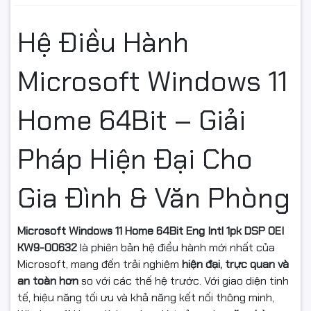
🧠 Widget Thông Minh – Cá
Hệ Điều Hành
Nhân Hóa Trải Nghiệm
Microsoft Windows 11
Tính năng
Widget
trên Windows 11 Home cho phép bạn:
Theo dõi tin tức, thời tiết, lịch, thông báo
Home 64Bit – Giải
Cá nhân hóa nội dung nhờ công nghệ AI
Pháp Hiện Đại Cho
Cập nhật thông tin quan trọng chỉ trong một thao tác
Gia Đình & Văn Phòng
Giúp người dùng tiết kiệm thời gian và quản lý công việc hiệu
quả hơn.
Microsoft Windows 11 Home 64Bit Eng Intl 1pk DSP OEI
🔐 Bảo Mật Tối Ưu – An Tâm
KW9-00632
là phiên bản hệ điều hành mới nhất của
Microsoft, mang đến trải nghiệm
hiện đại, trực quan và
Sử Dụng
an toàn hơn
so với các thế hệ trước. Với giao diện tinh
tế, hiệu năng tối ưu và khả năng kết nối thông minh,