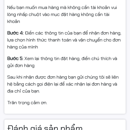
giải trí.
Nếu bạn muốn mua hàng mà không cần tài khoản vui
Thời hạn bản quyền
Vĩnh viễn
lòng nhấp chuột vào mục đặt hàng không cần tài
khoản
💬 Microsoft Teams – Kết
Ngôn ngữ
Nhiều ngôn ngữ
Bước 4:
Điền các thông tin của bạn để nhận đơn hàng,
Dùng cho khách hàng
Cá nhân/ Doanh nghiệp
Nối Mọi Lúc, Mọi Nơi
lựa chọn hình thức thanh toán và vận chuyển cho đơn
hàng của mình
Không được phép chuyển đổi
Phạm vi sử dụng
Windows 11 Home tích hợp
Microsoft Teams
ngay trên
giữa máy tính.
màn hình nền:
Bước 5:
Xem lại thông tin đặt hàng, điền chú thích và
gửi đơn hàng
Mô tả khác
Đang cập nhật
Chat, gọi thoại, gọi video chỉ với
một cú nhấp chuột
Sau khi nhận được đơn hàng bạn gửi chúng tôi sẽ liên
Kết nối dễ dàng với bạn bè, đồng nghiệp, người thân
hệ bằng cách gọi điện lại để xác nhận lại đơn hàng và
địa chỉ của bạn.
Hỗ trợ đa nền tảng:
Windows – Android – iOS
Trân trọng cảm ơn.
Phù hợp cho:
✔ Học online
✔ Làm việc từ xa
✔ Giao tiếp gia đình
Đánh giá sản phẩm