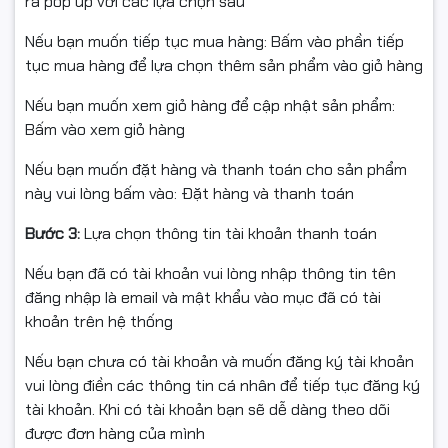
ra pop up với các lựa chọn sau
nhận được:
Phù hợp cho:
Nếu bạn muốn tiếp tục mua hàng: Bấm vào phần tiếp
✅ Sản phẩm chính hãng Microsoft
✔ Làm việc online
tục mua hàng để lựa chọn thêm sản phẩm vào giỏ hàng
✅ Bản quyền hợp pháp, kích hoạt ổn định
✔ Học tập
✅ Hỗ trợ cài đặt – tư vấn kỹ thuật
Nếu bạn muốn xem giỏ hàng để cập nhật sản phẩm:
✔ Mua sắm và giải trí
✅ Giá cạnh tranh
Bấm vào xem giỏ hàng
✅ Xuất hóa đơn đầy đủ
🏪 Microsoft Store – Kho
Nếu bạn muốn đặt hàng và thanh toán cho sản phẩm
📞
Liên hệ ngay: 0961.430.383
để được tư vấn và nhận báo
này vui lòng bấm vào: Đặt hàng và thanh toán
giá tốt nhất hôm nay!
Ứng Dụng Phong Phú
Bước 3:
Lựa chọn thông tin tài khoản thanh toán
---
Microsoft Store trên Windows 11 được nâng cấp mạnh
Nếu bạn đã có tài khoản vui lòng nhập thông tin tên
mẽ:
đăng nhập là email và mật khẩu vào mục đã có tài
khoản trên hệ thống
Giao diện thân thiện, dễ tìm kiếm
Windows Home 11 64Bit EngIntl
Phiên bản
1pk DSP KW9-00632
Nếu bạn chưa có tài khoản và muốn đăng ký tài khoản
Nhiều ứng dụng, phần mềm và game hấp dẫn
vui lòng điền các thông tin cá nhân để tiếp tục đăng ký
Hình thức cấp phép
Hộp chứa key
Cập nhật nhanh chóng và an toàn
tài khoản. Khi có tài khoản bạn sẽ dễ dàng theo dõi
được đơn hàng của mình
Số lượng thiết bị cài đặt
1 thiết bị
Giúp người dùng dễ dàng mở rộng khả năng làm việc và