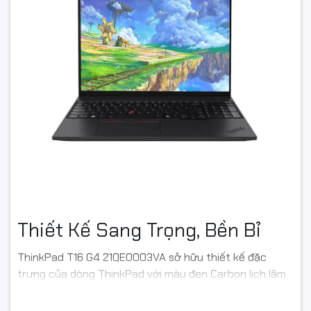
Thiết Kế Sang Trọng, Bền Bỉ
ThinkPad T16 G4 21QE0003VA sở hữu thiết kế đặc
trưng của dòng ThinkPad với màu đen Carbon lịch lãm,
các đường nét vuông vắn và logo ThinkPad quen
thuộc. Vỏ máy được làm từ vật liệu cao cấp, có khả