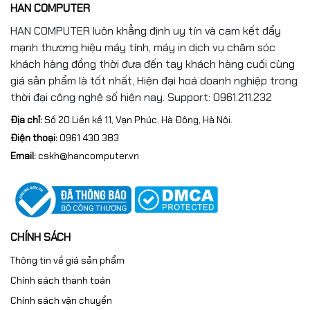
HAN COMPUTER
Kích thước
359 x 250 x 19.6 mm
HAN COMPUTER luôn khẳng định uy tín và cam kết đẩy
Trọng lượng
1,66 Kg
mạnh thương hiệu máy tính, máy in dịch vụ chăm sóc
khách hàng đồng thời đưa đến tay khách hàng cuối cùng
Màu sắc
Black
giá sản phẩm là tốt nhất, Hiện đại hoá doanh nghiệp trong
Chất liệu
Carbon Fiber
thời đại công nghệ số hiện nay. Support: 0961.211.232
Địa chỉ:
Số 20 Liền kề 11, Vạn Phúc, Hà Đông, Hà Nội.
Bảo hành
Bảo hành 3 năm
Điện thoại:
0961 430 383
Email:
cskh@hancomputer.vn
CHÍNH SÁCH
Thông tin về giá sản phẩm
Chính sách thanh toán
Chính sách vận chuyển