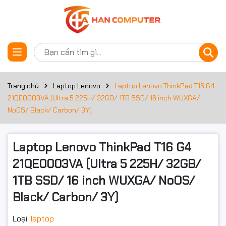
Thông số kỹ thuật
Đặt trước sản phẩm
Bộ xử lý
Dòng CPU
Ultra 5
Trang chủ
Laptop Lenovo
Laptop Lenovo ThinkPad T16 G4
21QE0003VA (Ultra 5 225H/ 32GB/ 1TB SSD/ 16 inch WUXGA/
Công nghệ
Arrow Lake
NoOS/ Black/ Carbon/ 3Y)
CPU
Mã CPU
225H
Laptop Lenovo ThinkPad T16 G4
Tốc độ CPU
1.7 GHz
21QE0003VA (Ultra 5 225H/ 32GB/
1TB SSD/ 16 inch WUXGA/ NoOS/
Tần số turbo
Up to 4.9 GHz
tối đa
Black/ Carbon/ 3Y)
Số lõi CPU
14 Cores
Loại:
laptop