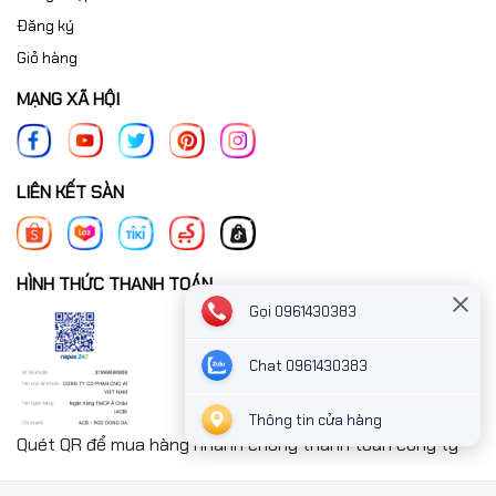
Đăng ký
Giỏ hàng
MẠNG XÃ HỘI
LIÊN KẾT SÀN
HÌNH THỨC THANH TOÁN
Gọi 0961430383
Chat 0961430383
Thông tin cửa hàng
Quét QR để mua hàng nhanh chóng thanh toán công ty