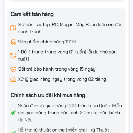
Webcam
Có
Cam kết bán hàng
Giá bán Laptop, PC, Máy in, Máy Scan luôn ưu đãi
Đèn bàn phím
Có
cạnh tranh
Tính năng đặc
Nhận dạng vân tay
Sản phẩm chính hãng 100%
biệt
1 Đổi 1 trong trong vòng 01 tuần( lỗi do nhà sản
Phần mềm
xuất)
Hệ điều hành
NoOS
Đổi trả bảo hành trong vòng 15 ngày
Xử lý giao hàng ngày trong vòng 02 tiếng
Thông tin khác
Thông số pin
Integrated 52.5Wh
Chính sách ưu đãi khi mua hàng
Kích thước
359 x 250 x 19.6 mm
Nhận đơn và giao hàng COD trên toàn Quốc. Miễn
phí giao hàng trong bán kính 20km tại nội thành
Trọng lượng
1,66 Kg
Hà Nội.
Hỗ trợ kỹ thuật online (miễn phí).: Kỹ Thuật :
Màu sắc
Black