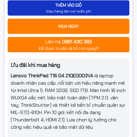
THÊM VÀO GIỎ
Tần số quét
Hãng không công bố
Giao hàng tận nơi miễn phí
Công nghệ
IPS 400nits Anti-glare, 45% NTSC
MUA NGAY
màn hình
Liên hệ
0961 430 383
Kết nối
Để được tư vấn và hỗ trợ ngay!!!
Kết nối không
Intel® Wi-Fi® 6E AX211, 802.11ax 2x2 + BT5.3
dây
Ưu đãi khi mua hàng
Thông số
Lenovo ThinkPad T16 G4 21QE0003VA
là laptop
100/1000M (RJ-45)
(Lan/Wireless)
doanh nhân cao cấp, nổi bật với hiệu năng mạnh mẽ
từ Intel Ultra 5, RAM 32GB, SSD 1TB. Màn hình 16 inch
1x USB-A (USB 5Gbps / USB 3.2 Gen 1)
1x USB-A (USB 5Gbps / USB 3.2 Gen 1), Always On
WUXGA sắc nét, bảo mật toàn diện (TPM 2.0, vân
2x USB-C® (Thunderbolt™ 4 / USB4® 40Gbps), with
tay, ThinkShutter) và thiết kế bền bỉ chuẩn quân sự
Cổng giao
USB PD 3.0 and DisplayPort™ 2.1
tiếp
MIL-STD-810H. Pin 10 giờ, kết nối đa dạng
1x HDMI® 2.1, up to 4K/60Hz
1x Headphone / microphone combo jack (3.5mm)
(Thunderbolt 4, HDMI 2.1). Lựa chọn lý tưởng cho
1x Ethernet (RJ-45)
công việc hiệu quả và bảo mật dữ liệu.
Tính năng