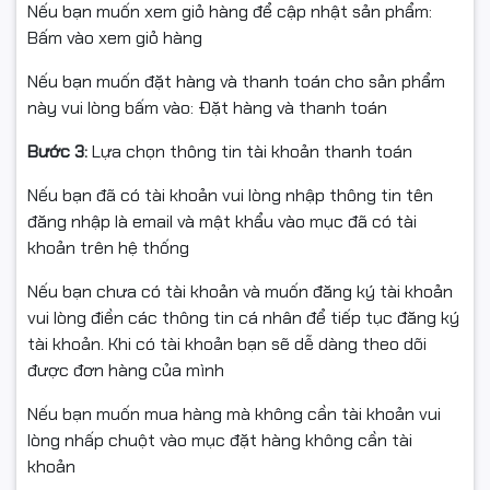
Nếu bạn muốn xem giỏ hàng để cập nhật sản phẩm:
Bấm vào xem giỏ hàng
Hiệu Năng Vượt Trội
Nếu bạn muốn đặt hàng và thanh toán cho sản phẩm
này vui lòng bấm vào: Đặt hàng và thanh toán
Laptop được trang bị bộ vi xử lý
Intel Ultra 5 225H
Bước 3:
Lựa chọn thông tin tài khoản thanh toán
mạnh mẽ, mang đến hiệu năng xử lý nhanh chóng và
mượt mà cho mọi tác vụ, từ công việc văn phòng hàng
Nếu bạn đã có tài khoản vui lòng nhập thông tin tên
ngày đến các ứng dụng đồ họa và kỹ thuật chuyên
đăng nhập là email và mật khẩu vào mục đã có tài
sâu. Bộ nhớ
RAM 32GB
cho phép bạn chạy đa nhiệm
khoản trên hệ thống
một cách thoải mái mà không lo bị giật lag. Ổ cứng
SSD
1TB
cung cấp không gian lưu trữ rộng lớn và tốc độ
Nếu bạn chưa có tài khoản và muốn đăng ký tài khoản
truy xuất dữ liệu siêu nhanh.
vui lòng điền các thông tin cá nhân để tiếp tục đăng ký
tài khoản. Khi có tài khoản bạn sẽ dễ dàng theo dõi
Màn Hình Sắc Nét, Chống Chói
được đơn hàng của mình
Màn hình
16 inch WUXGA (1920x1200)
của ThinkPad T16
Nếu bạn muốn mua hàng mà không cần tài khoản vui
G4 21QE0003VA hiển thị hình ảnh sắc nét, màu sắc
lòng nhấp chuột vào mục đặt hàng không cần tài
trung thực và độ sáng cao. Công nghệ chống chói giúp
khoản
bạn làm việc thoải mái ngay cả trong điều kiện ánh