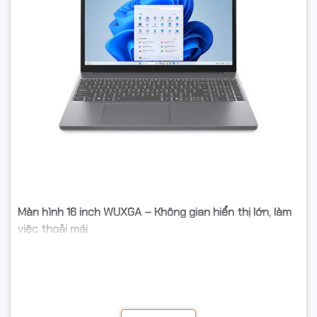
Màn hình 16 inch WUXGA – Không gian hiển thị lớn, làm
việc thoải mái
Laptop
được trang bị màn hình 16 inch độ phân giải
WUXGA (1920×1200)
với tỷ lệ 16:10 hiện đại, cho khả
năng hiển thị nhiều nội dung hơn theo chiều dọc. Viền
mỏng giúp mở rộng không gian quan sát, hình ảnh rõ
nét, phù hợp cho công việc văn phòng, học tập, xem