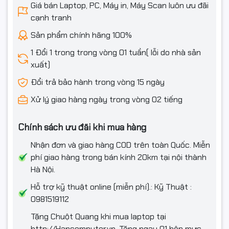
Giá bán Laptop, PC, Máy in, Máy Scan luôn ưu đãi
cạnh tranh
Webcam
Có
Sản phẩm chính hãng 100%
Đèn bàn phím
Không
1 Đổi 1 trong trong vòng 01 tuần( lỗi do nhà sản
xuất)
Tính năng đặc
Nhận dạng vân tay
biệt
Đổi trả bảo hành trong vòng 15 ngày
Phần mềm
Xử lý giao hàng ngày trong vòng 02 tiếng
Hệ điều hành
Windows 11 Home
Chính sách ưu đãi khi mua hàng
Thông tin khác
Nhận đơn và giao hàng COD trên toàn Quốc. Miễn
phí giao hàng trong bán kính 20km tại nội thành
Thông số pin
Integrated 60Wh
Hà Nội.
360 x 251 x 16.9-17.9 mm (14.17 x 9.88 x 0.67-0.70
Kích thước
Hỗ trợ kỹ thuật online (miễn phí).: Kỹ Thuật :
inches)
0981519112
Trọng lượng
Starting at 1.73 kg (3.81 lbs)
Tặng Chuột Quang khi mua laptop tại
http://Hancomputer.vn. Tặng ngay 01 hộp mực