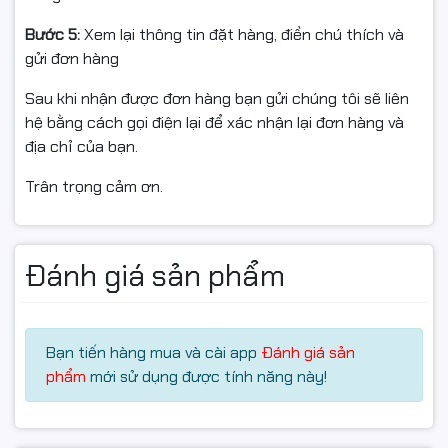
Bước 5:
Xem lại thông tin đặt hàng, điền chú thích và
gửi đơn hàng
Sau khi nhận được đơn hàng bạn gửi chúng tôi sẽ liên
hệ bằng cách gọi điện lại để xác nhận lại đơn hàng và
địa chỉ của bạn.
Trân trọng cảm ơn.
Bàn phím full-size, cổng kết nối đầy đủ
Bàn phím được thiết kế rộng rãi, hành trình phím hợp lý
mang lại cảm giác gõ thoải mái trong thời gian dài, đặc
Đánh giá sản phẩm
biệt phù hợp với người thường xuyên nhập liệu nhờ dãy
phím số riêng. Máy hỗ trợ đầy đủ các cổng kết nối cần
thiết như USB-A, USB-C, HDMI, jack tai nghe 3.5mm và
khe thẻ SD, đáp ứng tốt nhu cầu sử dụng ngoại vi.
Bạn tiến hàng mua và cài app
Đánh giá sản
phẩm
mới sử dụng được tính năng này!