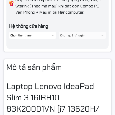
Màu sắc
Grey
Starink (Theo mã máy) khi đặt đơn Combo PC
Văn Phòng + Máy in tại Hancomputer.
Chất liệu
Aluminium
Bảo hành
Bảo hành 2 năm
Hệ thống cửa hàng
Mô tả sản phẩm
Laptop Lenovo IdeaPad
Slim 3 16IRH10
83K20001VN (i7 13620H/