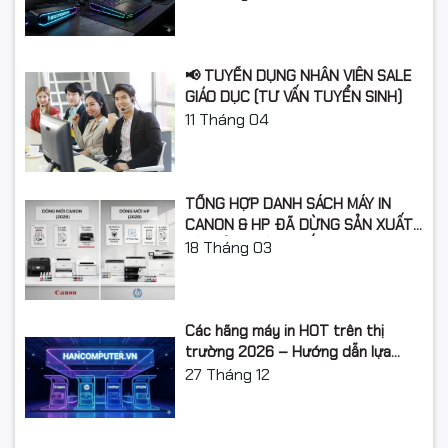
Loại ổ cứng
SSD
Chuẩn giao
📢 TUYỂN DỤNG NHÂN VIÊN SALE
M.2 NVMe PCIe 2242
tiếp ổ cứng
GIÁO DỤC (TƯ VẤN TUYỂN SINH)
11
Tháng 04
Khe cắm ổ
2 khay M2 2242
cứng
Card màn hình
TỔNG HỢP DANH SÁCH MÁY IN
CANON & HP ĐÃ DỪNG SẢN XUẤT:
Card đồ họa
Intel UHD Graphics
LỘ TRÌNH NÂNG CẤP 2026
18
Tháng 03
Card tích hợp
VGA onboard
Màn hình
Các hãng máy in HOT trên thị
trường 2026 – Hướng dẫn lựa
Kích thước
16 inch WUXGA
chọn và so sánh chi tiết
27
Tháng 12
màn hình
Độ phân giải
WUXGA (1920x1200)