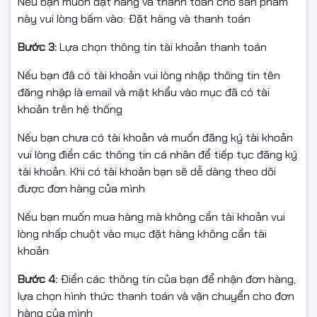
Nếu bạn muốn đặt hàng và thanh toán cho sản phẩm
Intel Core i7-13620H – Xử lý nhanh, đa nhiệm mượt mà
này vui lòng bấm vào: Đặt hàng và thanh toán
Sức mạnh của
IdeaPad Slim 3 16IRH10
đến từ bộ vi xử lý
Bước 3:
Lựa chọn thông tin tài khoản thanh toán
Intel Core i7-13620H
thế hệ 13 với 10 nhân 16 luồng,
xung nhịp tối đa 4.9GHz. Cấu hình này đáp ứng tốt các
Nếu bạn đã có tài khoản vui lòng nhập thông tin tên
tác vụ nặng như lập trình, làm việc với dữ liệu lớn, chỉnh
đăng nhập là email và mật khẩu vào mục đã có tài
sửa ảnh – video nhẹ.
RAM 16GB
kết hợp
SSD 512GB
giúp
khoản trên hệ thống
máy vận hành ổn định, khởi động nhanh và truy xuất dữ
liệu tức thì.
Nếu bạn chưa có tài khoản và muốn đăng ký tài khoản
vui lòng điền các thông tin cá nhân để tiếp tục đăng ký
tài khoản. Khi có tài khoản bạn sẽ dễ dàng theo dõi
được đơn hàng của mình
Nếu bạn muốn mua hàng mà không cần tài khoản vui
lòng nhấp chuột vào mục đặt hàng không cần tài
khoản
Bước 4:
Điền các thông tin của bạn để nhận đơn hàng,
lựa chọn hình thức thanh toán và vận chuyển cho đơn
hàng của mình