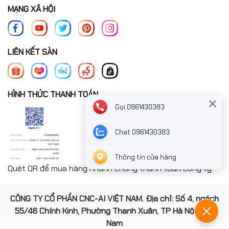
MẠNG XÃ HỘI
LIÊN KẾT SÀN
HÌNH THỨC THANH TOÁN
Gọi 0961430383
Chat 0961430383
Thông tin cửa hàng
Quét QR để mua hàng nhanh chóng thanh toán công ty
CÔNG TY CỔ PHẦN CNC-AI VIỆT NAM. Địa chỉ: Số 4, ngách
55/46 Chính Kinh, Phường Thanh Xuân, TP Hà Nội, Việt
Nam