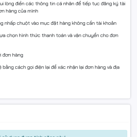
i lòng điền các thông tin cá nhân để tiếp tục đăng ký tài
LBP 162dw, MF269DW, MF261D, MF267DW, MF264DW
đơn hàng của mình
ng nhấp chuột vào mục đặt hàng không cần tài khoản
, đạt chứng nhận STMC, CE, REACH, ROHS, ISO 9001, ISO
lựa chọn hình thức thanh toán và vận chuyển cho đơn
 EU, Nhật Bản, Hàn Quốc, Canada, Australia, New Zealand
ửi đơn hàng
 bằng cách gọi điện lại để xác nhận lại đơn hàng và địa
ại
hòng
hận máy