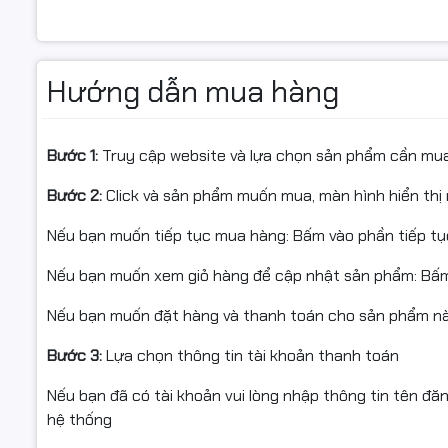
Tình trạng:
Còn hàng
Hướng dẫn mua hàng
Đặc điểm nổi bật:
• Dùng cho máy in Canon LBP 160 Series, canon LBP 161
in canon MF269DW, máy in canon MF261D, MF267DW,
má
Bước 1:
Truy cập website và lựa chọn sản phẩm cần mu
• Loại mực: Laser
• Màu mực: Đen (Black)
Bước 2:
Click và sản phẩm muốn mua, màn hình hiển thị 
• Năng suất in: 1.600 trang A4 với độ phủ 5%
• Dùng hộp mực Star Ink giúp tiết kiệm 75% chi phí in ấn,
Nếu bạn muốn tiếp tục mua hàng: Bấm vào phần tiếp t
• Độ tương thích cao, không gây lỗi hoặc lem mực
Nếu bạn muốn xem giỏ hàng để cập nhật sản phẩm: Bấm
• Bảo hành: 1 đổi 1 trong 6 tháng hoặc đến khi hết mực
• Ship COD toàn quốc – Giao hàng & lắp đặt miễn phí tại 
Nếu bạn muốn đặt hàng và thanh toán cho sản phẩm này
Bước 3:
Lựa chọn thông tin tài khoản thanh toán
Thông tin sản phẩm:
Nếu bạn đã có tài khoản vui lòng nhập thông tin tên đă
• Sản phẩm: Mực in laser nguyên hộp Star Ink
hệ thống
• Hãng sản xuất: Star Ink