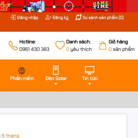
Đăng nhập
Đăng ký
So sánh sản phẩm (
0
)
Hotline:
Danh sách:
Giỏ hàng
0961 430 383
0
yêu thích
0
sản phẩm
Phần mềm
Đèn Solar
Tin tức
:
6 tháng