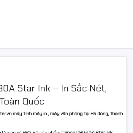
0A Star Ink
– In Sắc Nét,
 Toàn Quốc
er.vn máy tính máy in , máy văn phòng tại Hà đông, thanh
in Canon và HP? Bộ sản phẩm
Canon CRG-051 Star Ink