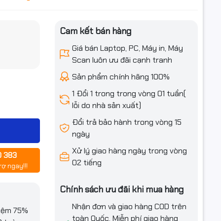
Cam kết bán hàng
iều ưu đãi
Giá bán Laptop, PC, Máy in, Máy
Scan luôn ưu đãi cạnh tranh
Sản phẩm chính hãng 100%
1 Đổi 1 trong trong vòng 01 tuần(
lỗi do nhà sản xuất)
Đổi trả bảo hành trong vòng 15
ngày
Xử lý giao hàng ngày trong vòng
0 383
LBP162dw
02 tiếng
rợ ngay!!!
M227d,
Chính sách ưu đãi khi mua hàng
Nhận đơn và giao hàng COD trên
kiệm 75%
toàn Quốc. Miễn phí giao hàng