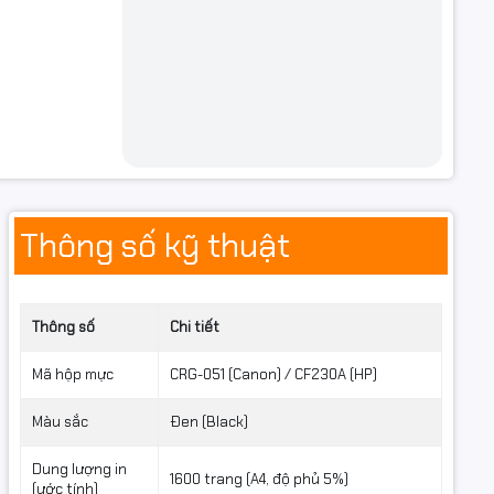
Thông số kỹ thuật
Thông số
Chi tiết
Mã hộp mực
CRG-051 (Canon) / CF230A (HP)
Màu sắc
Đen (Black)
Dung lượng in
1600 trang (A4, độ phủ 5%)
(ước tính)