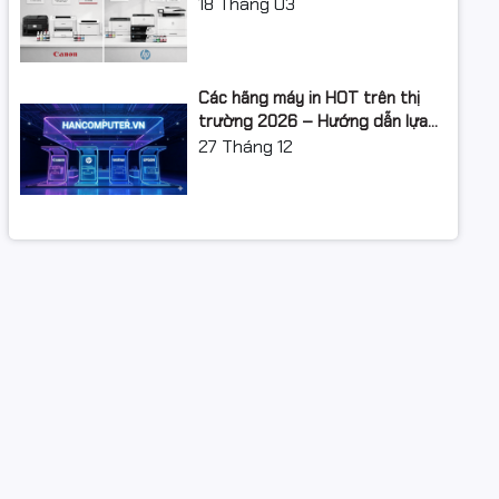
XUẤT: LỘ TRÌNH NÂNG CẤP 2026
18
Tháng 03
Các hãng máy in HOT trên thị
trường 2026 – Hướng dẫn lựa
chọn và so sánh chi tiết
27
Tháng 12