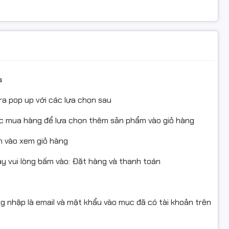
w, máy in canon LBP 161dn, máy in canon LBP 162dw, máy
y in canon MF264DW
a
ra pop up với các lựa chọn sau
 bản in sắc nét, ổn định
ục mua hàng để lựa chọn thêm sản phẩm vào giỏ hàng
 vào xem giỏ hàng
Hà Nội, hỗ trợ kỹ thuật tận nơi
 vui lòng bấm vào: Đặt hàng và thanh toán
ng nhập là email và mật khẩu vào mục đã có tài khoản trên