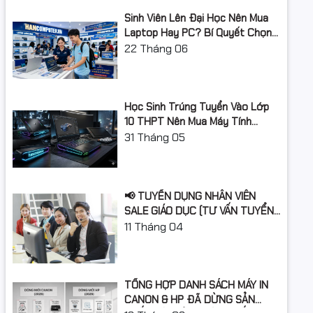
Sinh Viên Lên Đại Học Nên Mua
Laptop Hay PC? Bí Quyết Chọn
Máy Tính Đúng Nhu Cầu, Không
22
Tháng 06
Lãng Phí Tiền Của Bố Mẹ
Học Sinh Trúng Tuyển Vào Lớp
10 THPT Nên Mua Máy Tính
Laptop Gì Năm Học 2026 -
31
Tháng 05
2027?
📢 TUYỂN DỤNG NHÂN VIÊN
SALE GIÁO DỤC (TƯ VẤN TUYỂN
SINH)
11
Tháng 04
TỔNG HỢP DANH SÁCH MÁY IN
CANON & HP ĐÃ DỪNG SẢN