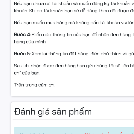
• Mã hộp mực: Canon CRG-051H / 30A
Nếu bạn chưa có tài khoản và muốn đăng ký tài khoản vu
• Dùng cho máy in: Canon LBP 160 Series, LBP 161dn, 
khoản. Khi có tài khoản bạn sẽ dễ dàng theo dõi được 
• Màu sắc: Black
Nếu bạn muốn mua hàng mà không cần tài khoản vui lò
• Dung lượng in: 1.600 trang A4 với độ phủ 5%
• Tiêu chuẩn chất lượng: Sản xuất theo tiêu chuẩn OEM
Bước 4:
Điền các thông tin của bạn để nhận đơn hàng, 
14001
hàng của mình
• Sản phẩm được xuất khẩu sang các thị trường lớn: Mỹ,
Bước 5:
Xem lại thông tin đặt hàng, điền chú thích và g
Ưu điểm nổi bật:
• Bản in rõ nét, đậm màu, không lem và khô nhanh
Sau khi nhận được đơn hàng bạn gửi chúng tôi sẽ liên hệ
• Tương thích hoàn hảo với các dòng máy Canon hiện đ
chỉ của bạn.
• Dễ tháo lắp, thay thế nhanh chóng, tiện lợi
Trân trọng cảm ơn.
• Tiết kiệm chi phí in ấn tối đa cho doanh nghiệp, văn p
• Độ ổn định cao, không gây hư hại trống từ hoặc bộ p
Đánh giá sản phẩm