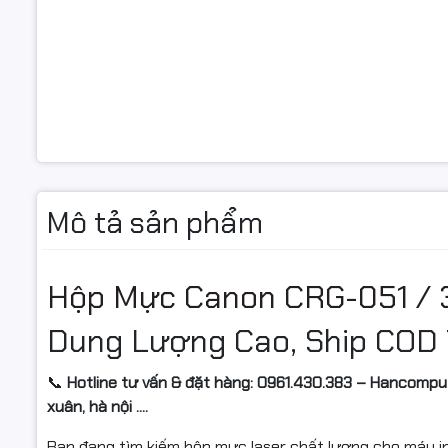
Mô tả sản phẩm
Hộp Mực Canon CRG-051 / 3
Dung Lượng Cao, Ship COD
📞
Hotline tư vấn & đặt hàng: 0961.430.383 – Hancomput
xuân, hà nội ....
Bạn đang tìm kiếm hộp mực laser chất lượng cho máy 