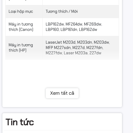
Loại hộp mực
Tương thích / Mới
Máy in tương
LBP162dw, MF264dw, MF269dw,
thích (Canon)
LBP160, LBP161dn, LBP162dw
LaserJet M203d, M203dn, M203dw,
Máy in tương
MFP M227sdn, M227d, M227fdn,
thích (HP)
M227fdw, Laser M203a, 227dw
Xem tất cả
Tin tức