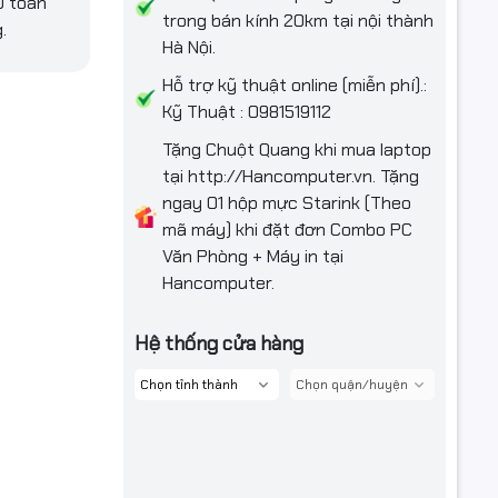
D toàn
trong bán kính 20km tại nội thành
.
Hà Nội.
Hỗ trợ kỹ thuật online (miễn phí).:
Kỹ Thuật : 0981519112
Tặng Chuột Quang khi mua laptop
tại http://Hancomputer.vn. Tặng
ngay 01 hộp mực Starink (Theo
mã máy) khi đặt đơn Combo PC
Văn Phòng + Máy in tại
Hancomputer.
Hệ thống cửa hàng