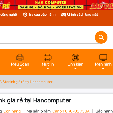
n công nghệ
Tra cứu bảo hành
Chính sách bảo mật
Máy Scan
Mực in
Linh kiện
Màn hình
Star Ink giá rẻ tại Hancomputer
k giá rẻ tại Hancomputer
g:
Còn hàng
Mã sản phẩm:
Canon CRG-051/30A
Bảo hành