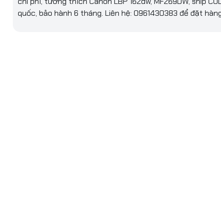
chi phí, tương thích Canon LBP 162dw, MF269DW, ship CO
quốc, bảo hành 6 tháng. Liên hệ: 0961430383 để đặt hàng