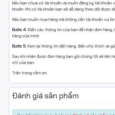
Nếu bạn chưa có tài khoản và muốn đăng ký tài khoản vu
• Tiêu chuẩn chất lượng: Sản xuất theo tiêu chuẩn OEM
khoản. Khi có tài khoản bạn sẽ dễ dàng theo dõi được 
14001
• Sản phẩm được xuất khẩu sang các thị trường Mỹ, EU,
Nếu bạn muốn mua hàng mà không cần tài khoản vui lò
Ưu điểm vượt trội
Bước 4:
Điền các thông tin của bạn để nhận đơn hàng, 
hàng của mình
• Màu in sắc nét, trung thực, rõ ràng, không lem và khô
• Tương thích hoàn hảo với các dòng máy in HP, không g
Bước 5:
Xem lại thông tin đặt hàng, điền chú thích và g
• Tiết kiệm chi phí so với mực chính hãng, chất lượng 
Sau khi nhận được đơn hàng bạn gửi chúng tôi sẽ liên hệ
• Lắp đặt dễ dàng, hỗ trợ kỹ thuật tận nơi, bảo hành đ
chỉ của bạn.
• Phù hợp cho văn phòng, doanh nghiệp, cửa hàng in ấ
Trân trọng cảm ơn.
🚚 Ship COD Toàn Qu
Hancomputer.vn hỗ trợ:
Đánh giá sản phẩm
✔ Giao hàng toàn quốc
✔ Ship COD tận nơi
✔ Kiểm tra hàng trước thanh toán