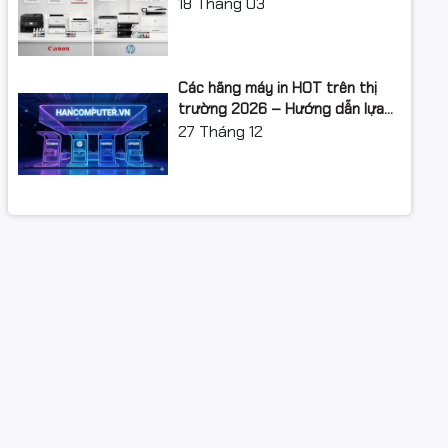
XUẤT: LỘ TRÌNH NÂNG CẤP 2026
18
Tháng 03
Các hãng máy in HOT trên thị
trường 2026 – Hướng dẫn lựa
chọn và so sánh chi tiết
27
Tháng 12