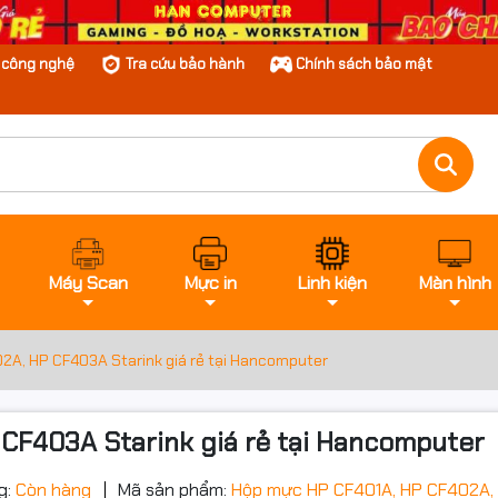
n công nghệ
Tra cứu bảo hành
Chính sách bảo mật
Máy Scan
Mực in
Linh kiện
Màn hình
2A, HP CF403A Starink giá rẻ tại Hancomputer
CF403A Starink giá rẻ tại Hancomputer
g:
Còn hàng
Mã sản phẩm:
Hộp mực HP CF401A, HP CF402A,