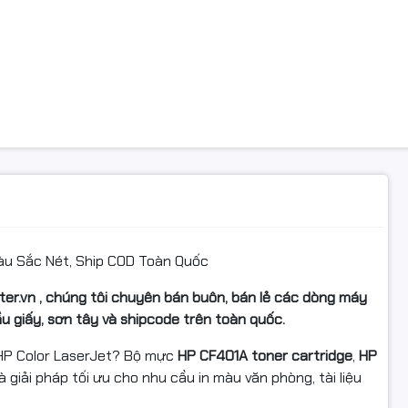
u Sắc Nét, Ship COD Toàn Quốc
er.vn , chúng tôi chuyên bán buôn, bán lẻ các dòng máy
cầu giấy, sơn tây và shipcode trên toàn quốc.
HP Color LaserJet? Bộ mực
HP CF401A toner cartridge
,
HP
à giải pháp tối ưu cho nhu cầu in màu văn phòng, tài liệu