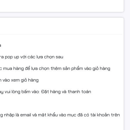
52DW / M252MFP / M277
agenta)
n ấn, bản in sắc nét, bền màu, tăng tuổi thọ máy in lên 5
a
ực
ra pop up với các lựa chọn sau
Hà Nội
ục mua hàng để lựa chọn thêm sản phẩm vào giỏ hàng
 vào xem giỏ hàng
 vui lòng bấm vào: Đặt hàng và thanh toán
ng nhập là email và mật khẩu vào mục đã có tài khoản trên
52DW / M252MFP / M277