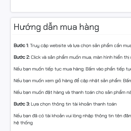
• Dùng cho máy in: HP Color LaserJet Pro M252N / M2
• Loại mực: Laser màu
• Màu mực: Lục lam / Vàng / Đỏ tươi (Cyan / Yellow / M
Hướng dẫn mua hàng
• Năng suất in: 1.400 trang A4 với độ phủ 5%
• Dùng hộp mực Star Ink giúp tiết kiệm đến 75% chi phí i
lần
Bước 1:
Truy cập website và lựa chọn sản phẩm cần mu
• Bảo hành: 1 đổi 1 trong vòng 06 tháng hoặc đến hết m
Bước 2:
Click và sản phẩm muốn mua, màn hình hiển thị 
• Giao hàng miễn phí toàn quốc, nhận hàng trong 2h tại 
Nếu bạn muốn tiếp tục mua hàng: Bấm vào phần tiếp t
Nếu bạn muốn xem giỏ hàng để cập nhật sản phẩm: Bấm
Thông tin sản phẩm
Nếu bạn muốn đặt hàng và thanh toán cho sản phẩm này
• Sản phẩm: Mực nguyên hộp máy in laser
• Hãng sản xuất: Star Ink
Bước 3:
Lựa chọn thông tin tài khoản thanh toán
• Mã hộp mực: HP CF401A / CF402A / CF403A (201A)
Nếu bạn đã có tài khoản vui lòng nhập thông tin tên đă
• Dùng cho máy in: HP Color LaserJet Pro M252N / M2
hệ thống
• Màu sắc: Lục lam / Vàng / Đỏ tươi
• Dung lượng in: 1.400 trang A4 với độ phủ 5%