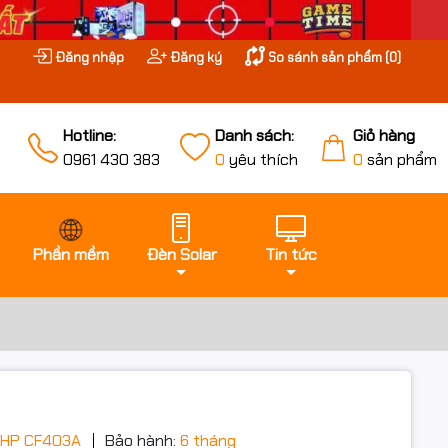
Đăng nhập
Đăng ký
So sánh sản phẩm (
0
)
Hotline:
Danh sách:
Giỏ hàng
0961 430 383
0
yêu thích
0
sản phẩm
Phần mềm
Đèn Solar
Tin tức
 HP CF403A
Bảo hành:
6 tháng