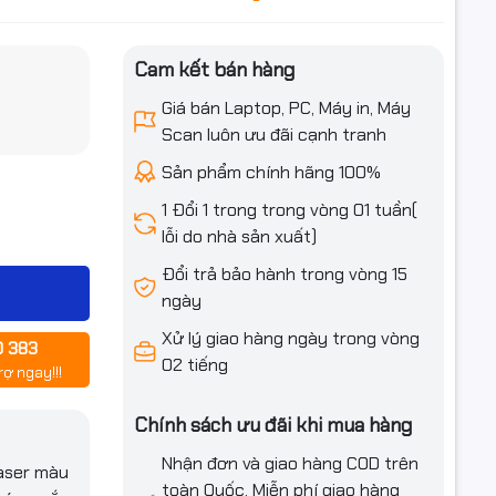
Cam kết bán hàng
iều ưu đãi
Giá bán Laptop, PC, Máy in, Máy
Scan luôn ưu đãi cạnh tranh
Sản phẩm chính hãng 100%
1 Đổi 1 trong trong vòng 01 tuần(
lỗi do nhà sản xuất)
Đổi trả bảo hành trong vòng 15
ngày
Xử lý giao hàng ngày trong vòng
0 383
02 tiếng
rợ ngay!!!
ro M252n,
Chính sách ưu đãi khi mua hàng
 Pro MFP
Nhận đơn và giao hàng COD trên
aser màu
toàn Quốc. Miễn phí giao hàng