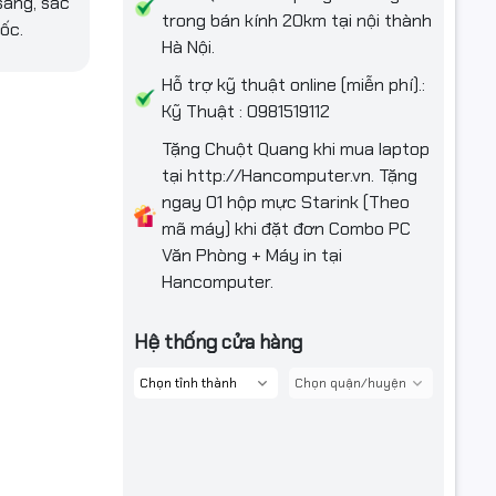
sáng, sắc
trong bán kính 20km tại nội thành
ốc.
Hà Nội.
Hỗ trợ kỹ thuật online (miễn phí).:
Kỹ Thuật : 0981519112
Tặng Chuột Quang khi mua laptop
tại http://Hancomputer.vn. Tặng
ngay 01 hộp mực Starink (Theo
mã máy) khi đặt đơn Combo PC
Văn Phòng + Máy in tại
Hancomputer.
Hệ thống cửa hàng