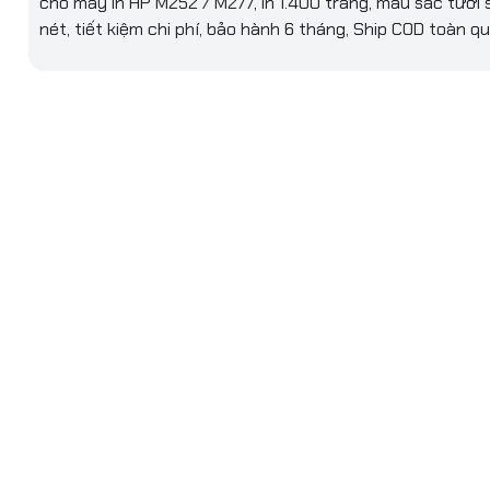
cho máy in HP M252 / M277, in 1.400 trang, màu sắc tươi 
363 x 96 x 111 mm (14.29 x 3.78 x 4.37 inches)
nét, tiết kiệm chi phí, bảo hành 6 tháng, Ship COD toàn qu
ng gói hàng
~0.75 kg (~1.65 lb)
hoạt động
15 đến 30°C (59 to 86°F)
t động
10 to 80% RH
bảo quản
-20 to 40°C (-4 to 104°F)
o quản
10 to 95% RH