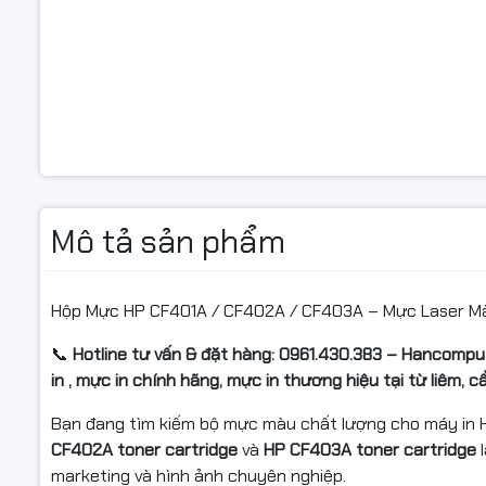
Mô tả sản phẩm
Hộp Mực HP CF401A / CF402A / CF403A
– Mực Laser Mà
📞
Hotline tư vấn & đặt hàng: 0961.430.383 – Hancomput
in , mực in chính hãng, mực in thương hiệu tại từ liêm, 
Bạn đang tìm kiếm bộ mực màu chất lượng cho máy in 
CF402A toner cartridge
và
HP CF403A toner cartridge
l
marketing và hình ảnh chuyên nghiệp.