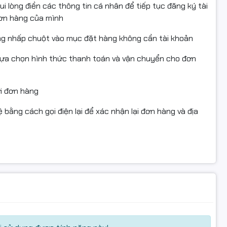
i lòng điền các thông tin cá nhân để tiếp tục đăng ký tài
, đạt chứng nhận STMC, CE, REACH, ROHS, ISO 9001, ISO
đơn hàng của mình
 Canada, Nhật Bản, Hàn Quốc, Australia, New Zealand
ng nhấp chuột vào mục đặt hàng không cần tài khoản
lựa chọn hình thức thanh toán và vận chuyển cho đơn
ng phai màu
ây lỗi hoặc ảnh hưởng đến trống in
ửi đơn hàng
tương đương
 bằng cách gọi điện lại để xác nhận lại đơn hàng và địa
ổi mới nhanh chóng
n có nhu cầu in màu thường xuyên
ốc