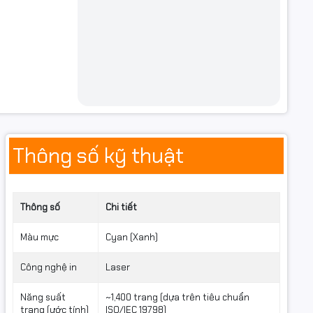
Thông số kỹ thuật
Thông số
Chi tiết
Màu mực
Cyan (Xanh)
Công nghệ in
Laser
Năng suất
~1,400 trang (dựa trên tiêu chuẩn
trang (ước tính)
ISO/IEC 19798)