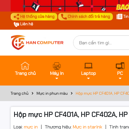
Hệ thống cửa hàng
Chính sách đổi trả hàng
Ti
Liên hệ
Trang chủ
Máy In
Laptop
PC
Trang chủ
Mực in phun màu
Hộp mực HP CF401A, HP CF40
Hộp mực HP CF401A, HP CF402A, HP 
Loại:
mực in
Thương hiệu:
Mực in starInk
Tình trạn