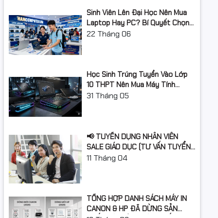
Sinh Viên Lên Đại Học Nên Mua
Nhiệt độ bảo
-20 to 40°C (-4 to 104°F)
Laptop Hay PC? Bí Quyết Chọn
quản
Máy Tính Đúng Nhu Cầu, Không
22
Tháng 06
Lãng Phí Tiền Của Bố Mẹ
Độ ẩm bảo
10 to 95% RH
quản
Học Sinh Trúng Tuyển Vào Lớp
10 THPT Nên Mua Máy Tính
Laptop Gì Năm Học 2026 -
31
Tháng 05
2027?
📢 TUYỂN DỤNG NHÂN VIÊN
SALE GIÁO DỤC (TƯ VẤN TUYỂN
SINH)
11
Tháng 04
TỔNG HỢP DANH SÁCH MÁY IN
CANON & HP ĐÃ DỪNG SẢN