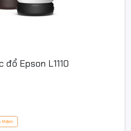
c đổ Epson L1110
ợng lớn với chi phí thấp.
 thêm