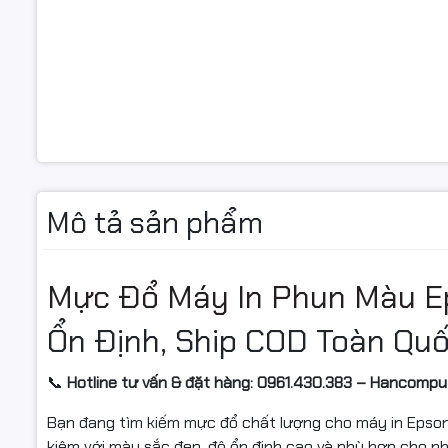
Mô tả sản phẩm
Mực Đổ Máy In Phun Màu E
Ổn Định, Ship COD Toàn Qu
📞
Hotline tư vấn & đặt hàng: 0961.430.383 – Hancompu
Bạn đang tìm kiếm mực đổ chất lượng cho máy in Eps
kiệm với màu sắc đẹp, độ ổn định cao và phù hợp cho nh