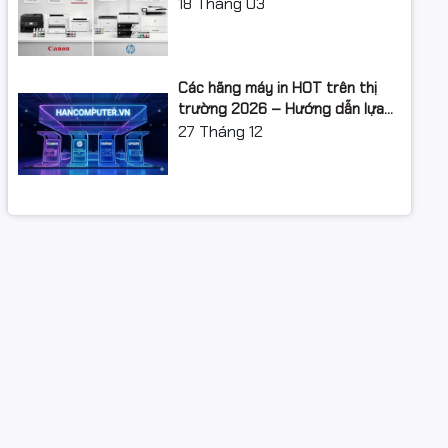
XUẤT: LỘ TRÌNH NÂNG CẤP 2026
18
Tháng 03
Các hãng máy in HOT trên thị
trường 2026 – Hướng dẫn lựa
chọn và so sánh chi tiết
27
Tháng 12