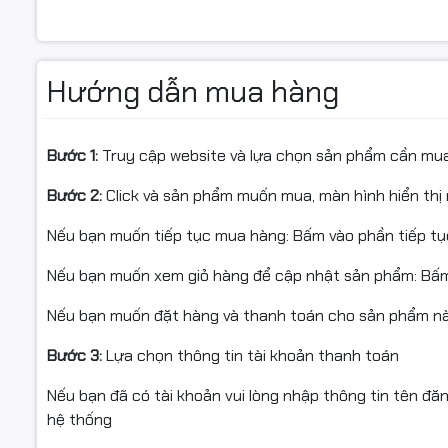
Đặc điểm nổi bật:
• Loại mực in: Epson phun màu
• Màu sắc:
Hướng dẫn mua hàng
C13T00V100 – Đen (BK)
Bước 1:
Truy cập website và lựa chọn sản phẩm cần mu
C13T00V200 – Xanh (C)
Bước 2:
Click và sản phẩm muốn mua, màn hình hiển thị 
C13T00V300 – Đỏ (M)
Nếu bạn muốn tiếp tục mua hàng: Bấm vào phần tiếp t
C13T00V400 – Vàng (Y)
• Loại máy in sử dụng: Epson L1110, L3110, L3150, L3100, L3
Nếu bạn muốn xem giỏ hàng để cập nhật sản phẩm: Bấm
• Dung lượng: 70ml
• Giá bán áp dụng cho
01 chai mực (một màu)
Nếu bạn muốn đặt hàng và thanh toán cho sản phẩm này
• Ship COD toàn quốc, giao hàng và lắp đặt miễn phí tại 
Bước 3:
Lựa chọn thông tin tài khoản thanh toán
Nếu bạn đã có tài khoản vui lòng nhập thông tin tên đă
hệ thống