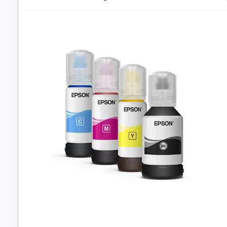
Đặt trư
Thôn
Thông số
Loại mực i
Mã mực in
Màu sắc
Dung tích
Mực đổ máy 
L1110 t
Máy in tươ
3