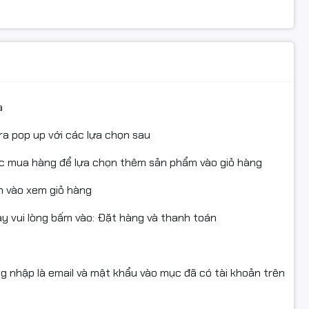
a
ra pop up với các lựa chọn sau
ục mua hàng để lựa chọn thêm sản phẩm vào giỏ hàng
101, L3116, L5190, L5196
 vào xem giỏ hàng
 vui lòng bấm vào: Đặt hàng và thanh toán
nội thành Hà Nội
ng nhập là email và mật khẩu vào mục đã có tài khoản trên