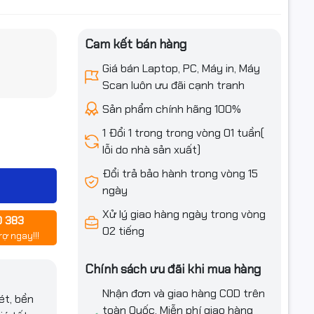
Cam kết bán hàng
iều ưu đãi
Giá bán Laptop, PC, Máy in, Máy
Scan luôn ưu đãi cạnh tranh
Sản phẩm chính hãng 100%
1 Đổi 1 trong trong vòng 01 tuần(
lỗi do nhà sản xuất)
Đổi trả bảo hành trong vòng 15
ngày
Xử lý giao hàng ngày trong vòng
0 383
02 tiếng
rợ ngay!!!
Chính sách ưu đãi khi mua hàng
16, L3150,
Nhận đơn và giao hàng COD trên
L3250
ét, bền
toàn Quốc. Miễn phí giao hàng