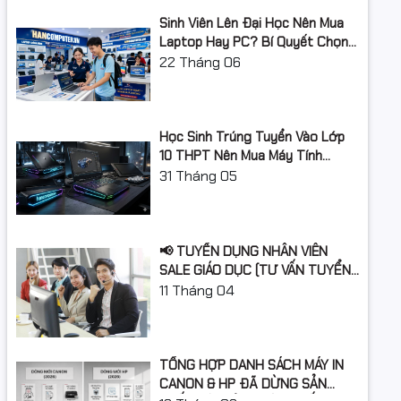
Sinh Viên Lên Đại Học Nên Mua
Laptop Hay PC? Bí Quyết Chọn
Máy Tính Đúng Nhu Cầu, Không
22
Tháng 06
Lãng Phí Tiền Của Bố Mẹ
Học Sinh Trúng Tuyển Vào Lớp
10 THPT Nên Mua Máy Tính
Laptop Gì Năm Học 2026 -
31
Tháng 05
2027?
📢 TUYỂN DỤNG NHÂN VIÊN
SALE GIÁO DỤC (TƯ VẤN TUYỂN
SINH)
11
Tháng 04
TỔNG HỢP DANH SÁCH MÁY IN
CANON & HP ĐÃ DỪNG SẢN