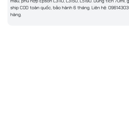
màu, phù hợp Epson L3110, L3150, L5190. Dung tích 70ml, gi
ship COD toàn quốc, bảo hành 6 tháng. Liên hệ: 0961430
Dạng nước
hàng.