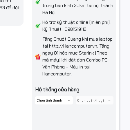
á tốt,
trong bán kính 20km tại nội thành
383 để đặt
Hà Nội.
Hỗ trợ kỹ thuật online (miễn phí).:
Kỹ Thuật : 0981519112
Tặng Chuột Quang khi mua laptop
tại http://Hancomputer.vn. Tặng
ngay 01 hộp mực Starink (Theo
mã máy) khi đặt đơn Combo PC
Văn Phòng + Máy in tại
Hancomputer.
Hệ thống cửa hàng