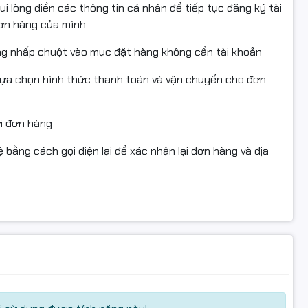
i lòng điền các thông tin cá nhân để tiếp tục đăng ký tài
đơn hàng của mình
ng nhấp chuột vào mục đặt hàng không cần tài khoản
 lem mực
lựa chọn hình thức thanh toán và vận chuyển cho đơn
ng, hộ kinh doanh cần in ấn thường xuyên
, đạt chứng nhận STMC, CE, REACH, ROHS, ISO 9001, ISO
ửi đơn hàng
hun và kéo dài tuổi thọ máy in
 bằng cách gọi điện lại để xác nhận lại đơn hàng và địa