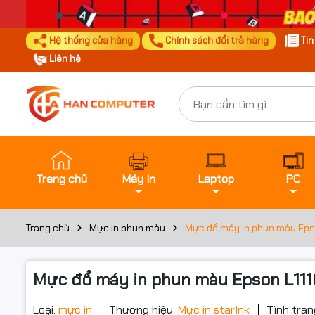
Hệ thống cửa hàng
Chính sách đổi trả hàng
Ti
Liên hệ
Trang chủ
Máy In
Laptop
PC
Trang chủ
Mực in phun màu
Mực đổ máy in phun màu Eps
Mực đổ máy in phun màu Epson L111
Loại:
mực in
Thương hiệu:
Mực in starInk
Tình trạn