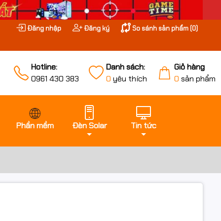
Đăng nhập
Đăng ký
So sánh sản phẩm (
0
)
Hotline:
Danh sách:
Giỏ hàng
0961 430 383
0
yêu thích
0
sản phẩm
Phần mềm
Đèn Solar
Tin tức