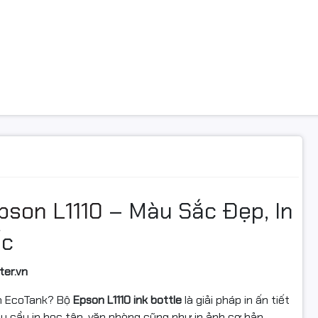
pson L1110
– Màu Sắc Đẹp, In
ốc
ter.vn
on EcoTank? Bộ
Epson L1110 ink bottle
là giải pháp in ấn tiết
u cầu in học tập, văn phòng cũng như in ảnh cơ bản.