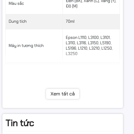
Đen (BK), Xanh (C), Vàng (Y),
Màu sắc
Đỏ (M)
Dung tích
70ml
Epson L1110, L3100, L3101,
L3110, L3116, L3150, L5190,
Máy in tương thích
L5196, L1210, L3210, L1250,
L3250
Loại mực
Dạng nước
Xem tất cả
Tin tức