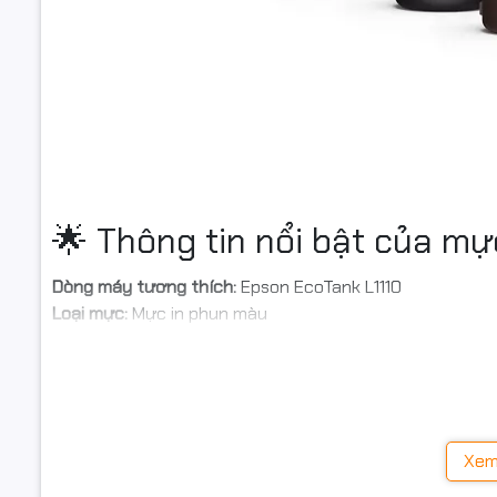
🌟 Thông tin nổi bật của mự
Dòng máy tương thích:
Epson EcoTank L1110
Loại mực:
Mực in phun màu
Màu sắc:
Black / Cyan / Magenta / Yellow
Chất lượng:
Màu sắc tươi sáng, chống lem
Dung tích:
Chai dung lượng lớn, tiết kiệm chi phí
👉 Đây là dòng mực phù hợp cho người dùng cần in số lư
Xem
Tình trạng:
Còn hàng