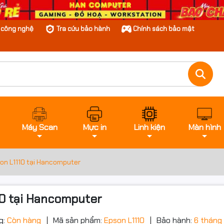
n công nghệ
Tra cứu bảo hành
Chính sách bảo mật
Máy Scan
Mực in
Linh kiện
Màn hình
on L1110 tại Hancomputer
0 tại Hancomputer
g:
Còn hàng
Mã sản phẩm:
Epson L1110
Bảo hành:
6 tháng