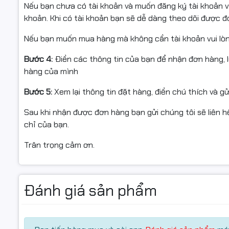
Thông tin sản phẩm:
Nếu bạn chưa có tài khoản và muốn đăng ký tài khoản vu
• Sản phẩm: Mực đổ máy in phun màu Epson chính hãng
khoản. Khi có tài khoản bạn sẽ dễ dàng theo dõi được 
• Hãng sản xuất: Epson / Star Ink
• Dung lượng in: Khoảng 1.700 trang (độ phủ 5%)
Nếu bạn muốn mua hàng mà không cần tài khoản vui lò
• Màu sắc in tươi sáng, bám giấy tốt, khô nhanh, không
Bước 4:
Điền các thông tin của bạn để nhận đơn hàng, 
• Phù hợp sử dụng trong văn phòng, trường học, cửa hà
hàng của mình
• Tiêu chuẩn chất lượng: Sản xuất theo tiêu chuẩn OEM
14001
Bước 5:
Xem lại thông tin đặt hàng, điền chú thích và g
• Cam kết chất lượng in sắc nét, đúng màu, bảo vệ đầu p
Sau khi nhận được đơn hàng bạn gửi chúng tôi sẽ liên hệ
chỉ của bạn.
Trân trọng cảm ơn.
Đánh giá sản phẩm