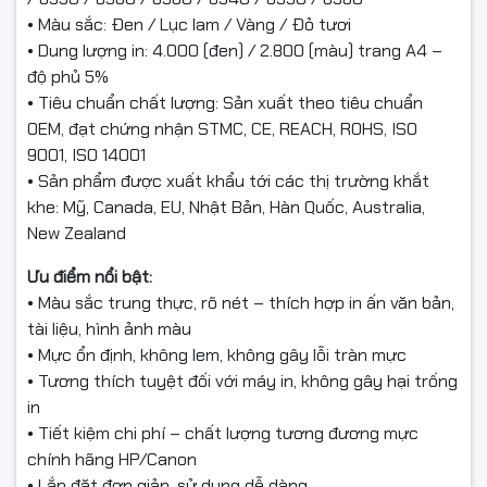
• Màu sắc: Đen / Lục lam / Vàng / Đỏ tươi
• Dung lượng in: 4.000 (đen) / 2.800 (màu) trang A4 –
độ phủ 5%
• Tiêu chuẩn chất lượng: Sản xuất theo tiêu chuẩn
OEM, đạt chứng nhận STMC, CE, REACH, ROHS, ISO
9001, ISO 14001
• Sản phẩm được xuất khẩu tới các thị trường khắt
khe: Mỹ, Canada, EU, Nhật Bản, Hàn Quốc, Australia,
New Zealand
Ưu điểm nổi bật:
• Màu sắc trung thực, rõ nét – thích hợp in ấn văn bản,
tài liệu, hình ảnh màu
• Mực ổn định, không lem, không gây lỗi tràn mực
• Tương thích tuyệt đối với máy in, không gây hại trống
in
• Tiết kiệm chi phí – chất lượng tương đương mực
chính hãng HP/Canon
• Lắp đặt đơn giản, sử dụng dễ dàng