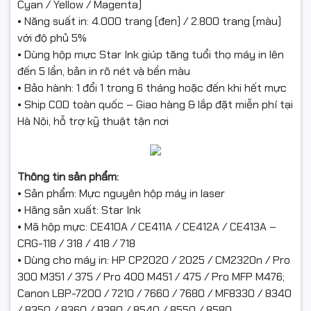
Cyan / Yellow / Magenta)
• Năng suất in: 4.000 trang (đen) / 2.800 trang (màu)
với độ phủ 5%
• Dùng hộp mực Star Ink giúp tăng tuổi thọ máy in lên
đến 5 lần, bản in rõ nét và bền màu
• Bảo hành: 1 đổi 1 trong 6 tháng hoặc đến khi hết mực
• Ship COD toàn quốc – Giao hàng & lắp đặt miễn phí tại
Hà Nội, hỗ trợ kỹ thuật tận nơi
Thông tin sản phẩm:
• Sản phẩm: Mực nguyên hộp máy in laser
• Hãng sản xuất: Star Ink
• Mã hộp mực: CE410A / CE411A / CE412A / CE413A –
CRG-118 / 318 / 418 / 718
• Dùng cho máy in: HP CP2020 / 2025 / CM2320n / Pro
300 M351 / 375 / Pro 400 M451 / 475 / Pro MFP M476;
Canon LBP-7200 / 7210 / 7660 / 7680 / MF8330 / 8340
/ 8350 / 8360 / 8380 / 8540 / 8550 / 8580