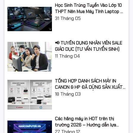
Học Sinh Trúng Tuyển Vào Lớp 10
THPT Nên Mua Máy Tính Laptop Gì
Năm Học 2026 - 2027?
31
Tháng 05
📢 TUYỂN DỤNG NHÂN VIÊN SALE
GIÁO DỤC (TƯ VẤN TUYỂN SINH)
11
Tháng 04
TỔNG HỢP DANH SÁCH MÁY IN
CANON & HP ĐÃ DỪNG SẢN XUẤT:
LỘ TRÌNH NÂNG CẤP 2026
18
Tháng 03
Các hãng máy in HOT trên thị
trường 2026 – Hướng dẫn lựa
chọn và so sánh chi tiết
27
Tháng 12