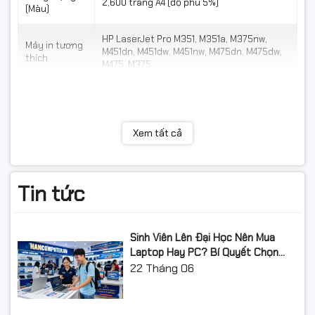
2,600 trang A4 (độ phủ 5%)
(Màu)
HP LaserJet Pro M351, M351a, M375nw,
Máy in tương
M451dn, M451dw, M451nw, M475dn, M475dw,
thích
M475, M375
Xem tất cả
Tin tức
Sinh Viên Lên Đại Học Nên Mua
Laptop Hay PC? Bí Quyết Chọn
Máy Tính Đúng Nhu Cầu, Không
22
Tháng 06
Lãng Phí Tiền Của Bố Mẹ