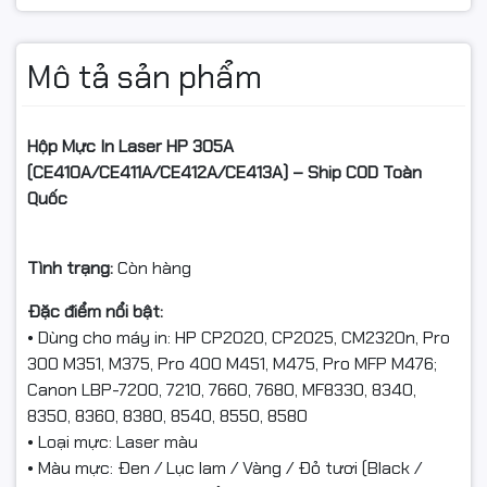
Mô tả sản phẩm
Hộp Mực In Laser HP 305A
(CE410A/CE411A/CE412A/CE413A) – Ship COD Toàn
Quốc
Tình trạng:
Còn hàng
Đặc điểm nổi bật:
• Dùng cho máy in: HP CP2020, CP2025, CM2320n, Pro
300 M351, M375, Pro 400 M451, M475, Pro MFP M476;
Canon LBP-7200, 7210, 7660, 7680, MF8330, 8340,
8350, 8360, 8380, 8540, 8550, 8580
• Loại mực: Laser màu
• Màu mực: Đen / Lục lam / Vàng / Đỏ tươi (Black /