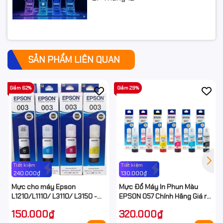
SẢN PHẨM LIÊN QUAN
Giảm 62%
Giảm 29%
Tiết kiệm
Tiết kiệm
240.000₫
130.000₫
Mực cho máy Epson
Mực Đổ Máy In Phun Màu
L1210/L1110/ L3110/ L3150 -
EPSON 057 Chính Hãng Giá rẻ
Epson E003 Ecotank
tại Hancomputer
150.000₫
320.000₫