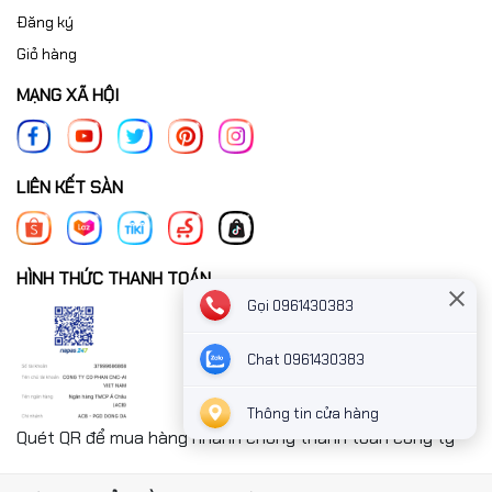
Đăng ký
Giỏ hàng
MẠNG XÃ HỘI
LIÊN KẾT SÀN
HÌNH THỨC THANH TOÁN
Gọi 0961430383
Chat 0961430383
Thông tin cửa hàng
Quét QR để mua hàng nhanh chóng thanh toán công ty