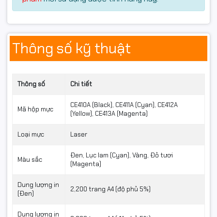
Thông số kỹ thuật
Thông số
Chi tiết
CE410A (Black), CE411A (Cyan), CE412A
Mã hộp mực
(Yellow), CE413A (Magenta)
Loại mực
Laser
Đen, Lục lam (Cyan), Vàng, Đỏ tươi
Màu sắc
(Magenta)
Dung lượng in
2,200 trang A4 (độ phủ 5%)
(Đen)
Dung lượng in