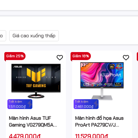
ao
Giá cao xuống thấp
Giảm 25%
Giảm 18%
Tiết kiệm
Tiết kiệm
1.511.000₫
2.461.000₫
Màn hình Asus TUF
Màn hình đồ họa Asus
Gaming VG279QM5A
ProArt PA279CV/J
(27Inch/ Full HD/ 1ms/
(27Inch/ 4K (3840 x
4.479.000₫
11.529.000₫