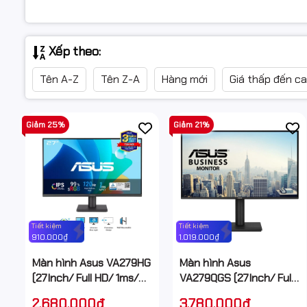
Xếp theo:
Tên A-Z
Tên Z-A
Hàng mới
Giá thấp đến c
Giảm 25%
Giảm 21%
Tiết kiệm
Tiết kiệm
910.000₫
1.019.000₫
Màn hình Asus VA279HG
Màn hình Asus
(27Inch/ Full HD/ 1ms/
VA279QGS (27Inch/ Full
120Hz/ 300cd/m2/ IPS)
HD/ 1ms/ 120Hz/
2.680.000₫
3.780.000₫