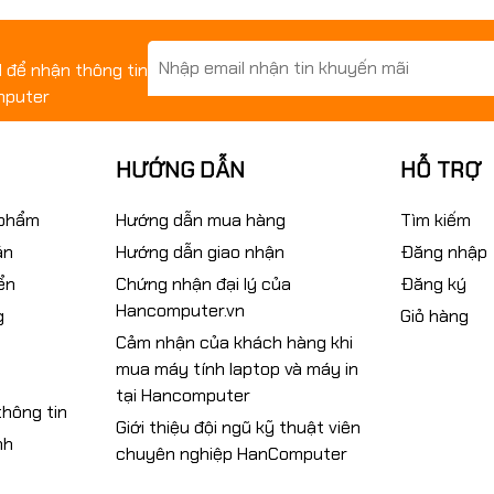
il để nhận thông tin
mputer
HƯỚNG DẪN
HỖ TRỢ
 phẩm
Hướng dẫn mua hàng
Tìm kiếm
án
Hướng dẫn giao nhận
Đăng nhập
ển
Chứng nhận đại lý của
Đăng ký
Hancomputer.vn
g
Giỏ hàng
Cảm nhận của khách hàng khi
mua máy tính laptop và máy in
tại Hancomputer
hông tin
Giới thiệu đội ngũ kỹ thuật viên
nh
chuyên nghiệp HanComputer