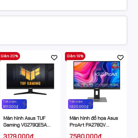
Giảm 20%
Giảm 19%
Tiết kiệm
Tiết kiệm
811.000₫
1.820.000₫
Màn hình Asus TUF
Màn hình đồ họa Asus
Gaming VG279QE5A
ProArt PA278QV
(27Inch/ Full HD/ 1ms/
(27.0Inch/ 2K
3.179.000₫
7.580.000₫