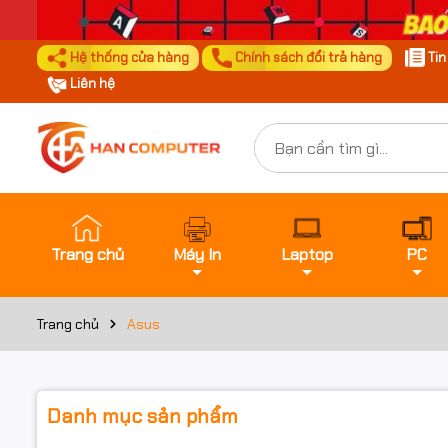
Hệ thống cửa hàng
Chính sách đổi trả hàng
Ti
Liên hệ
Trang chủ
Máy In
Laptop
PC
Trang chủ
Asus
Danh mục sản phẩm