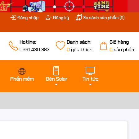
Đăng nhập
Đăng ký
So sánh sản phẩm (
0
)
Hotline:
Danh sách:
Giỏ hàng
0961 430 383
0
yêu thích
0
sản phẩm
Phần mềm
Đèn Solar
Tin tức