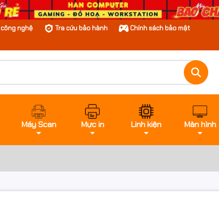
n công nghệ
Tra cứu bảo hành
Chính sách bảo mật
Máy Scan
Mực in
Linh kiện
Màn hình