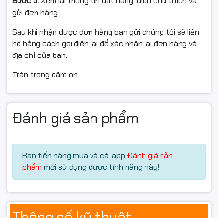
Bước 5:
Xem lại thông tin đặt hàng, điền chú thích và
USB, HDMI, DisplayPort, LAN RJ45
giúp người dùng dễ
gửi đơn hàng
dàng kết nối với màn hình, máy in, thiết bị lưu trữ và
các thiết bị ngoại vi khác.
Sau khi nhận được đơn hàng bạn gửi chúng tôi sẽ liên
hệ bằng cách gọi điện lại để xác nhận lại đơn hàng và
địa chỉ của bạn.
Trân trọng cảm ơn.
Đánh giá sản phẩm
Bạn tiến hàng mua và cài app
Đánh giá sản
phẩm
mới sử dụng được tính năng này!
Thông số kỹ thuật