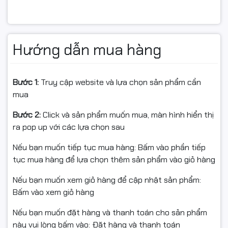
Kết hợp với
RAM 8GB DDR5
, hệ thống đảm bảo khả
năng đa nhiệm ổn định và có thể
nâng cấp tối đa 64GB
,
giúp người dùng sẵn sàng cho các nhu cầu sử dụng
Hướng dẫn mua hàng
cao hơn trong tương lai.
Bước 1:
Truy cập website và lựa chọn sản phẩm cần
mua
Bước 2:
Click và sản phẩm muốn mua, màn hình hiển thị
ra pop up với các lựa chọn sau
Nếu bạn muốn tiếp tục mua hàng: Bấm vào phần tiếp
tục mua hàng để lựa chọn thêm sản phẩm vào giỏ hàng
Nếu bạn muốn xem giỏ hàng để cập nhật sản phẩm:
Bấm vào xem giỏ hàng
Nếu bạn muốn đặt hàng và thanh toán cho sản phẩm
này vui lòng bấm vào: Đặt hàng và thanh toán