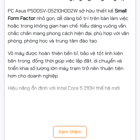
PC Asus P500SV-05210H002W
sở hữu thiết kế
Small
Form Factor
nhỏ gọn, dễ dàng bố trí trên bàn làm việc
hoặc trong không gian hạn chế. Kiểu dáng vuông vắn,
chắc chắn mang phong cách hiện đại, phù hợp với văn
phòng, phòng học và trung tâm đào tạo.
Vỏ máy được hoàn thiện bền bỉ, bảo vệ tốt linh kiện
bên trong, đồng thời giúp việc lắp đặt, di chuyển và
triển khai số lượng lớn máy trạm trở nên thuận tiện
hơn cho doanh nghiệp.
Hiệu năng ổn định với Intel Core 5 210H thế hệ mới
Trái tim của máy là
Intel Core 5 210H (Raptor Lake)
với
xung nhịp cơ bản
2.2GHz
, mang đến khả năng xử lý
mượt mà các tác vụ văn phòng và công việc chuyên
môn. Máy đáp ứng tốt nhu cầu soạn thảo, kế toán,
quản lý dữ liệu, học tập trực tuyến và vận hành các
Xem thêm
phần mềm doanh nghiệp phổ biến.