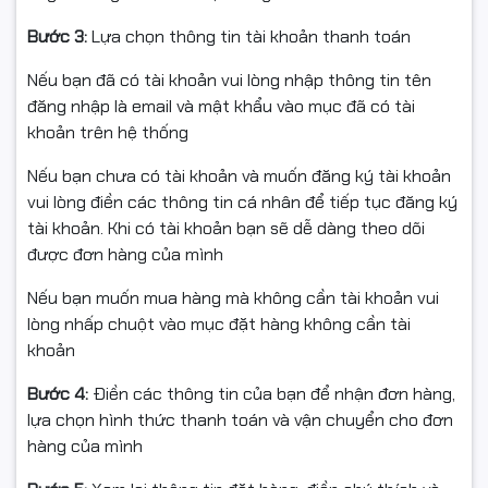
Bước 3:
Lựa chọn thông tin tài khoản thanh toán
Nếu bạn đã có tài khoản vui lòng nhập thông tin tên
đăng nhập là email và mật khẩu vào mục đã có tài
SSD PCIe 4.0 tốc độ cao, dễ dàng mở rộng
khoản trên hệ thống
PC Asus P500SV-05210H002W được trang bị
SSD
Nếu bạn chưa có tài khoản và muốn đăng ký tài khoản
512GB M.2 NVMe PCIe 4.0
, cho tốc độ khởi động nhanh,
vui lòng điền các thông tin cá nhân để tiếp tục đăng ký
truy xuất dữ liệu mượt mà và nâng cao hiệu suất tổng
tài khoản. Khi có tài khoản bạn sẽ dễ dàng theo dõi
thể.
được đơn hàng của mình
Ngoài ra, máy hỗ trợ
khe M.2 và PCIe mở rộng
, cho
Nếu bạn muốn mua hàng mà không cần tài khoản vui
phép nâng cấp ổ cứng và linh kiện dễ dàng, giúp kéo dài
lòng nhấp chuột vào mục đặt hàng không cần tài
vòng đời sản phẩm và tối ưu chi phí đầu tư lâu dài.
khoản
Kết nối đa dạng, đáp ứng môi trường làm việc hiện đại
Bước 4:
Điền các thông tin của bạn để nhận đơn hàng,
lựa chọn hình thức thanh toán và vận chuyển cho đơn
Sản phẩm hỗ trợ
Wi-Fi 6
và
Bluetooth
, mang đến khả
hàng của mình
năng kết nối không dây nhanh, ổn định và tiết kiệm
năng lượng. Hệ thống cổng kết nối phong phú gồm