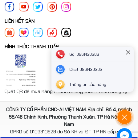
LIÊN KẾT SÀN
HÌNH THỨC THANH TOÁN
Gọi 0961430383
Chat 0961430383
Thông tin cửa hàng
Quét QR để mua hàng nhanh chóng thanh toán công ty
CÔNG TY CỔ PHẦN CNC-AI VIỆT NAM. Địa chỉ: Số 4, ngách
55/46 Chính Kinh, Phường Thanh Xuân, TP Hà Nội, Việt
Nam
GPKD số 0109310828 do Sở KH và ĐT TP HN cấp ngày