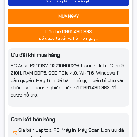
Giao hàng tận nơi miễn phí
Bộ nguồn
180W power supply (80+ Bronze, peak 228W)
MUA NGAY
Ổ quang
Chọn thêm
Liên hệ
0961 430 383
Kiểu dáng
Small form factor 8.6L
Để được tư vấn và hỗ trợ ngay!!!
Kích thước
09.30 x 29.60 x 30.90 cm (3.66 x 11.65 x 12.17)
Ưu đãi khi mua hàng
Trọng lượng
5.06 kg (11.16 lbs)
PC Asus P500SV-05210H002W trang bị Intel Core 5
Phím, chuột
Kèm bàn phím, chuột
210H, RAM DDR5, SSD PCIe 4.0, Wi-Fi 6, Windows 11
bản quyền. Máy tính để bàn nhỏ gọn, bền bỉ cho văn
Bảo hành
Bảo hành 2 năm
phòng và doanh nghiệp. Liên hệ
0961.430.383
để
được hỗ trợ.
Cam kết bán hàng
Giá bán Laptop, PC, Máy in, Máy Scan luôn ưu đãi