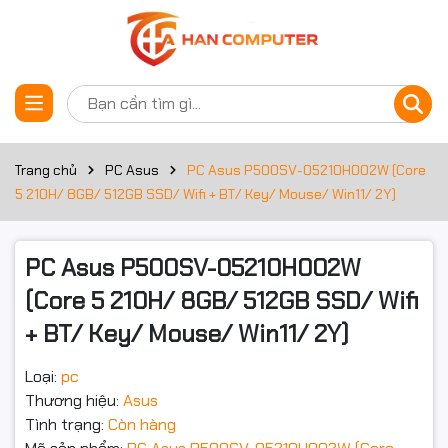
Thông số kỹ thuật
Đặt trước sản phẩm
Bộ xử lý
Bộ VXL
Core 5 210H 2.2GHz
Trang chủ
PC Asus
PC Asus P500SV-05210H002W (Core
5 210H/ 8GB/ 512GB SSD/ Wifi + BT/ Key/ Mouse/ Win11/ 2Y)
Chipset
Intel B760
Bộ nhớ RAM
PC Asus P500SV-05210H002W
Dung lượng RAM
8GB
(Core 5 210H/ 8GB/ 512GB SSD/ Wifi
+ BT/ Key/ Mouse/ Win11/ 2Y)
Loại RAM
DDR5
Loại:
pc
Tốc độ Bus RAM
5600
Thương hiệu:
Asus
Hỗ trợ RAM tối đa
64GB
Tình trạng:
Còn hàng