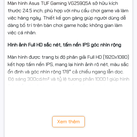
Màn hình Asus TUF Gaming VG259Q5A
sở hữu kích
thước 24.5 inch, phù hợp với nhu cầu chơi game và làm
việc hàng ngày. Thiết kế gọn gàng giúp người dùng dễ
dàng bố trí trên bàn chơi game hoặc không gian làm
việc cá nhân.
Hình ảnh Full HD sắc nét, tấm nền IPS góc nhìn rộng
Màn hình được trang bị độ phân giải Full HD (1920x1080)
kết hợp tấm nền IPS, mang lại hình ảnh rõ nét, màu sắc
ổn định và góc nhìn rộng 178° cả chiều ngang lẫn dọc.
Độ sáng 300cd/m² và tỷ lệ tương phản 1000:1 giúp hình
ảnh hiển thị rõ ràng trong nhiều điều kiện ánh sáng
khác nhau.
Xem thêm