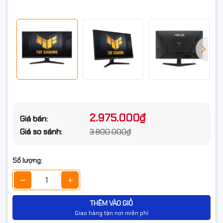
Màn hình chơi game TUF Gaming VG259Q5A Full HD
24,5 inch có tấm nền Fast IPS cho tốc độ chơi game
200 Hz cực nhanh. ASUS Extreme Low Motion Blur và
Tính năng
AMD FreeSync™ Premium, tương thích với G-SYNC,
khác
công nghệ VESA AdaptiveSync cho phép chơi game
cực kỳ mượt mà. Ngoài ra, màn hình có gam màu
sRGB 99% để mang lại màu sắc và độ tương phản
đặc biệt.
Xuất xứ
Chính hãng
2.975.000₫
Giá bán:
Giá so sánh:
3.800.000₫
Số lượng:
THÊM VÀO GIỎ
Giao hàng tận nơi miễn phí