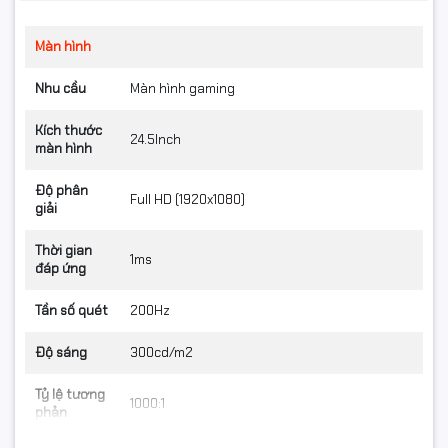
Màn hình
Nhu cầu
Màn hình gaming
Kích thước
24.5Inch
màn hình
Độ phân
Full HD (1920x1080)
giải
Thời gian
1ms
đáp ứng
Tần số quét
200Hz
Độ sáng
300cd/m2
Phụ kiện đầy đủ, xuất xứ chính hãng
Tỷ lệ tương
1000:1
phản
Màn hình Asus TUF Gaming VG259Q5A đi kèm cáp