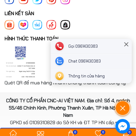
LIÊN KẾT SÀN
HÌNH THỨC THANH TOÁN
Gọi 0961430383
Chat 0961430383
Thông tin cửa hàng
Quét QR để mua hàng nhanh chóng thanh toán công ty
CÔNG TY CỔ PHẦN CNC-AI VIỆT NAM. Địa chỉ: Số 4, ngách
55/46 Chính Kinh, Phường Thanh Xuân, TP Hà Nội, Việt
Nam
GPKD số 0109310828 do Sở KH và ĐT TP HN cấp ngày
14/08/2020
0
0
0