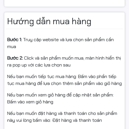
Hướng dẫn mua hàng
Bước 1:
Truy cập website và lựa chọn sản phẩm cần
mua
Bước 2:
Click và sản phẩm muốn mua, màn hình hiển thị
ra pop up với các lựa chọn sau
Nếu bạn muốn tiếp tục mua hàng: Bấm vào phần tiếp
tục mua hàng để lựa chọn thêm sản phẩm vào giỏ hàng
Tần số quét 200Hz, phản hồi 1ms cho gaming tốc độ
Nếu bạn muốn xem giỏ hàng để cập nhật sản phẩm:
cao
Bấm vào xem giỏ hàng
Asus TUF Gaming VG259Q5A nổi bật với tần số quét lên
Nếu bạn muốn đặt hàng và thanh toán cho sản phẩm
đến 200Hz và thời gian đáp ứng 1ms, đáp ứng tốt nhu
này vui lòng bấm vào: Đặt hàng và thanh toán
cầu chơi game tốc độ cao. Tấm nền Fast IPS mang lại