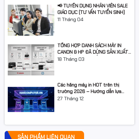
khác
VESA AdaptiveSync cho phép chơi game cực
📢 TUYỂN DỤNG NHÂN VIÊN SALE
kỳ mượt mà. Ngoài ra, màn hình có gam màu
GIÁO DỤC (TƯ VẤN TUYỂN SINH)
sRGB 99% để mang lại màu sắc và độ tương
11
Tháng 04
phản đặc biệt.
Xuất xứ
Chính hãng
TỔNG HỢP DANH SÁCH MÁY IN
CANON & HP ĐÃ DỪNG SẢN XUẤT:
LỘ TRÌNH NÂNG CẤP 2026
18
Tháng 03
Các hãng máy in HOT trên thị
trường 2026 – Hướng dẫn lựa
chọn và so sánh chi tiết
27
Tháng 12
SẢN PHẨM LIÊN QUAN