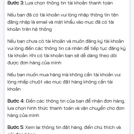
chuyển động mượt mà, giảm hiện tượng xé hình và
Bước 3:
Lựa chọn thông tin tài khoản thanh toán
bóng mờ khi chơi các tựa game hành động, FPS hoặc
eSports.
Nếu bạn đã có tài khoản vui lòng nhập thông tin tên
đăng nhập là email và mật khẩu vào mục đã có tài
Công nghệ hỗ trợ chơi game mượt mà
khoản trên hệ thống
Màn hình hỗ trợ ASUS Extreme Low Motion Blur, AMD
Nếu bạn chưa có tài khoản và muốn đăng ký tài khoản
FreeSync™ Premium, tương thích G-SYNC và công
vui lòng điền các thông tin cá nhân để tiếp tục đăng ký
nghệ VESA AdaptiveSync, giúp trải nghiệm chơi game
tài khoản. Khi có tài khoản bạn sẽ dễ dàng theo dõi
mượt mà và ổn định hơn. Ngoài ra, màn hình đạt độ bao
được đơn hàng của mình
phủ màu sRGB 99%, mang lại màu sắc và độ tương
phản tốt trong quá trình sử dụng.
Nếu bạn muốn mua hàng mà không cần tài khoản vui
lòng nhấp chuột vào mục đặt hàng không cần tài
khoản
Bước 4:
Điền các thông tin của bạn để nhận đơn hàng,
lựa chọn hình thức thanh toán và vận chuyển cho đơn
hàng của mình
Bước 5:
Xem lại thông tin đặt hàng, điền chú thích và