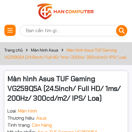
Thông số kỹ thuật
Đặt trước sản phẩm
Màn hình
Nhu cầu
Màn hình gaming
Trang chủ
Màn hình Asus
Màn hình Asus TUF Gaming
VG259Q5A (24.5Inch/ Full HD/ 1ms/ 200Hz/ 300cd/m2/ IPS/ Loa)
Kích thước
24.5Inch
màn hình
Màn hình Asus TUF Gaming
Độ phân
Full HD (1920x1080)
giải
VG259Q5A (24.5Inch/ Full HD/ 1ms/
200Hz/ 300cd/m2/ IPS/ Loa)
Thời gian
1ms
đáp ứng
Loại:
Màn hình
Tần số quét
200Hz
Thương hiệu:
Asus
Tình trạng:
Còn hàng
Độ sáng
300cd/m2