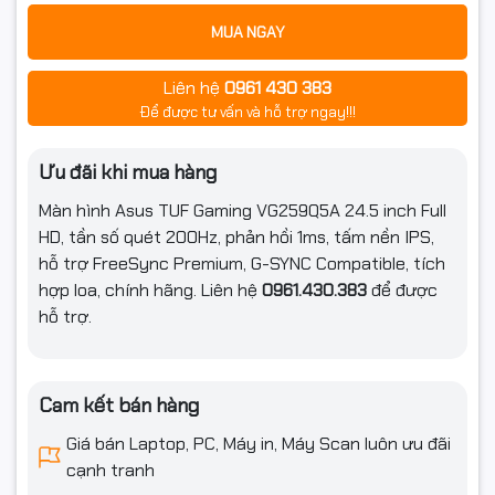
MUA NGAY
Liên hệ
0961 430 383
Để được tư vấn và hỗ trợ ngay!!!
Ưu đãi khi mua hàng
Màn hình Asus TUF Gaming VG259Q5A 24.5 inch Full
HD, tần số quét 200Hz, phản hồi 1ms, tấm nền IPS,
hỗ trợ FreeSync Premium, G-SYNC Compatible, tích
hợp loa, chính hãng. Liên hệ
0961.430.383
để được
hỗ trợ.
Cam kết bán hàng
Giá bán Laptop, PC, Máy in, Máy Scan luôn ưu đãi
cạnh tranh