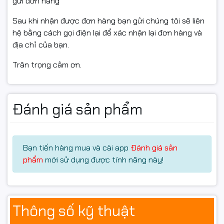
gửi đơn hàng
Sau khi nhận được đơn hàng bạn gửi chúng tôi sẽ liên
hệ bằng cách gọi điện lại để xác nhận lại đơn hàng và
địa chỉ của bạn.
Trân trọng cảm ơn.
Đánh giá sản phẩm
Kết nối đa dạng, tích hợp loa tiện lợi
Sản phẩm được trang bị các cổng kết nối gồm
Bạn tiến hàng mua và cài app
Đánh giá sản
DisplayPort 1.4 x1 (HBR2), HDMI 2.0 x2 và jack tai nghe,
phẩm
mới sử dụng được tính năng này!
đáp ứng nhu cầu kết nối với nhiều thiết bị khác nhau.
Màn hình còn tích hợp loa, mang lại sự tiện lợi trong
quá trình sử dụng mà không cần loa ngoài.
Thông số kỹ thuật