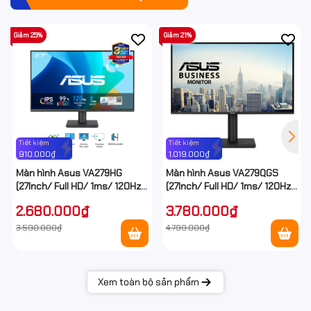
Giảm 25%
Giảm 21%
Tiết kiệm
Tiết kiệm
910.000₫
1.019.000₫
Màn hình Asus VA279HG
Màn hình Asus VA279QGS
(27Inch/ Full HD/ 1ms/ 120Hz/
(27Inch/ Full HD/ 1ms/ 120Hz/
300cd/m2/ IPS)
350cd/m2/ IPS/ Loa)
2.680.000₫
3.780.000₫
3.590.000₫
4.799.000₫
Xem toàn bộ sản phẩm