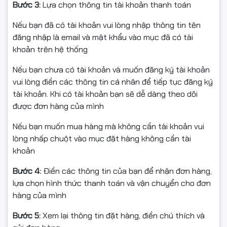
Bước 3:
Lựa chọn thông tin tài khoản thanh toán
Độ sáng 250cd/m² – Hình ảnh chân thật, rõ nét
Nếu bạn đã có tài khoản vui lòng nhập thông tin tên
Với độ sáng 250cd/m² và tỷ lệ tương phản 1500:1, màn
đăng nhập là email và mật khẩu vào mục đã có tài
hình mang đến khả năng hiển thị hình ảnh rõ ràng, sắc
khoản trên hệ thống
nét, phù hợp với điều kiện ánh sáng thông thường
trong không gian sử dụng hàng ngày.
Nếu bạn chưa có tài khoản và muốn đăng ký tài khoản
vui lòng điền các thông tin cá nhân để tiếp tục đăng ký
tài khoản. Khi có tài khoản bạn sẽ dễ dàng theo dõi
được đơn hàng của mình
Nếu bạn muốn mua hàng mà không cần tài khoản vui
lòng nhấp chuột vào mục đặt hàng không cần tài
khoản
Bước 4:
Điền các thông tin của bạn để nhận đơn hàng,
lựa chọn hình thức thanh toán và vận chuyển cho đơn
hàng của mình
Bước 5:
Xem lại thông tin đặt hàng, điền chú thích và