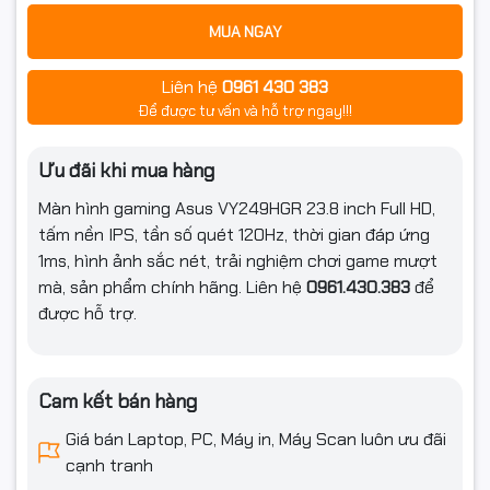
MUA NGAY
Liên hệ
0961 430 383
Để được tư vấn và hỗ trợ ngay!!!
Ưu đãi khi mua hàng
Màn hình gaming Asus VY249HGR 23.8 inch Full HD,
tấm nền IPS, tần số quét 120Hz, thời gian đáp ứng
1ms, hình ảnh sắc nét, trải nghiệm chơi game mượt
mà, sản phẩm chính hãng. Liên hệ
0961.430.383
để
được hỗ trợ.
Cam kết bán hàng
Giá bán Laptop, PC, Máy in, Máy Scan luôn ưu đãi
cạnh tranh