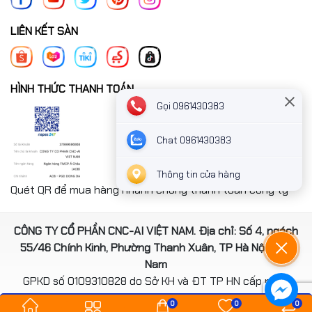
LIÊN KẾT SÀN
HÌNH THỨC THANH TOÁN
Gọi 0961430383
Chat 0961430383
Thông tin cửa hàng
Quét QR để mua hàng nhanh chóng thanh toán công ty
CÔNG TY CỔ PHẦN CNC-AI VIỆT NAM. Địa chỉ: Số 4, ngách
55/46 Chính Kinh, Phường Thanh Xuân, TP Hà Nội, Việt
Nam
GPKD số 0109310828 do Sở KH và ĐT TP HN cấp ngày
14/08/2020
0
0
0