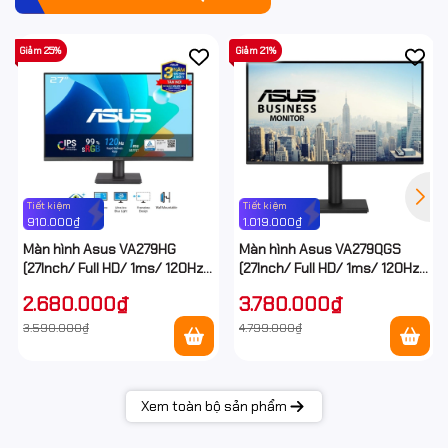
Giảm 25%
Giảm 21%
Tiết kiệm
Tiết kiệm
910.000₫
1.019.000₫
Màn hình Asus VA279HG
Màn hình Asus VA279QGS
(27Inch/ Full HD/ 1ms/ 120Hz/
(27Inch/ Full HD/ 1ms/ 120Hz/
300cd/m2/ IPS)
350cd/m2/ IPS/ Loa)
2.680.000₫
3.780.000₫
3.590.000₫
4.799.000₫
Xem toàn bộ sản phẩm