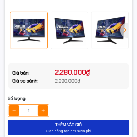
chân thật, cho bạn tận hưởng những trải nghiệm
khác
sống động như đang trong chính thế giới ảo.
Xuất xứ
Chính hãng
2.280.000₫
Giá bán:
Giá so sánh:
2.990.000₫
Số lượng:
THÊM VÀO GIỎ
Giao hàng tận nơi miễn phí