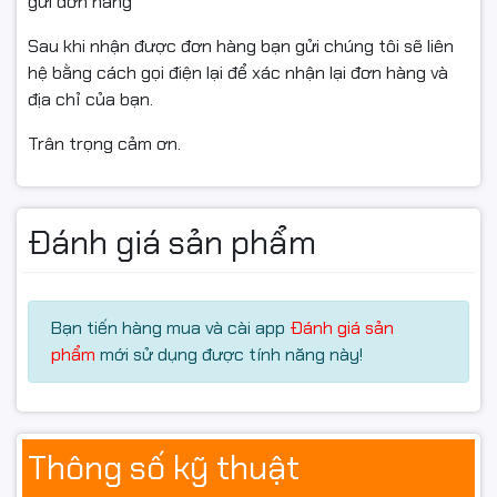
gửi đơn hàng
Sau khi nhận được đơn hàng bạn gửi chúng tôi sẽ liên
hệ bằng cách gọi điện lại để xác nhận lại đơn hàng và
địa chỉ của bạn.
Trân trọng cảm ơn.
Kết nối cơ bản, đáp ứng nhu cầu sử dụng phổ thông
Màn hình gaming Asus VY249HGR
được trang bị cổng
HDMI 1.4 và VGA, giúp dễ dàng kết nối với nhiều thiết bị
Đánh giá sản phẩm
khác nhau. Ngoài ra, sản phẩm còn có cổng tai nghe
(Earphone Jack), thuận tiện cho nhu cầu giải trí cá
nhân. Màn hình không tích hợp loa.
Bạn tiến hàng mua và cài app
Đánh giá sản
phẩm
mới sử dụng được tính năng này!
Thông số kỹ thuật