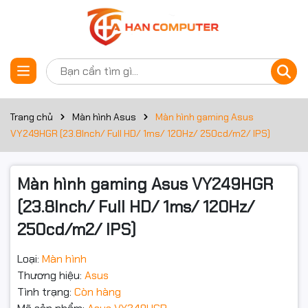
Thông số kỹ thuật
Đặt trước sản phẩm
Màn hình
Nhu cầu
Màn hình gaming
Trang chủ
Màn hình Asus
Màn hình gaming Asus
VY249HGR (23.8Inch/ Full HD/ 1ms/ 120Hz/ 250cd/m2/ IPS)
Kích thước
23.8Inch
màn hình
Màn hình gaming Asus VY249HGR
Độ phân
Full HD (1920x1080)
giải
(23.8Inch/ Full HD/ 1ms/ 120Hz/
250cd/m2/ IPS)
Thời gian
1ms
đáp ứng
Loại:
Màn hình
Tần số quét
120Hz
Thương hiệu:
Asus
Tình trạng:
Còn hàng
Độ sáng
250cd/m2