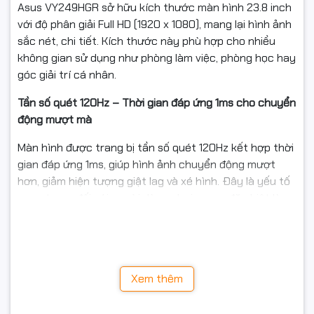
Asus VY249HGR sở hữu kích thước màn hình 23.8 inch
với độ phân giải Full HD (1920 x 1080), mang lại hình ảnh
sắc nét, chi tiết. Kích thước này phù hợp cho nhiều
không gian sử dụng như phòng làm việc, phòng học hay
góc giải trí cá nhân.
Tần số quét 120Hz – Thời gian đáp ứng 1ms cho chuyển
động mượt mà
Màn hình được trang bị tần số quét 120Hz kết hợp thời
gian đáp ứng 1ms, giúp hình ảnh chuyển động mượt
hơn, giảm hiện tượng giật lag và xé hình. Đây là yếu tố
quan trọng đối với người dùng chơi game, đặc biệt là
các tựa game có nhịp độ nhanh.
Xem thêm