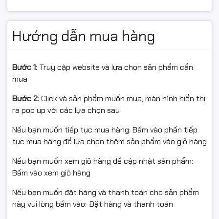
Hướng dẫn mua hàng
Bước 1:
Truy cập website và lựa chọn sản phẩm cần
mua
Bước 2:
Click và sản phẩm muốn mua, màn hình hiển thị
ra pop up với các lựa chọn sau
Nếu bạn muốn tiếp tục mua hàng: Bấm vào phần tiếp
tục mua hàng để lựa chọn thêm sản phẩm vào giỏ hàng
Tấm nền IPS – Góc nhìn rộng, hình ảnh ổn định
Nếu bạn muốn xem giỏ hàng để cập nhật sản phẩm:
Sử dụng tấm nền IPS, màn hình Asus VY249HGR cho
Bấm vào xem giỏ hàng
góc nhìn rộng 178 độ theo cả chiều ngang và chiều dọc.
Nếu bạn muốn đặt hàng và thanh toán cho sản phẩm
Hình ảnh hiển thị đồng đều, màu sắc ổn định ngay cả
này vui lòng bấm vào: Đặt hàng và thanh toán
khi quan sát từ nhiều góc khác nhau.