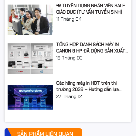
Xuất xứ
Chính hãng
📢 TUYỂN DỤNG NHÂN VIÊN SALE
GIÁO DỤC (TƯ VẤN TUYỂN SINH)
11
Tháng 04
TỔNG HỢP DANH SÁCH MÁY IN
CANON & HP ĐÃ DỪNG SẢN XUẤT:
LỘ TRÌNH NÂNG CẤP 2026
18
Tháng 03
Các hãng máy in HOT trên thị
trường 2026 – Hướng dẫn lựa
chọn và so sánh chi tiết
27
Tháng 12
SẢN PHẨM LIÊN QUAN