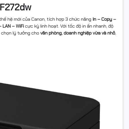
 MF272dw
 thế hệ mới của Canon, tích hợp 3 chức năng
In – Copy –
 LAN – WiFi
cực kỳ linh hoạt. Với tốc độ in ấn nhanh, độ
a chọn lý tưởng cho
văn phòng, doanh nghiệp vừa và nhỏ
,