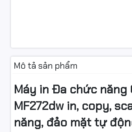
Mô tả khá
Mô tả sản phẩm
Kích thướ
Trọng lượ
Máy in Đa chức năng
Xuất xứ
MF272dw in, copy, sc
năng, đảo mặt tự động,