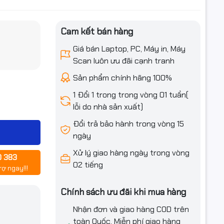
Cam kết bán hàng
iều ưu đãi
Giá bán Laptop, PC, Máy in, Máy
Scan luôn ưu đãi cạnh tranh
Sản phẩm chính hãng 100%
1 Đổi 1 trong trong vòng 01 tuần(
t,
 Indian
lỗi do nhà sản xuất)
narch, DL,
Đổi trả bảo hành trong vòng 15
 356 mm)
ngày
Xử lý giao hàng ngày trong vòng
0 383
02 tiếng
rợ ngay!!!
Chính sách ưu đãi khi mua hàng
Nhận đơn và giao hàng COD trên
toàn Quốc. Miễn phí giao hàng