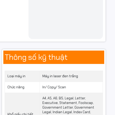
Thông số kỹ thuật
Loại máy in
Máy in laser đen trắng
Chức năng
In/ Copy/ Scan
A4, A5, A6, B5, Legal, Letter,
Executive, Statement, Foolscap,
Government Letter, Government
Legal, Indian Legal, Index Card,
Khổ giấy chi tiết