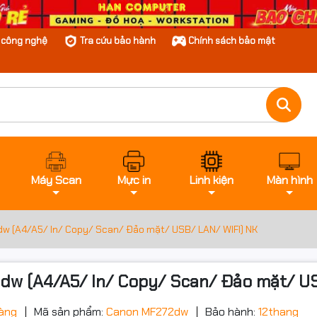
n công nghệ
Tra cứu bảo hành
Chính sách bảo mật
Máy Scan
Mực in
Linh kiện
Màn hình
dw (A4/A5/ In/ Copy/ Scan/ Đảo mặt/ USB/ LAN/ WIFI) NK
2dw (A4/A5/ In/ Copy/ Scan/ Đảo mặt/ U
àng
Mã sản phẩm:
Canon MF272dw
Bảo hành:
12thang