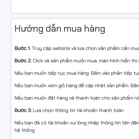
Hướng dẫn mua hàng
2. Thiết kế hiện đại – gọn 
Bước 1:
Truy cập website và lựa chọn sản phẩm cần mu
Canon MF272dw có thiết kế hiện đại, kích thước gọn gà
bị
màn hình LCD nhiều dòng
giúp người dùng thao tác nh
Bước 2:
Click và sản phẩm muốn mua, màn hình hiển thị 
Kiểu dáng cứng cáp, đặt bàn hoặc tủ đều phù hợp
Nếu bạn muốn tiếp tục mua hàng: Bấm vào phần tiếp t
Bảng điều khiển trực quan, dễ vận hành
Nếu bạn muốn xem giỏ hàng để cập nhật sản phẩm: Bấm
Khay giấy tiêu chuẩn 150 tờ, đáp ứng tốt nhu cầu in liên
Nếu bạn muốn đặt hàng và thanh toán cho sản phẩm này
Bước 3:
Lựa chọn thông tin tài khoản thanh toán
Nếu bạn đã có tài khoản vui lòng nhập thông tin tên đă
hệ thống