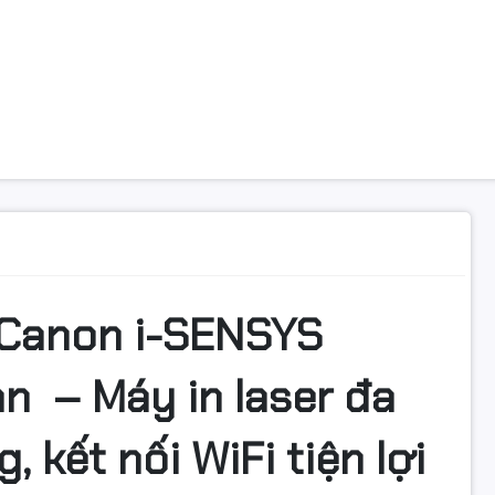
CMND, Sao chụp hộ chiếu
Dung lượng khay đầu vào
(Giấy thường, 80 g/m2)
Tiêu chuẩn
c
Khay giấy 150 tờ
Dung lượng khay đầu ra
(Giấy thường, 75 g/m2) 100 tờ
Hiển thị LCD 5 dòng
Yêu cầu về nguồn điện AC 220 - 240 V, 50/60 Hz
Mức tiêu thụ điện năng (Xấp xỉ)
Hoạt động 530 W (tối đa 1.300 W)
c
Kích thước (W x D x H) 372 x 320 x 271 mm
ng
8,5 kg
 Canon i-SENSYS
Chính hãng
an
– Máy in laser đa
 kết nối WiFi tiện lợi