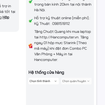
trong bán kính 20km tại nội thành
 trợ in
Hà Nội.
iá tốt tại
ng
Hộp
Hỗ trợ kỹ thuật online (miễn phí).:
Kỹ Thuật : 0981519112
Tặng Chuột Quang khi mua laptop
 2,400
tại http://Hancomputer.vn. Tặng
ngay 01 hộp mực Starink (Theo
mã máy) khi đặt đơn Combo PC
Văn Phòng + Máy in tại
Hancomputer.
Hệ thống cửa hàng
00 pages)
Sao chụp