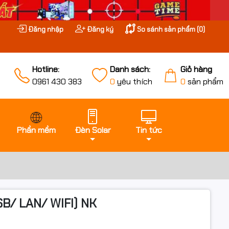
Đăng nhập
Đăng ký
So sánh sản phẩm (
0
)
Hotline:
Danh sách:
Giỏ hàng
0961 430 383
0
yêu thích
0
sản phẩm
Phần mềm
Đèn Solar
Tin tức
SB/ LAN/ WIFI) NK