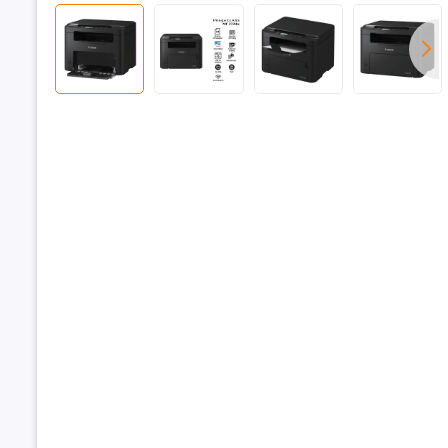
In đảo mặ
Khay nạp 
(ADF)
Độ phân gi
Cổng giao 
Dùng mực