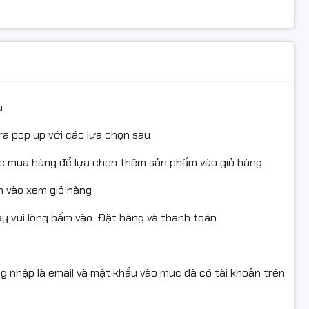
gàng – dễ sử dụng
a
ng, phù hợp với các không gian văn phòng nhỏ. Máy trang
anh với các chức năng in, scan, copy.
ra pop up với các lựa chọn sau
ục mua hàng để lựa chọn thêm sản phẩm vào giỏ hàng
 vào xem giỏ hàng
 tục
 vui lòng bấm vào: Đặt hàng và thanh toán
ng nhập là email và mật khẩu vào mục đã có tài khoản trên