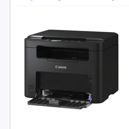
Đặt trư
Thôn
Loại máy i
Chức năn
Khổ giấy c
Khổ giấy
Bộ nhớ
Máy in las
MF272dw (A4/
Đảo mặt/ U
Tốc độ in
9.