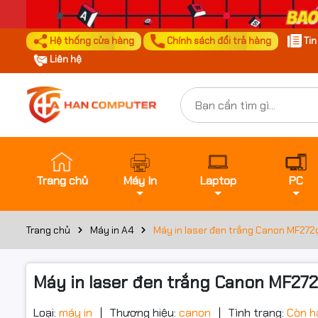
Hệ thống cửa hàng
Chính sách đổi trả hàng
Ti
Liên hệ
Trang chủ
Máy In
Laptop
PC
Trang chủ
Máy in A4
Máy in laser đen trắng Canon MF272
Máy in laser đen trắng Canon MF27
Loại:
máy in
Thương hiệu:
canon
Tình trạng:
Còn h