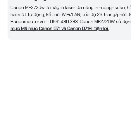
t
Có
Canon MF272dw là máy in laser đa năng in–copy–scan, hỗ
hai mặt tự động, kết nối WiFi/LAN, tốc độ 29 trang/phút. G
bản gốc tự động
Hancomputer.vn – 0961.430.383. Canon MF272DW sử dụ
Không
mực Mã mực
Canon 071 và Canon 071H tiện lợi.
Print Resolution 600 x 600 dpi
Print Quality with Image Refinement Technology
(equivalent) x 600 dpi
ải
Copy Resolution 600 × 600 dpi
Scan Resolution
Optical Up to 600 x 600 dpi
Driver Enhanced Up to 9,600 x 9,600 dpi
tiếp
USB/ LAN/ WIFI
Toner Cartridge
Standard Cartridge 071: 1,200 pages (bundled: 7
High Cartridge 071H : 2,500 pages
Số lượng bản sao tối đa Lên tới 999 bản
Thu nhỏ/Phóng to 25 - 400%
Tính năng sao chép Đối chiếu, 2 trên 1, 4 trên 1, 