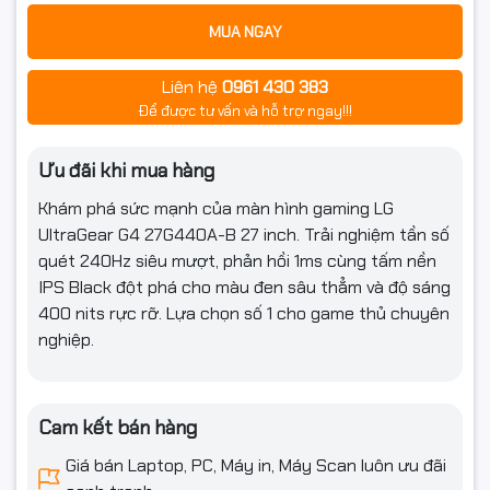
MUA NGAY
Liên hệ
0961 430 383
Để được tư vấn và hỗ trợ ngay!!!
Ưu đãi khi mua hàng
Khám phá sức mạnh của màn hình gaming LG
UltraGear G4 27G440A-B 27 inch. Trải nghiệm tần số
quét 240Hz siêu mượt, phản hồi 1ms cùng tấm nền
IPS Black đột phá cho màu đen sâu thẳm và độ sáng
400 nits rực rỡ. Lựa chọn số 1 cho game thủ chuyên
nghiệp.
Cam kết bán hàng
Giá bán Laptop, PC, Máy in, Máy Scan luôn ưu đãi