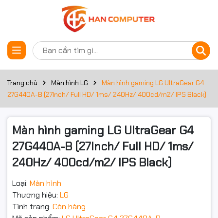
Thông số kỹ thuật
Đặt trước sản phẩm
Trang chủ
Màn hình LG
Màn hình gaming LG UltraGear G4
27G440A-B (27Inch/ Full HD/ 1ms/ 240Hz/ 400cd/m2/ IPS Black)
Màn hình
Nhu cầu
Màn hình gaming
Màn hình gaming LG UltraGear G4
Kích thước màn hình
27Inch
27G440A-B (27Inch/ Full HD/ 1ms/
240Hz/ 400cd/m2/ IPS Black)
Độ phân giải
Full HD (1920x1080)
Loại:
Màn hình
Thời gian đáp ứng
1ms
Thương hiệu:
LG
Tần số quét
240Hz
Tình trạng:
Còn hàng