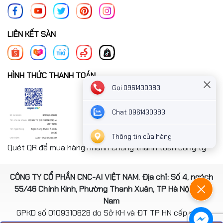
LIÊN KẾT SÀN
HÌNH THỨC THANH TOÁN
Gọi 0961430383
Chat 0961430383
Thông tin cửa hàng
Quét QR để mua hàng nhanh chóng thanh toán công ty
CÔNG TY CỔ PHẦN CNC-AI VIỆT NAM. Địa chỉ: Số 4, ngách
55/46 Chính Kinh, Phường Thanh Xuân, TP Hà Nội, Việt
Nam
GPKD số 0109310828 do Sở KH và ĐT TP HN cấp ngày