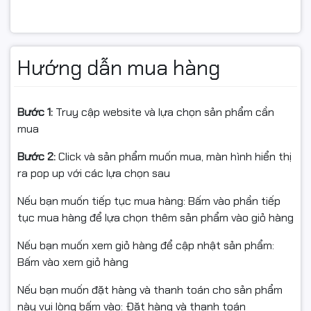
LG UltraGear 27G440A-B được thiết kế tối ưu cho
game thủ eSports
và các tựa game đòi hỏi phản xạ
cực nhanh.
Hướng dẫn mua hàng
Ưu điểm nổi bật:
Tần số quét 240Hz
:
Bước 1:
Truy cập website và lựa chọn sản phẩm cần
✔ Chuyển động mượt mà từng khung hình
mua
✔ Giảm xé hình, giảm nhòe chuyển động
✔ Lợi thế rõ rệt trong FPS, đua xe, hành động tốc độ
Bước 2:
Click và sản phẩm muốn mua, màn hình hiển thị
cao
ra pop up với các lựa chọn sau
Thời gian phản hồi 1ms
:
Nếu bạn muốn tiếp tục mua hàng: Bấm vào phần tiếp
✔ Mọi thao tác chuột – bàn phím hiển thị gần như tức
tục mua hàng để lựa chọn thêm sản phẩm vào giỏ hàng
thì
✔ Giúp game thủ phản ứng nhanh hơn đối thủ trong
Nếu bạn muốn xem giỏ hàng để cập nhật sản phẩm:
giao tranh
Bấm vào xem giỏ hàng
Đây là thông số lý tưởng cho các game như
CS2,
Nếu bạn muốn đặt hàng và thanh toán cho sản phẩm
Valorant, Apex Legends, Call of Duty
…
này vui lòng bấm vào: Đặt hàng và thanh toán