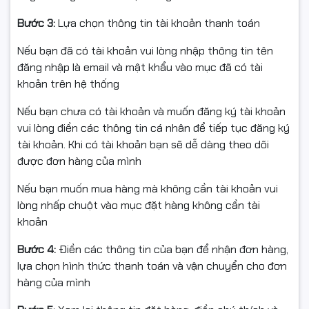
Bước 3:
Lựa chọn thông tin tài khoản thanh toán
🌌 Tấm Nền IPS Black –
Nếu bạn đã có tài khoản vui lòng nhập thông tin tên
Định Nghĩa Lại Độ Sâu Hình
đăng nhập là email và mật khẩu vào mục đã có tài
khoản trên hệ thống
Ảnh
Nếu bạn chưa có tài khoản và muốn đăng ký tài khoản
Điểm đột phá lớn nhất của LG UltraGear G4 27G440A-
vui lòng điền các thông tin cá nhân để tiếp tục đăng ký
B chính là
công nghệ IPS Black
– thế hệ IPS cao cấp
tài khoản. Khi có tài khoản bạn sẽ dễ dàng theo dõi
mới.
được đơn hàng của mình
IPS Black mang lại:
Nếu bạn muốn mua hàng mà không cần tài khoản vui
lòng nhấp chuột vào mục đặt hàng không cần tài
Màu đen sâu hơn rõ rệt
so với IPS truyền thống
khoản
Giảm hiện tượng hở sáng, tăng độ tương phản
Bước 4:
Điền các thông tin của bạn để nhận đơn hàng,
lựa chọn hình thức thanh toán và vận chuyển cho đơn
Hình ảnh có chiều sâu và độ chân thực cao hơn
hàng của mình
Lợi thế thực tế khi chơi game: