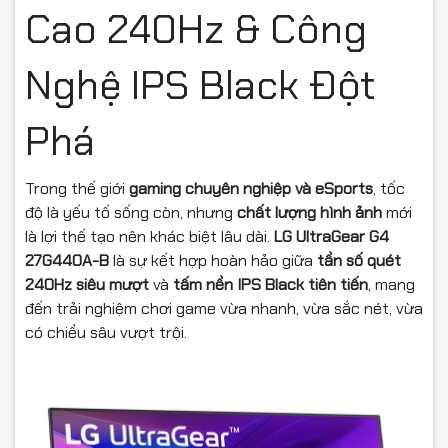
Cao 240Hz & Công
Nghệ IPS Black Đột
Phá
Trong thế giới
gaming chuyên nghiệp và eSports
, tốc
độ là yếu tố sống còn, nhưng
chất lượng hình ảnh
mới
là lợi thế tạo nên khác biệt lâu dài.
LG UltraGear G4
27G440A-B
là sự kết hợp hoàn hảo giữa
tần số quét
240Hz siêu mượt
và
tấm nền IPS Black tiên tiến
, mang
đến trải nghiệm chơi game vừa nhanh, vừa sắc nét, vừa
có chiều sâu vượt trội.