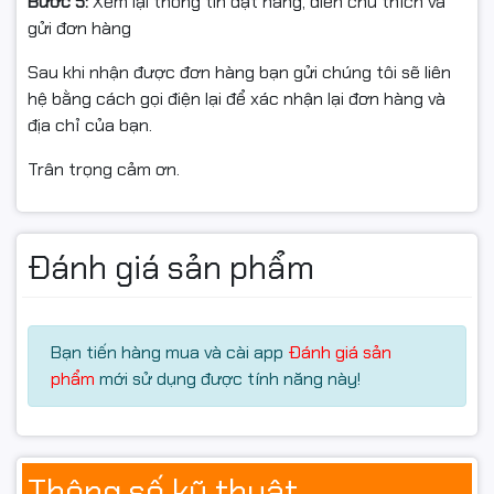
Bước 5:
Xem lại thông tin đặt hàng, điền chú thích và
gửi đơn hàng
✔ Dễ phát hiện kẻ địch trong vùng tối
✔ Chi tiết rõ ràng ở các cảnh thiếu sáng
Sau khi nhận được đơn hàng bạn gửi chúng tôi sẽ liên
✔ Tăng lợi thế chiến thuật trong game FPS, sinh tồn
hệ bằng cách gọi điện lại để xác nhận lại đơn hàng và
địa chỉ của bạn.
Kết hợp với
độ sáng 400cd/m²
, màn hình hiển thị rõ
ràng trong nhiều điều kiện ánh sáng khác nhau.
Trân trọng cảm ơn.
👀 Góc Nhìn Rộng 178° –
Đánh giá sản phẩm
Hình Ảnh Ổn Định Từ Mọi
Góc
Bạn tiến hàng mua và cài app
Đánh giá sản
phẩm
mới sử dụng được tính năng này!
Nhờ tấm nền IPS Black, màn hình giữ được:
Màu sắc chính xác
Độ sáng đồng đều
Thông số kỹ thuật