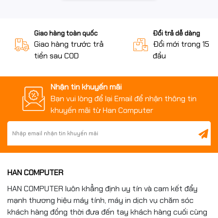
✅ Sản phẩm chính hãng LG 100%
✅ Bảo hành đầy đủ theo tiêu chuẩn hãng
Giao hàng toàn quốc
Đổi trả dễ dàng
✅ Giá cạnh tranh
Giao hàng trước trả
Đổi mới trong 15 n
✅ Tư vấn kỹ thuật chuyên sâu
tiền sau COD
đầu
✅ Giao hàng nhanh toàn quốc
📞
Liên hệ ngay: 0961.430.383
để được tư vấn và nhận
Nhận tin khuyến mãi
báo giá tốt nhất hôm nay!
Bạn vui lòng để lại Email để nhận thông tin
khuyến mãi từ Han Computer
HAN COMPUTER
HAN COMPUTER luôn khẳng định uy tín và cam kết đẩy
mạnh thương hiệu máy tính, máy in dịch vụ chăm sóc
khách hàng đồng thời đưa đến tay khách hàng cuối cùng