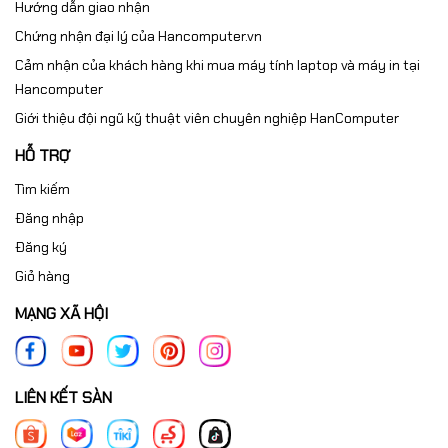
🎯 Ai Nên Chọn LG
Hướng dẫn giao nhận
Chứng nhận đại lý của Hancomputer.vn
27GS60QC-B?
Cảm nhận của khách hàng khi mua máy tính laptop và máy in tại
Hancomputer
✔ Game thủ FPS chuyên nghiệp
Giới thiệu đội ngũ kỹ thuật viên chuyên nghiệp HanComputer
✔ Streamer
HỖ TRỢ
✔ Người chơi Esports
✔ Game thủ muốn nâng cấp từ 144Hz lên 180Hz
Tìm kiếm
✔ Người cần màn hình cong QHD hiệu năng cao
Đăng nhập
Đăng ký
🛒 Mua Màn Hình LG
Giỏ hàng
MẠNG XÃ HỘI
UltraGear 27GS60QC-
B Chính Hãng Tại
LIÊN KẾT SÀN