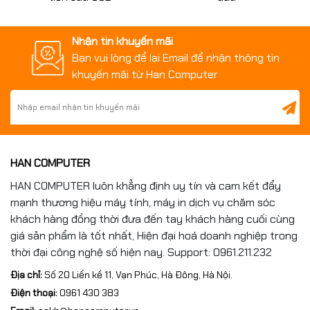
🔌 Kết Nối Đa Dạng
Nhận tin khuyến mãi
Bạn vui lòng để lại Email để nhận thông tin
LG UltraGear 27GS60QC-B được trang bị:
khuyến mãi từ Han Computer
HDMI
DisplayPort
Headphone Out
HAN COMPUTER
Đi kèm đầy đủ cáp nguồn và HDMI giúp sử dụng ngay
HAN COMPUTER luôn khẳng định uy tín và cam kết đẩy
sau khi mở hộp.
mạnh thương hiệu máy tính, máy in dịch vụ chăm sóc
khách hàng đồng thời đưa đến tay khách hàng cuối cùng
📊 Thông Số Kỹ Thuật
giá sản phẩm là tốt nhất, Hiện đại hoá doanh nghiệp trong
thời đại công nghệ số hiện nay. Support: 0961.211.232
LG UltraGear
Địa chỉ:
Số 20 Liền kề 11, Vạn Phúc, Hà Đông, Hà Nội.
Điện thoại:
0961 430 383