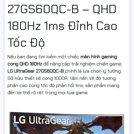
Giúp đồng bộ tốc độ khung hình giữa GPU và màn hình, loại bỏ
27GS60QC-B – QHD
hiện tượng:
✔ Screen tearing (xé hình)
180Hz 1ms Đỉnh Cao
✔ Stuttering (giật khung hình)
Tốc Độ
Mang lại trải nghiệm chơi game ổn định và mượt mà hơn.
🌞 Độ Sáng 300cd/m² – Hiển
Nếu bạn đang tìm kiếm một chiếc
màn hình gaming
cong QHD 180Hz
để nâng cấp trải nghiệm chiến game,
Thị Rõ Ràng Mọi Điều Kiện
LG UltraGear 27GS60QC-B
chính là lựa chọn lý tưởng.
Sở hữu thiết kế cong 1000R, tấm nền VA độ tương
Với độ sáng 300cd/m², màn hình hiển thị tốt ngay cả trong
phản cao cùng tốc độ phản hồi 1ms, sản phẩm mang
phòng có ánh sáng mạnh.
đến lợi thế rõ rệt trong mọi tựa game.
Kết hợp góc nhìn rộng 178°/178° giúp hình ảnh không bị biến
đổi màu sắc khi thay đổi góc nhìn.
🎯 Tính Năng Gaming Chuyên