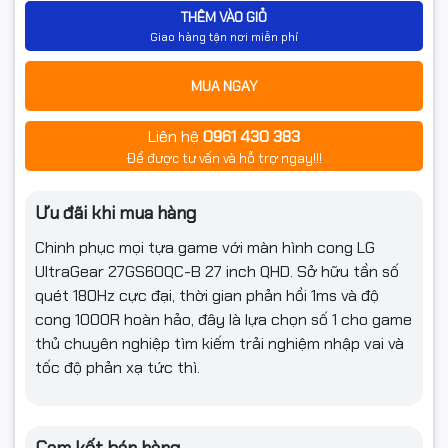
✔ Tăng khả năng tập trung
THÊM VÀO GIỎ
Giao hàng tận nơi miễn phí
Kích thước 27 inch kết hợp độ cong 1000R tạo nên trải
nghiệm chơi game cực kỳ cuốn hút, đặc biệt với game FPS
MUA NGAY
và nhập vai.
Liên hệ
0961 430 383
🖥️ Độ Phân Giải QHD
Để được tư vấn và hỗ trợ ngay!!!
(2560x1440) – Sắc Nét Gấp 1.7
Ưu đãi khi mua hàng
Lần Full HD
Chinh phục mọi tựa game với màn hình cong LG
UltraGear 27GS60QC-B 27 inch QHD. Sở hữu tần số
Màn hình sở hữu độ phân giải
QHD 2K (2560x1440)
giúp hiển
quét 180Hz cực đại, thời gian phản hồi 1ms và độ
thị chi tiết vượt trội.
cong 1000R hoàn hảo, đây là lựa chọn số 1 cho game
thủ chuyên nghiệp tìm kiếm trải nghiệm nhập vai và
Ưu điểm nổi bật:
tốc độ phản xạ tức thì.
✔ Hình ảnh sắc nét hơn Full HD
✔ Không gian hiển thị rộng rãi
✔ Nhìn rõ chi tiết bản đồ và đối thủ