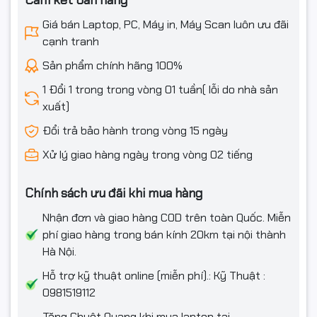
Cam kết bán hàng
✔ Phù hợp cả gaming và làm việc
Giá bán Laptop, PC, Máy in, Máy Scan luôn ưu đãi
cạnh tranh
Tấm nền
VA
với tỷ lệ tương phản
3000:1
mang lại màu đen
sâu và độ nổi khối ấn tượng, giúp khung hình trở nên sống
Sản phẩm chính hãng 100%
động hơn bao giờ hết.
1 Đổi 1 trong trong vòng 01 tuần( lỗi do nhà sản
xuất)
⚡ Tần Số Quét 180Hz – Phản
Đổi trả bảo hành trong vòng 15 ngày
Xạ Nhanh Hơn Đối Thủ
Xử lý giao hàng ngày trong vòng 02 tiếng
LG UltraGear 27GS60QC-B được trang bị:
Chính sách ưu đãi khi mua hàng
Tần số quét: 180Hz
Nhận đơn và giao hàng COD trên toàn Quốc. Miễn
phí giao hàng trong bán kính 20km tại nội thành
Thời gian phản hồi: 1ms
Hà Nội.
Điều này mang lại:
Hỗ trợ kỹ thuật online (miễn phí).: Kỹ Thuật :
0981519112
✔ Hình ảnh chuyển động cực mượt
✔ Giảm xé hình
Tặng Chuột Quang khi mua laptop tại