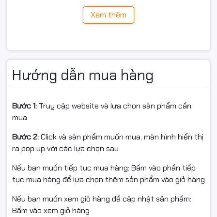
✔ Tạo không gian gaming hiện đại
LG UltraGear 27GS60QC-B được thiết kế với độ cong
Xem thêm
1000R
, ôm sát tầm nhìn tự nhiên của mắt người.
Tông màu đen mạnh mẽ đặc trưng dòng UltraGear phù hợp
với mọi setup gaming chuyên nghiệp.
Lợi ích thực tế:
✔ Tăng độ bao phủ khung hình
🔌 Kết Nối Đa Dạng
Hướng dẫn mua hàng
✔ Cảm giác đắm chìm mạnh mẽ hơn
✔ Giảm mỏi mắt khi chơi lâu
LG UltraGear 27GS60QC-B được trang bị:
✔ Tăng khả năng tập trung
Bước 1:
Truy cập website và lựa chọn sản phẩm cần
HDMI
Kích thước 27 inch kết hợp độ cong 1000R tạo nên trải
mua
nghiệm chơi game cực kỳ cuốn hút, đặc biệt với game
DisplayPort
Bước 2:
Click và sản phẩm muốn mua, màn hình hiển thị
FPS và nhập vai.
ra pop up với các lựa chọn sau
Headphone Out
🖥️ Độ Phân Giải QHD
Nếu bạn muốn tiếp tục mua hàng: Bấm vào phần tiếp
Đi kèm đầy đủ cáp nguồn và HDMI giúp sử dụng ngay sau khi
tục mua hàng để lựa chọn thêm sản phẩm vào giỏ hàng
mở hộp.
(2560x1440) – Sắc Nét Gấp
Nếu bạn muốn xem giỏ hàng để cập nhật sản phẩm:
1.7 Lần Full HD
Bấm vào xem giỏ hàng