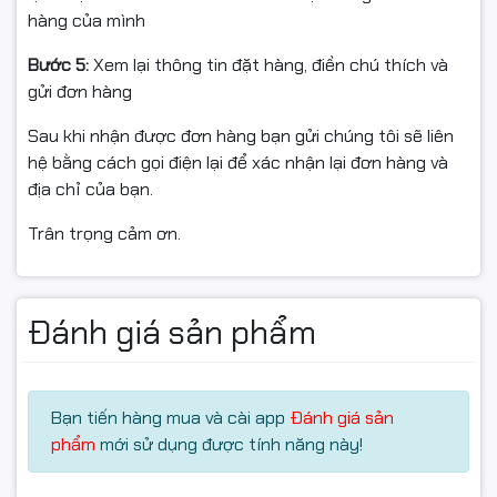
Thủ
hàng của mình
Công nghệ: AMD FreeSync™, AdaptiveSync
LG UltraGear 27GS60QC-B được trang bị:
Bước 5:
Xem lại thông tin đặt hàng, điền chú thích và
gửi đơn hàng
Tần số quét: 180Hz
🎯 Ai Nên Chọn LG
Sau khi nhận được đơn hàng bạn gửi chúng tôi sẽ liên
Thời gian phản hồi: 1ms
hệ bằng cách gọi điện lại để xác nhận lại đơn hàng và
27GS60QC-B?
Điều này mang lại:
địa chỉ của bạn.
✔ Hình ảnh chuyển động cực mượt
Trân trọng cảm ơn.
✔ Game thủ FPS chuyên nghiệp
✔ Giảm xé hình
✔ Streamer
✔ Hạn chế bóng mờ
✔ Người chơi Esports
✔ Tăng khả năng phản xạ
✔ Game thủ muốn nâng cấp từ 144Hz lên 180Hz
Đánh giá sản phẩm
✔ Người cần màn hình cong QHD hiệu năng cao
Trong các tựa game tốc độ cao như CS2, Valorant,
Apex Legends, 180Hz tạo ra sự khác biệt rõ rệt so với
🛒 Mua Màn Hình LG
144Hz hoặc 165Hz.
Bạn tiến hàng mua và cài app
Đánh giá sản
phẩm
mới sử dụng được tính năng này!
UltraGear 27GS60QC-B
🔄 AMD FreeSync™ &