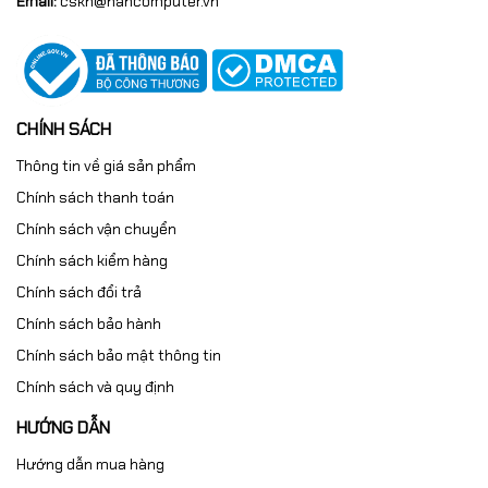
27GS60QC-B
Email:
cskh@hancomputer.vn
Kích thước: 27 inch
Độ phân giải: QHD (2560x1440)
CHÍNH SÁCH
Tấm nền: VA
Thông tin về giá sản phẩm
Chính sách thanh toán
Độ cong: 1000R
Chính sách vận chuyển
Tần số quét: 180Hz
Chính sách kiểm hàng
Thời gian phản hồi: 1ms
Chính sách đổi trả
Chính sách bảo hành
Độ sáng: 300cd/m²
Chính sách bảo mật thông tin
Tỷ lệ tương phản: 3000:1
Chính sách và quy định
Công nghệ: AMD FreeSync™, AdaptiveSync
HƯỚNG DẪN
Hướng dẫn mua hàng