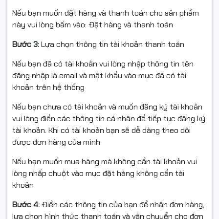
📊 Thông Số Kỹ Thuật
Nếu bạn muốn đặt hàng và thanh toán cho sản phẩm
Màn hình sở hữu độ phân giải
QHD 2K (2560x1440)
giúp
LG UltraGear
này vui lòng bấm vào: Đặt hàng và thanh toán
hiển thị chi tiết vượt trội.
Bước 3:
Lựa chọn thông tin tài khoản thanh toán
27GS60QC-B
Ưu điểm nổi bật:
Nếu bạn đã có tài khoản vui lòng nhập thông tin tên
✔ Hình ảnh sắc nét hơn Full HD
đăng nhập là email và mật khẩu vào mục đã có tài
Kích thước: 27 inch
✔ Không gian hiển thị rộng rãi
khoản trên hệ thống
✔ Nhìn rõ chi tiết bản đồ và đối thủ
Độ phân giải: QHD (2560x1440)
✔ Phù hợp cả gaming và làm việc
Nếu bạn chưa có tài khoản và muốn đăng ký tài khoản
Tấm nền: VA
vui lòng điền các thông tin cá nhân để tiếp tục đăng ký
Tấm nền
VA
với tỷ lệ tương phản
3000:1
mang lại màu
tài khoản. Khi có tài khoản bạn sẽ dễ dàng theo dõi
đen sâu và độ nổi khối ấn tượng, giúp khung hình trở
Độ cong: 1000R
được đơn hàng của mình
nên sống động hơn bao giờ hết.
Tần số quét: 180Hz
Nếu bạn muốn mua hàng mà không cần tài khoản vui
lòng nhấp chuột vào mục đặt hàng không cần tài
⚡ Tần Số Quét 180Hz –
Thời gian phản hồi: 1ms
khoản
Độ sáng: 300cd/m²
Phản Xạ Nhanh Hơn Đối
Bước 4:
Điền các thông tin của bạn để nhận đơn hàng,
Tỷ lệ tương phản: 3000:1
lựa chọn hình thức thanh toán và vận chuyển cho đơn