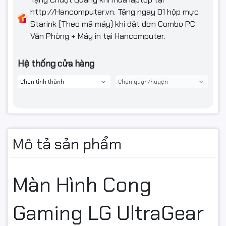
✔ Hạn chế bóng mờ
http://Hancomputer.vn. Tặng ngay 01 hộp mực
✔ Tăng khả năng phản xạ
Starink (Theo mã máy) khi đặt đơn Combo PC
Văn Phòng + Máy in tại Hancomputer.
Trong các tựa game tốc độ cao như CS2, Valorant, Apex
Legends, 180Hz tạo ra sự khác biệt rõ rệt so với 144Hz hoặc
Hệ thống cửa hàng
165Hz.
🔄 AMD FreeSync™ &
AdaptiveSync – Nói Không Với
Mô tả sản phẩm
Giật Lag
Màn hình tích hợp công nghệ:
Màn Hình Cong
AMD FreeSync™
Gaming LG UltraGear
AdaptiveSync